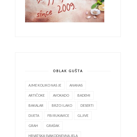
OBLAK GUŠTA
AJME KOLIKO NAS JE
ANANAS
ARTIČOKE
AVOKADO
BADEMI
BAKALAR
BRZO I LAKO
DESERTI
DIJETA
FBI RUKAVICE
GLJIVE
GRAH
GRAŠAK
HRVATSKA SVAKODNEVNA JELA