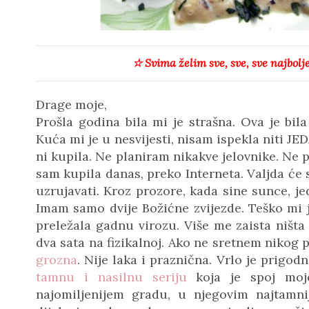
☆
Svima želim sve, sve, sve najbolje
Drage moje,
Prošla godina bila mi je strašna. Ova je bil
Kuća mi je u nesvijesti, nisam ispekla niti JED
ni kupila. Ne planiram nikakve jelovnike. Ne p
sam kupila danas, preko Interneta. Valjda će 
uzrujavati. Kroz prozore, kada sine sunce, j
Imam samo dvije Božićne zvijezde. Teško mi je s
preležala gadnu virozu. Više me zaista ništ
dva sata na fizikalnoj. Ako ne sretnem nikog 
grozna
. Nije laka i praznična. Vrlo je prig
tamnu i nasilnu seriju
koja je spoj moje
najomiljenijem gradu, u njegovim najtamn