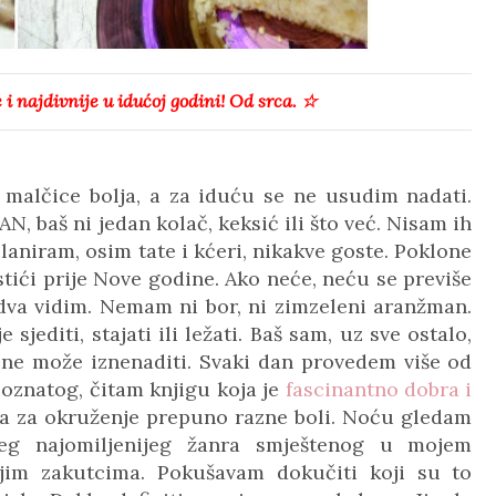
 i najdivnije u idućoj godini! Od srca.
☆
a malčice bolja, a za iduću se ne usudim nadati.
AN, baš ni jedan kolač, keksić ili što već. Nisam ih
laniram, osim tate i kćeri, nikakve goste. Poklone
stići prije Nove godine. Ako neće, neću se previše
edva vidim. Nemam ni bor, ni zimzeleni aranžman.
jediti, stajati ili ležati. Baš sam, uz sve ostalo,
a ne može iznenaditi. Svaki dan provedem više od
poznatog, čitam knjigu koja je
fascinantno dobra i
odna za okruženje prepuno razne boli. Noću gledam
g najomiljenijeg žanra smještenog u mojem
ijim zakutcima. Pokušavam dokučiti koji su to