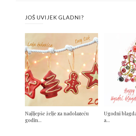
JOŠ UVIJEK GLADNI?
Najljepše želje za nadolazeću
Ugodni blagdan
godin...
a...