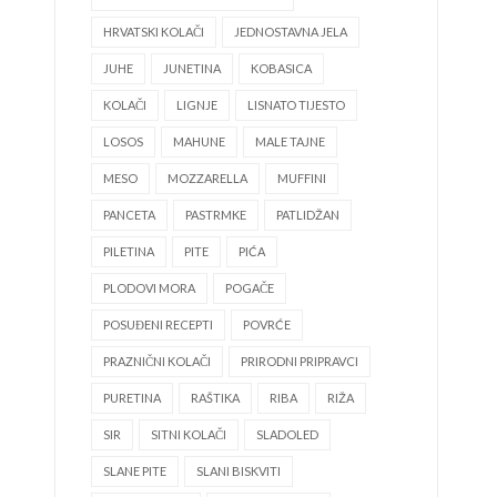
HRVATSKI KOLAČI
JEDNOSTAVNA JELA
JUHE
JUNETINA
KOBASICA
KOLAČI
LIGNJE
LISNATO TIJESTO
LOSOS
MAHUNE
MALE TAJNE
MESO
MOZZARELLA
MUFFINI
PANCETA
PASTRMKE
PATLIDŽAN
PILETINA
PITE
PIĆA
PLODOVI MORA
POGAČE
POSUĐENI RECEPTI
POVRĆE
PRAZNIČNI KOLAČI
PRIRODNI PRIPRAVCI
PURETINA
RAŠTIKA
RIBA
RIŽA
SIR
SITNI KOLAČI
SLADOLED
SLANE PITE
SLANI BISKVITI