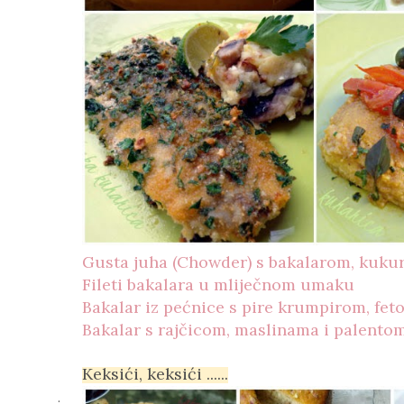
Gusta juha (Chowder) s bakalarom, kuk
Fileti bakalara u mliječnom umaku
Bakalar iz pećnice s pire krumpirom, fe
Bakalar s rajčicom, maslinama i palento
Keksići, keksići ......
.