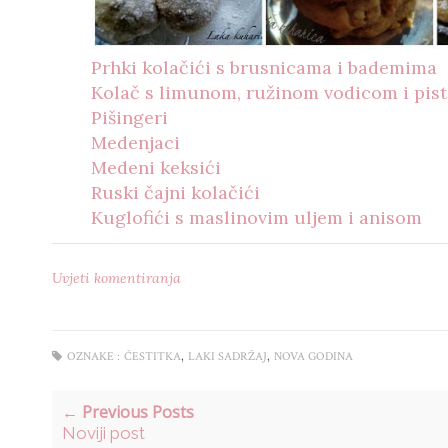
Prhki kolačići s brusnicama i bademima
Kolač s limunom, ružinom vodicom i pist
Pišingeri
Medenjaci
Medeni keksići
Ruski čajni kolačići
Kuglofići s maslinovim uljem i anisom
Uvjeti komentiranja
,
,
OZNAKE :
ČESTITKA
LAKI SADRŽAJ
NOVA GODINA
← Previous Posts
Noviji post