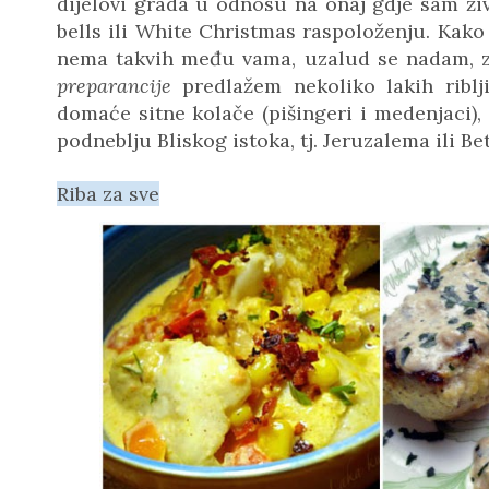
dijelovi grada u odnosu na onaj gdje sam živ
bells ili White Christmas raspoloženju. Kako 
nema takvih među vama, uzalud se nadam, za
preparancije
predlažem nekoliko lakih riblji
domaće sitne kolače (pišingeri i medenjaci),
podneblju Bliskog istoka, tj. Jeruzalema ili B
Riba za sve