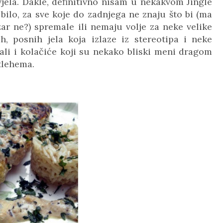
jela. Dakle, definitivno nisam u nekakvom Jingle
bilo, za sve koje do zadnjega ne znaju što bi (ma
r ne?) spremale ili nemaju volje za neke velike
h, posnih jela koja izlaze iz stereotipa i neke
 ali i kolačiće koji su nekako bliski meni dragom
etlehema.