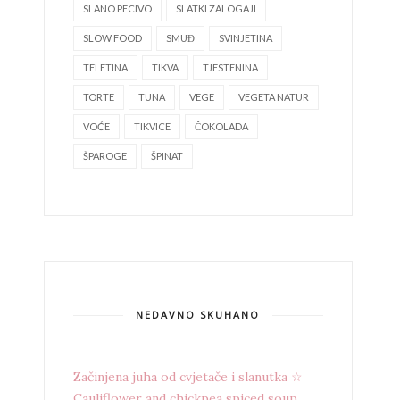
SLANO PECIVO
SLATKI ZALOGAJI
SLOW FOOD
SMUĐ
SVINJETINA
TELETINA
TIKVA
TJESTENINA
TORTE
TUNA
VEGE
VEGETA NATUR
VOĆE
TIKVICE
ČOKOLADA
ŠPAROGE
ŠPINAT
NEDAVNO SKUHANO
Začinjena juha od cvjetače i slanutka ☆
Cauliflower and chickpea spiced soup