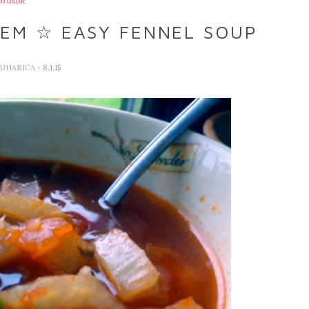
Grašak
EM ☆ EASY FENNEL SOUP
KUHARICA
- 8.1.15