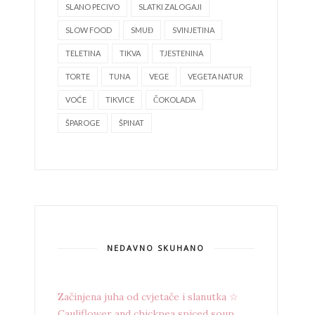
SLANO PECIVO
SLATKI ZALOGAJI
SLOW FOOD
SMUĐ
SVINJETINA
TELETINA
TIKVA
TJESTENINA
TORTE
TUNA
VEGE
VEGETA NATUR
VOĆE
TIKVICE
ČOKOLADA
ŠPAROGE
ŠPINAT
NEDAVNO SKUHANO
Začinjena juha od cvjetače i slanutka ☆
Cauliflower and chickpea spiced soup