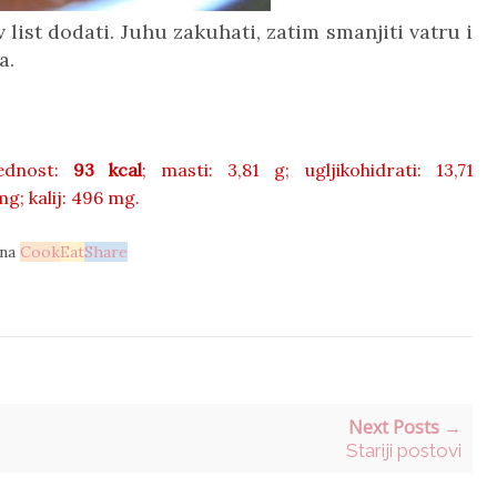
v list dodati. Juhu zakuhati, zatim smanjiti vatru i
a.
jednost:
93 kcal
;
masti:
3,81 g;
ugljikohidrati: 13,71
mg;
kalij: 496
mg.
 na
Cook
Eat
Share
Next Posts →
Stariji postovi