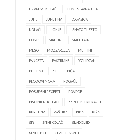
HRVATSKI KOLAČI
JEDNOSTAVNA JELA
JUHE
JUNETINA
KOBASICA
KOLAČI
LIGNJE
LISNATO TIJESTO
LOSOS
MAHUNE
MALE TAJNE
MESO
MOZZARELLA
MUFFINI
PANCETA
PASTRMKE
PATLIDŽAN
PILETINA
PITE
PIĆA
PLODOVI MORA
POGAČE
POSUĐENI RECEPTI
POVRĆE
PRAZNIČNI KOLAČI
PRIRODNI PRIPRAVCI
PURETINA
RAŠTIKA
RIBA
RIŽA
SIR
SITNI KOLAČI
SLADOLED
SLANE PITE
SLANI BISKVITI