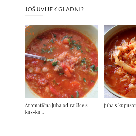
JOŠ UVIJEK GLADNI?
Aromatična juha od rajčice s
Juha s kupusom
kus-ku...