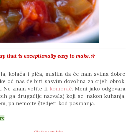
up that is exceptionally
e
asy to make
.
☆
la, kolača i pića, mislim da će nam svima dobro
ke od nas će biti sasvim dovoljna za cijeli obrok,
. Ne znam volite li
komorač
. Meni jako odgovara
ih ga drugačije nazvala) koji se, nakon kuhanja,
em, pa nemojte štedjeti kod posipanja.
re