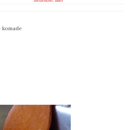
Složenost: lako
e komade