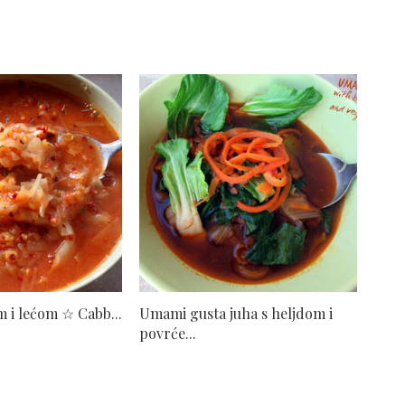
 i lećom ☆ Cabb...
Umami gusta juha s heljdom i
povrće...