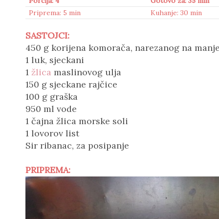
Porcija: 4
Gotovo za: 35 min
Priprema: 5 min
Kuhanje: 30 min
SASTOJCI:
450 g korijena komorača, narezanog na manj
1 luk, sjeckani
1
žlica
maslinovog ulja
150 g sjeckane rajčice
100 g graška
950 ml vode
1 čajna žlica morske soli
1 lovorov list
Sir ribanac, za posipanje
PRIPREMA: