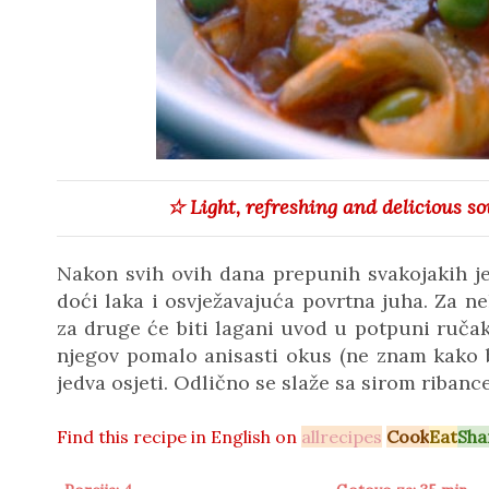
☆ Light, refreshing
and
delicious
so
Nakon svih ovih dana prepunih svakojakih je
doći laka i osvježavajuća povrtna juha. Za ne
za druge će biti lagani uvod u potpuni ručak
njegov pomalo anisasti okus (ne znam kako b
jedva osjeti. Odlično se slaže sa sirom ribanc
Find this recipe in
English on
allrecipes
Cook
Eat
Sha