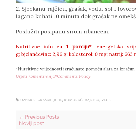
2. Sjeckanu rajčicu, grašak, vodu, sol i lovoro
lagano kuhati 10 minuta dok grašak ne omekš
Poslužiti posipanu sirom ribancem.
Nutritivne info za
1 porciju*
: energetska vri
g;
bjelančevine: 2,96
g;
kolesterol:
0 mg;
natrij:
663 
*Nutritivne vrijednosti izračunate pomoću alata za izračun
Uvjeti komentiranja*Comments Policy
,
,
,
,
OZNAKE :
GRAŠAK
JUHE
KOMORAČ
RAJČICA
VEGE
← Previous Posts
Noviji post