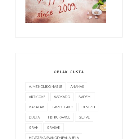
OBLAK GUŠTA
AJME KOLIKO NAS JE
ANANAS
ARTIČOKE
AVOKADO
BADEMI
BAKALAR
BRZO I LAKO
DESERTI
DIJETA
FBI RUKAVICE
GLJIVE
GRAH
GRAŠAK
HRVATSKA SVAKODNEVNA JELA