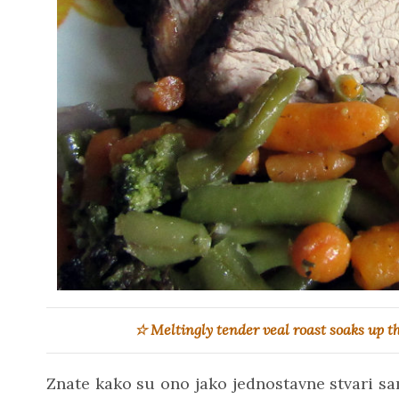
☆ Meltingly tender veal roast soaks up t
Znate kako su ono jako jednostavne stvari 