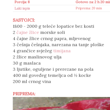
Porcija: 8
Gotovo za: 2 h 20 mi
Laki ispis
Priprema: 20 min
SASTOJCI:
1800 - 2000 g teleće lopatice bez kosti
2
čajne žlice
morske soli
4 čajne žlice crnog papra, mljevenog
3 češnja češnjaka, narezana na tanje ploške
4 grančice svježeg
timijana
2 žlice maslinovog ulja
30 g maslaca
3 ljutike, oguljene i prerezane na pola
400 ml goveđeg temeljca od ½ kocke
200 ml crnog vina
PRIPREMA: