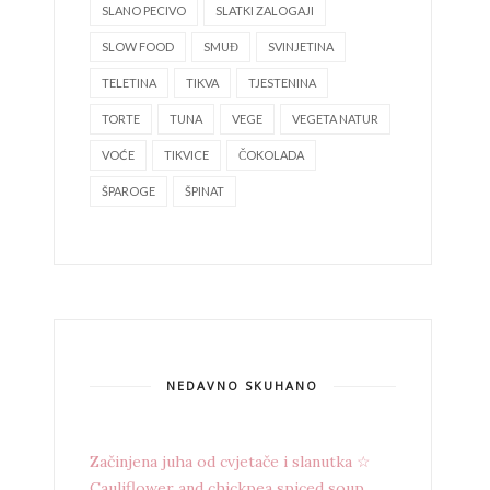
SLANO PECIVO
SLATKI ZALOGAJI
SLOW FOOD
SMUĐ
SVINJETINA
TELETINA
TIKVA
TJESTENINA
TORTE
TUNA
VEGE
VEGETA NATUR
VOĆE
TIKVICE
ČOKOLADA
ŠPAROGE
ŠPINAT
NEDAVNO SKUHANO
Začinjena juha od cvjetače i slanutka ☆
Cauliflower and chickpea spiced soup