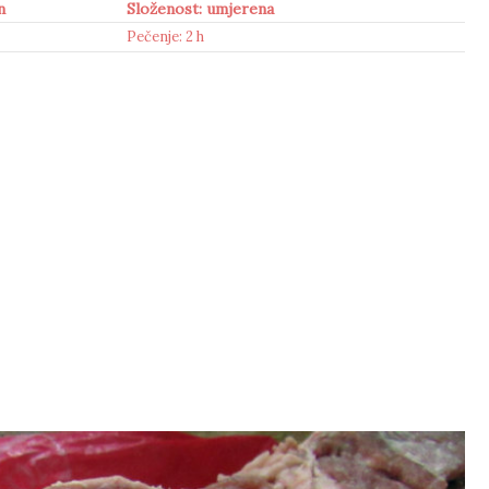
n
Složenost: umjerena
Pečenje: 2 h