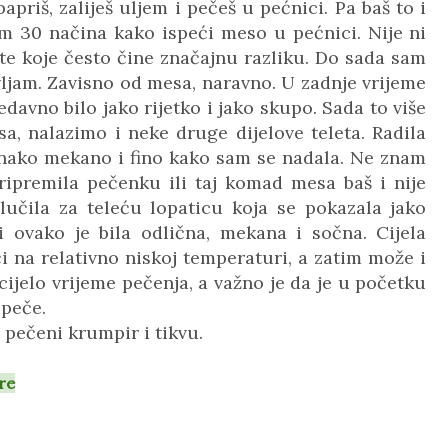
priš, zaliješ uljem i pečeš u pećnici. Pa baš to i
em 30 načina kako ispeći meso u pećnici. Nije ni
ante koje često čine značajnu razliku. Do sada sam
vljam. Zavisno od mesa, naravno. U zadnje vrijeme
edavno bilo jako rijetko i jako skupo. Sada to više
sa, nalazimo i neke druge dijelove teleta. Radila
 onako mekano i fino kako sam se nadala. Ne znam
pripremila pečenku ili taj komad mesa baš i nije
učila za teleću lopaticu koja se pokazala jako
 ovako je bila odlična, mekana i sočna. Cijela
 na relativno niskoj temperaturi, a zatim može i
cijelo vrijeme pečenja, a važno je da je u početku
 peče.
 pečeni krumpir i tikvu.
re