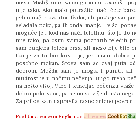
mesa. Misliš, ono, samo ga malo posoliš i popa
nije tako. Ako malo potražite, naći ćete bar
jedan način kvantna fizika, ali postoje varij
svladala neke, pa ih onda, manje – više, pona
moguće je i kod nas naći teletinu, što je do n
nije tako, pa osim svima poznatih telećih pr
sam punjena teleća prsa, ali meso nije bilo
tko je za to bio kriv – ja, jer nisam dobro 
posebno mekan. Stoga sam se ovaj puta odl
dobrom. Možda sam je mogla i puniti, ali i
mudrost je u načinu pečenja. Dugo treba peči
na nešto višoj. Vino i temeljac pečenku vlaže 
dobro pokrivena, pa se meso više dinsta nego
Za prilog sam napravila razno zeleno povrće i
Find this recipe in
English on
allrecipes
Cook
Eat
Sha