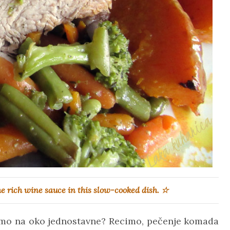
he rich wine sauce in this slow-cooked dish. ☆
samo na oko jednostavne? Recimo, pečenje komada