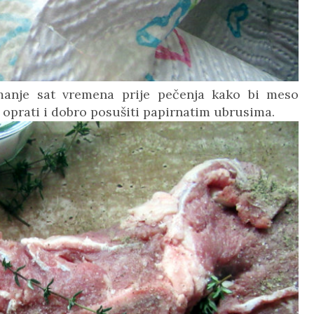
ajmanje sat vremena prije pečenja kako bi meso
prati i dobro posušiti papirnatim ubrusima.