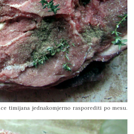
ice timijana jednakomjerno rasporediti po mesu.