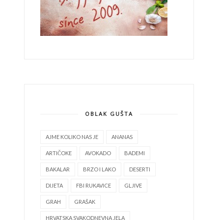
OBLAK GUŠTA
AJME KOLIKO NAS JE
ANANAS
ARTIČOKE
AVOKADO
BADEMI
BAKALAR
BRZO I LAKO
DESERTI
DIJETA
FBI RUKAVICE
GLJIVE
GRAH
GRAŠAK
HRVATSKA SVAKODNEVNA JELA