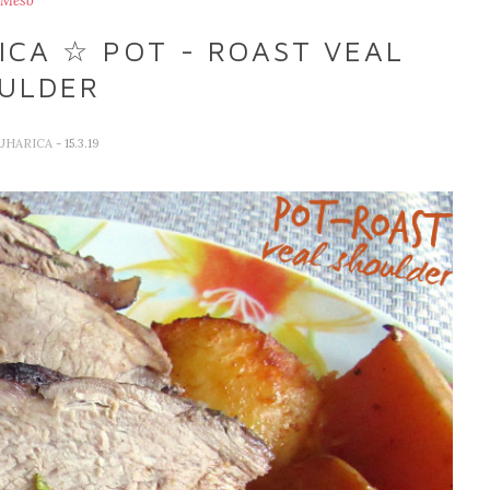
Meso
ICA ☆ POT - ROAST VEAL
ULDER
KUHARICA
- 15.3.19