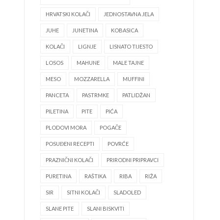
HRVATSKI KOLAČI
JEDNOSTAVNA JELA
JUHE
JUNETINA
KOBASICA
KOLAČI
LIGNJE
LISNATO TIJESTO
LOSOS
MAHUNE
MALE TAJNE
MESO
MOZZARELLA
MUFFINI
PANCETA
PASTRMKE
PATLIDŽAN
PILETINA
PITE
PIĆA
PLODOVI MORA
POGAČE
POSUĐENI RECEPTI
POVRĆE
PRAZNIČNI KOLAČI
PRIRODNI PRIPRAVCI
PURETINA
RAŠTIKA
RIBA
RIŽA
SIR
SITNI KOLAČI
SLADOLED
SLANE PITE
SLANI BISKVITI