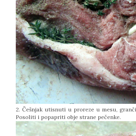
2. Češnjak utisnuti u proreze u mesu, granč
Posoliti i popapriti obje strane pečenke.