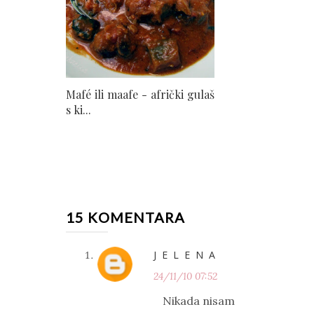
Mafé ili maafe - afrički gulaš
s ki...
15 KOMENTARA
J E L E N A
24/11/10 07:52
Nikada nisam