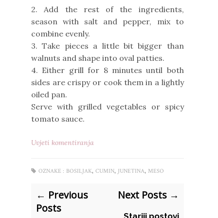
2. Add the rest of the ingredients,
season with salt and pepper, mix to
combine evenly.
3. Take pieces a little bit bigger than
walnuts and shape into oval patties.
4. Either grill for 8 minutes until both
sides are crispy or cook them in a lightly
oiled pan.
Serve with grilled vegetables or spicy
tomato sauce.
Uvjeti komentiranja
,
,
,
OZNAKE :
BOSILJAK
CUMIN
JUNETINA
MESO
← Previous
Next Posts →
Posts
Stariji postovi