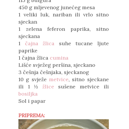
115 g bulgura
450 g mljevenog junećeg mesa
1 veliki luk, nariban ili vrlo sitno
sjeckan
1 zelena feferon paprika, sitno
sjeckana
1
čajna žlica
suhe tucane ljute
paprike
1 čajna žlica
cumina
Lišće svježeg peršina, sjeckano
3 češnja češnjaka, sjeckanog
10 g svježe
metvice
, sitno sjeckane
ili 1 ½
žlice
sušene metvice ili
bosiljka
Sol i papar
PRIPREMA: