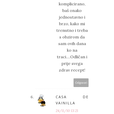
komplicirano,
baš onako
jednostavno i
brzo, kako mi
trenutno i treba
s obzirom da
sam ovih dana
ko na
traci....Odličan i
prije svega
zdrav recept!
Odgovori
CASA DE
VAINILLA
24/11/10 13:21