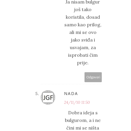
Ja nisam bulgur
još tako
koristila, dosad
samo kao prilog,
ali mi se ovo
jako sviđa i
usvajam, za
isprobati čim
prije.
Odgovori
NADA
24/11/10 11:50
Dobra ideja s
bulgurom, a i ne
čini mi se ništa