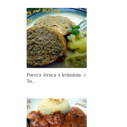
Pureća štruca s kvinojom ☆
Tu...