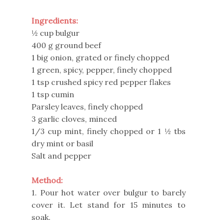
Ingredients:
½ cup bulgur
400 g ground beef
1 big onion, grated or finely chopped
1 green, spicy, pepper, finely chopped
1 tsp crushed spicy red pepper flakes
1 tsp cumin
Parsley leaves, finely chopped
3 garlic cloves, minced
1/3 cup mint, finely chopped or 1 ½ tbs
dry mint or basil
Salt and pepper
Method:
1. Pour hot water over bulgur to barely
cover it. Let stand for 15 minutes to
soak.