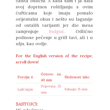
zaista odlični. A sada sam i ja dala
svoj doprinos roštiljanju s ovim
ćufticama koje imaju pomalo
orijentalni okus i nešto su laganije
od ostalih varijanti jer dio mesa
zamjenjuje
bulgur
. Odlično
podnose pečenje u grill tavi, ali i u
ulju, kao ovdje.
For the English version of the recipe,
scroll down!
Gotovo za:
Porcija: 4
Složenost: lako
40 min
Priprema: 25
Laki ispis
Kuhanje: 15 min
min
SASTOJCI: