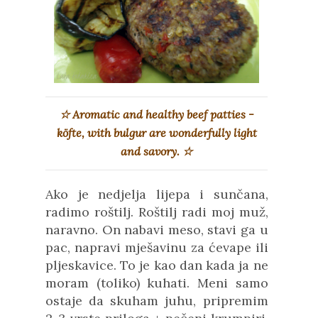
☆ Aromatic and healthy beef patties -
köfte, with bulgur are wonderfully light
and savory. ☆
Ako je nedjelja lijepa i sunčana,
radimo roštilj. Roštilj radi moj muž,
naravno. On nabavi meso, stavi ga u
pac, napravi mješavinu za ćevape ili
pljeskavice. To je kao dan kada ja ne
moram (toliko) kuhati. Meni samo
ostaje da skuham juhu, pripremim