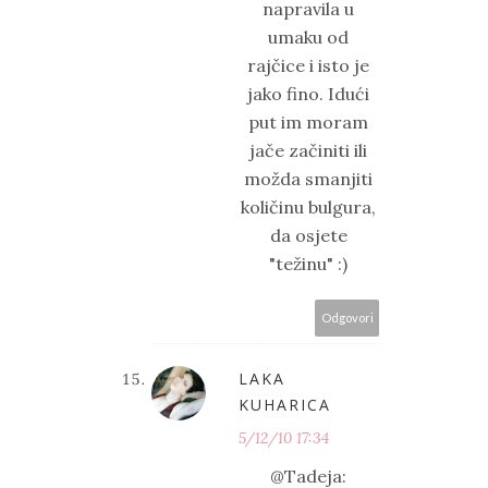
napravila u
umaku od
rajčice i isto je
jako fino. Idući
put im moram
jače začiniti ili
možda smanjiti
količinu bulgura,
da osjete
"težinu" :)
Odgovori
LAKA
KUHARICA
5/12/10 17:34
@Tadeja: