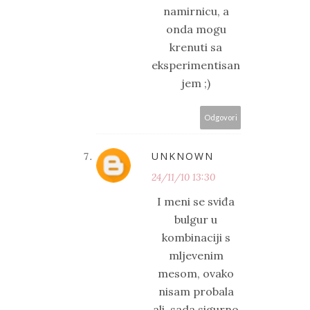
namirnicu, a
onda mogu
krenuti sa
eksperimentisan
jem ;)
Odgovori
UNKNOWN
24/11/10 13:30
I meni se sviđa
bulgur u
kombinaciji s
mljevenim
mesom, ovako
nisam probala
ali, sada sigurno