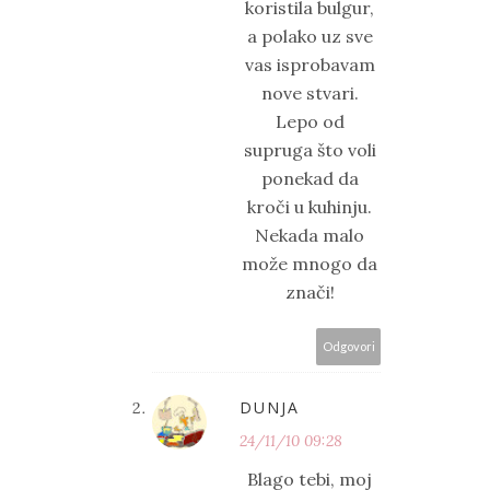
koristila bulgur,
a polako uz sve
vas isprobavam
nove stvari.
Lepo od
supruga što voli
ponekad da
kroči u kuhinju.
Nekada malo
može mnogo da
znači!
Odgovori
DUNJA
24/11/10 09:28
Blago tebi, moj