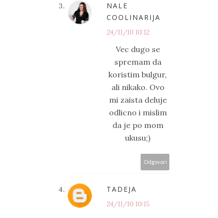
NALE
COOLINARIJA
24/11/10 10:12
Vec dugo se
spremam da
koristim bulgur,
ali nikako. Ovo
mi zaista deluje
odlicno i mislim
da je po mom
ukusu;)
Odgovori
TADEJA
24/11/10 10:15