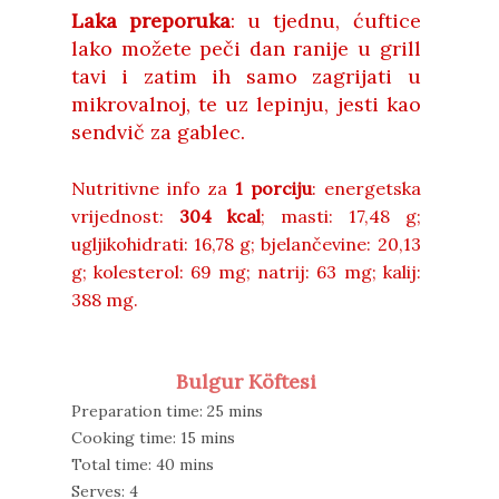
Laka preporuka
: u tjednu, ćuftice
lako možete peči dan ranije u grill
tavi i zatim ih samo zagrijati u
mikrovalnoj, te uz lepinju, jesti kao
sendvič za gablec.
Nutritivne info za
1 porciju
: energetska
vrijednost:
304
kcal
;
masti:
17
,
48 g;
ugljikohidrati:
16
,
78 g;
bjelančevine:
20
,
13
g;
kolesterol: 69
mg;
natrij:
63 mg;
kalij:
388 mg.
Bulgur Köftesi
Preparation time: 25 mins
Cooking time: 15 mins
Total time: 40 mins
Serves: 4