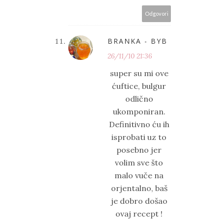
Odgovori
BRANKA - BYB
26/11/10 21:36
super su mi ove
ćuftice, bulgur
odlično
ukomponiran.
Definitivno ću ih
isprobati uz to
posebno jer
volim sve što
malo vuče na
orjentalno, baš
je dobro došao
ovaj recept !