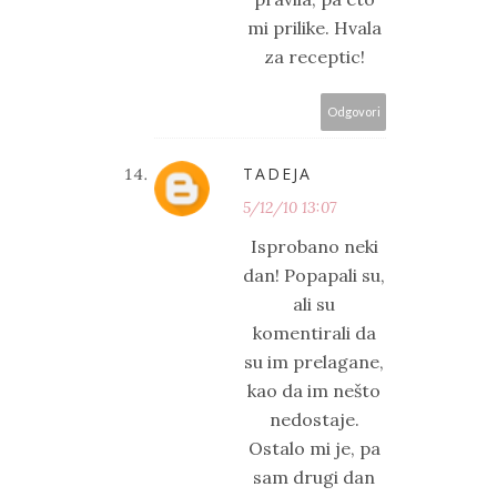
mi prilike. Hvala
za receptic!
Odgovori
TADEJA
5/12/10 13:07
Isprobano neki
dan! Popapali su,
ali su
komentirali da
su im prelagane,
kao da im nešto
nedostaje.
Ostalo mi je, pa
sam drugi dan