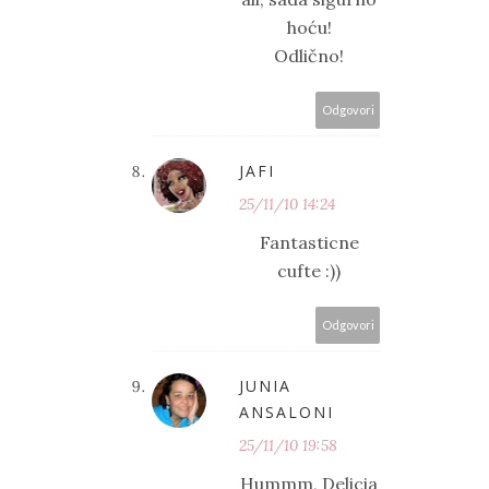
hoću!
Odlično!
Odgovori
JAFI
25/11/10 14:24
Fantasticne
cufte :))
Odgovori
JUNIA
ANSALONI
25/11/10 19:58
Hummm, Delicia