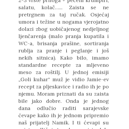
2-3 vrste priloga + pečeni krumpiri,
salatu, kolač…... Zaista se ne
pretrgnem za taj ručak. Osjećaj
umora i težine u nogama vjerojatno
dolazi zbog uobičajenog nedjeljnog
ljenčarenja (malo pranja kupatila i
WC-a, brisanja prašine, sortiranja
rublja za pranje i peglanje i još
nekih sitnica). Kako bilo, imamo
standardne recepte za mljeveno
meso za roštilj. U jednoj emisiji
„Goli kuhar“ muž je vidio Jamie-ev
recept za pljeskavice i radio ih je po
njemu. Moram priznati da su zaista
bile jako dobre. Onda je jednog
dana odlučio raditi sarajevske
ćevape kako ih je jednom pripremio
naš prijatelj Namik. I ti ćevapi su