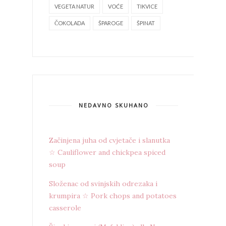
VEGETA NATUR
VOĆE
TIKVICE
ČOKOLADA
ŠPAROGE
ŠPINAT
NEDAVNO SKUHANO
Začinjena juha od cvjetače i slanutka
☆ Cauliflower and chickpea spiced
soup
Složenac od svinjskih odrezaka i
krumpira ☆ Pork chops and potatoes
casserole