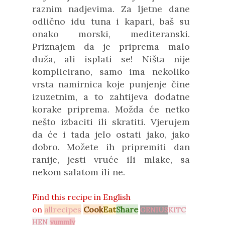
raznim nadjevima. Za ljetne dane
odlično idu tuna i kapari, baš su
onako morski, mediteranski.
Priznajem da je priprema malo
duža, ali isplati se! Ništa nije
komplicirano, samo ima nekoliko
vrsta namirnica koje punjenje čine
izuzetnim, a to zahtijeva dodatne
korake priprema. Možda će netko
nešto izbaciti ili skratiti. Vjerujem
da će i tada jelo ostati jako, jako
dobro. Možete ih pripremiti dan
ranije, jesti vruće ili mlake, sa
nekom salatom ili ne.
Find this recipe in
English
on
allrecipes
Cook
Eat
Share
GENIUS
KITC
HEN
yummly