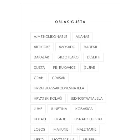
OBLAK GUŠTA
AJME KOLIKO NAS JE
ANANAS
ARTIČOKE
AVOKADO
BADEMI
BAKALAR
BRZO I LAKO
DESERTI
DIJETA
FBI RUKAVICE
GLJIVE
GRAH
GRAŠAK
HRVATSKA SVAKODNEVNA JELA
HRVATSKI KOLAČI
JEDNOSTAVNA JELA
JUHE
JUNETINA
KOBASICA
KOLAČI
LIGNJE
LISNATO TIJESTO
LOSOS
MAHUNE
MALE TAJNE
MESO
MOZZARELLA
MUFFINI