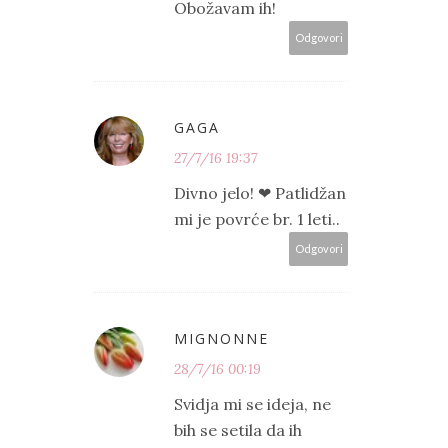
Obožavam ih!
Odgovori
GAGA
27/7/16 19:37
Divno jelo! ❤ Patlidžan
mi je povrće br. 1 leti..
Odgovori
MIGNONNE
28/7/16 00:19
Svidja mi se ideja, ne
bih se setila da ih