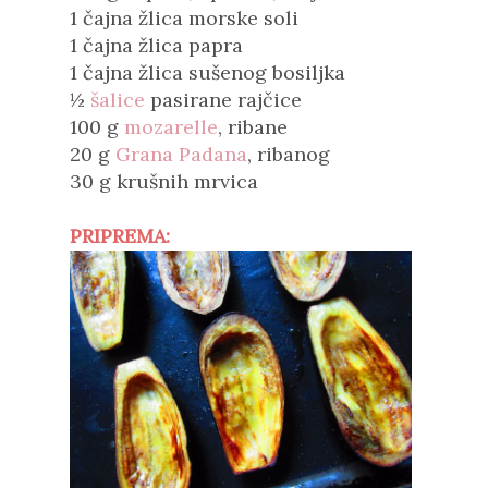
1 čajna žlica morske soli
1 čajna žlica papra
1 čajna žlica sušenog bosiljka
½
šalice
pasirane rajčice
100 g
mozarelle
, ribane
20 g
Grana Padana
, ribanog
30 g krušnih mrvica
PRIPREMA: