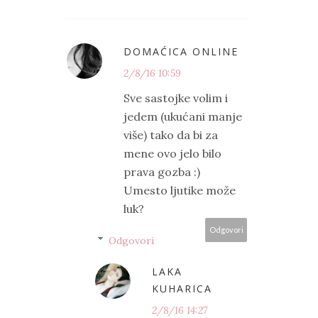
DOMAĆICA ONLINE
2/8/16 10:59
Sve sastojke volim i
jedem (ukućani manje
više) tako da bi za
mene ovo jelo bilo
prava gozba :)
Umesto ljutike može
luk?
Odgovori
Odgovori
LAKA
KUHARICA
2/8/16 14:27