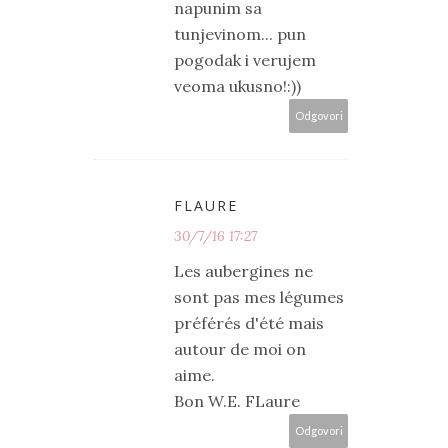
napunim sa
tunjevinom... pun
pogodak i verujem
veoma ukusno!:))
Odgovori
FLAURE
30/7/16 17:27
Les aubergines ne
sont pas mes légumes
préférés d'été mais
autour de moi on
aime.
Bon W.E. FLaure
Odgovori