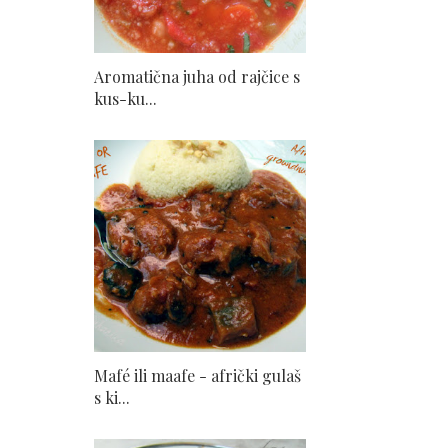
Aromatična juha od rajčice s
kus-ku...
Mafé ili maafe - afrički gulaš
s ki...