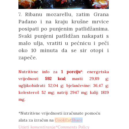
7. Ribanu mozarellu, zatim Grana
Padano i na kraju krušne mrvice
posipati po punjenim patlidžanima.
Svaki punjeni patlidžan nakapati s
malo ulja, vratiti u pećnicu i peči
oko 10 minuta da se sir otopi i
zapeče.
Nutritivne info za
1 porciju
*: energetska
vrijednost:
592 kcal
; masti: 29,89 g;
ugljikohidrati: 52,04 g; bjelančevine: 36,47 g;
kolesterol: 52 mg; natrij: 2947 mg; kalij: 1819
mg.
*Nutritivne vrijednosti izračunate pomoću
alata za izračun na
Cook
Eat
Share
Uvjeti komentiranja*Comments Policy