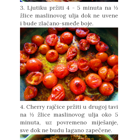
3. Ljutiku pržiti 4 - 5 minuta na ½
žlice maslinovog ulja dok ne uvene
i bude zlaćano-smeđe boje.
4. Cherry rajčice pržiti u drugoj tavi
na ½ žlice maslinovog ulja oko 5
minuta, uz povremeno miješanje,
sve dok ne budu lagano zapečene.