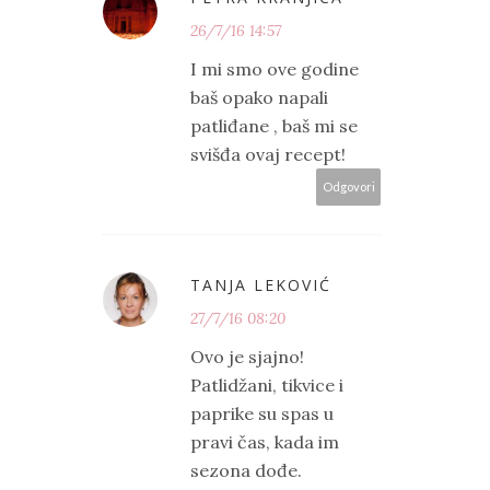
26/7/16 14:57
I mi smo ove godine
baš opako napali
patliđane , baš mi se
svišđa ovaj recept!
Odgovori
TANJA LEKOVIĆ
27/7/16 08:20
Ovo je sjajno!
Patlidžani, tikvice i
paprike su spas u
pravi čas, kada im
sezona dođe.