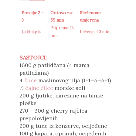
Porcija: 2 -
Gotovo za:
Složenost:
3
55 min
umjerena
Priprema: 15
Laki ispis
Pečenje: 40 min
min
SASTOJCI:
1600 g patlidžana (4 manja
patlidžana)
4
žlice
maslinovog ulja (1+1+½+½+1)
½
čajne žlice
morske soli
200 g ljutike, narezane na tanke
ploške
270 – 300 g cherry rajčica,
prepolovljenih
200 g tune iz konzerve, ocijeđene
100 g kapara, opranih, ocijeđenih