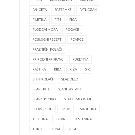
PANCETA
PASTRMKE
PATLIDŽAN
PILETINA
PITE
PIĆA
PLODOVI MORA
POGAČE
POSUĐENI RECEPTI
POVRĆE
PRAZNIČNI KOLAČI
PRIRODNI PRIPRAVCI
PURETINA
RAŠTIKA
RIBA
RIŽA
SIR
SITNI KOLAČI
SLADOLED
SLANE PITE
SLANI BISKVITI
SLANO PECIVO
SLATKI ZALOGAJI
SLOW FOOD
SMUĐ
SVINJETINA
TELETINA
TIKVA
TJESTENINA
TORTE
TUNA
VEGE