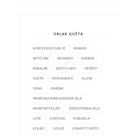
OBLAK GUŠTA
AJME KOLIKO NAS JE
ANANAS
ARTIČOKE
AVOKADO
BADEMI
BAKALAR
BRZO I LAKO
DESERTI
DIJETA
FBI RUKAVICE
GLJIVE
GRAH
GRAŠAK
HRVATSKA SVAKODNEVNA JELA
HRVATSKI KOLAČI
JEDNOSTAVNA JELA
JUHE
JUNETINA
KOBASICA
KOLAČI
LIGNJE
LISNATO TIJESTO