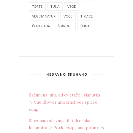
TORTE
TUNA
VEGE
VEGETA NATUR
VOĆE
TIKVICE
ČOKOLADA
ŠPAROGE
ŠPINAT
NEDAVNO SKUHANO
Začinjena juha od cvjetače i slanutka
☆ Cauliflower and chickpea spiced
soup
Složenac od svinjskih odrezaka i
krumpira ☆ Pork chops and potatoes