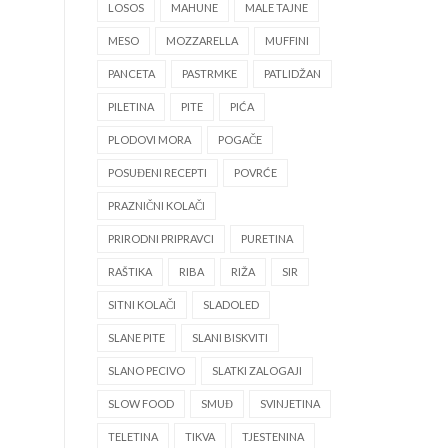
LOSOS
MAHUNE
MALE TAJNE
MESO
MOZZARELLA
MUFFINI
PANCETA
PASTRMKE
PATLIDŽAN
PILETINA
PITE
PIĆA
PLODOVI MORA
POGAČE
POSUĐENI RECEPTI
POVRĆE
PRAZNIČNI KOLAČI
PRIRODNI PRIPRAVCI
PURETINA
RAŠTIKA
RIBA
RIŽA
SIR
SITNI KOLAČI
SLADOLED
SLANE PITE
SLANI BISKVITI
SLANO PECIVO
SLATKI ZALOGAJI
SLOW FOOD
SMUĐ
SVINJETINA
TELETINA
TIKVA
TJESTENINA