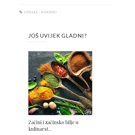
OZNAKE :
KORISNO
JOŠ UVIJEK GLADNI?
Začini i začinsko bilje u
kulinarst...