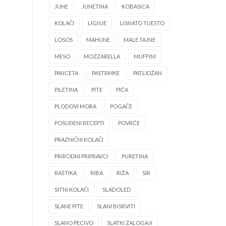
JUHE
JUNETINA
KOBASICA
KOLAČI
LIGNJE
LISNATO TIJESTO
LOSOS
MAHUNE
MALE TAJNE
MESO
MOZZARELLA
MUFFINI
PANCETA
PASTRMKE
PATLIDŽAN
PILETINA
PITE
PIĆA
PLODOVI MORA
POGAČE
POSUĐENI RECEPTI
POVRĆE
PRAZNIČNI KOLAČI
PRIRODNI PRIPRAVCI
PURETINA
RAŠTIKA
RIBA
RIŽA
SIR
SITNI KOLAČI
SLADOLED
SLANE PITE
SLANI BISKVITI
SLANO PECIVO
SLATKI ZALOGAJI