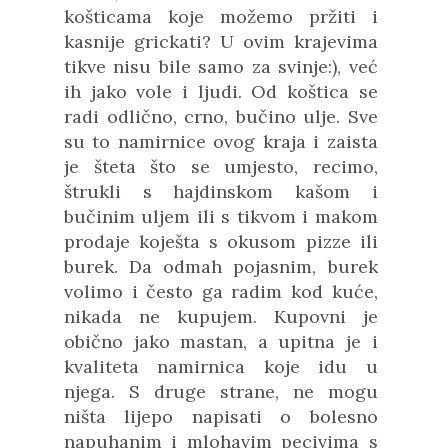
košticama koje možemo pržiti i
kasnije grickati? U ovim krajevima
tikve nisu bile samo za svinje:), već
ih jako vole i ljudi. Od koštica se
radi odlično, crno, bučino ulje. Sve
su to namirnice ovog kraja i zaista
je šteta što se umjesto, recimo,
štrukli s hajdinskom kašom i
bučinim uljem ili s tikvom i makom
prodaje koješta s okusom pizze ili
burek. Da odmah pojasnim, burek
volimo i često ga radim kod kuće,
nikada ne kupujem. Kupovni je
obično jako mastan, a upitna je i
kvaliteta namirnica koje idu u
njega. S druge strane, ne mogu
ništa lijepo napisati o bolesno
napuhanim i mlohavim pecivima s