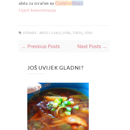
alata za izračun na
Cook
Eat
Share
Uvjeti komentiranja
,
,
,
OZNAKE :
BRZO I LAKO
JUHE
TIKVA
VINO
← Previous Posts
Next Posts →
JOŠ UVIJEK GLADNI?