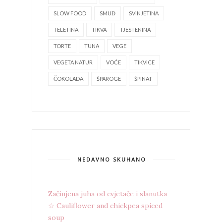
SLOW FOOD
SMUĐ
SVINJETINA
TELETINA
TIKVA
TJESTENINA
TORTE
TUNA
VEGE
VEGETA NATUR
VOĆE
TIKVICE
ČOKOLADA
ŠPAROGE
ŠPINAT
NEDAVNO SKUHANO
Začinjena juha od cvjetače i slanutka
☆ Cauliflower and chickpea spiced
soup