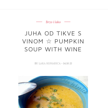
Brzo i lako
JUHA OD TIKVE S
VINOM ☆ PUMPKIN
SOUP WITH WINE
BY
LAKA KUHARICA
- 14.10.13