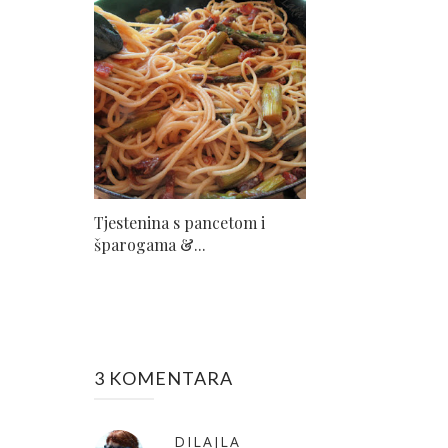
Tjestenina s pancetom i
šparogama &...
3 KOMENTARA
DILAJLA