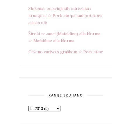
Složenac od svinjskih odrezaka i
krumpira ☆ Pork chops and potatoes
casserole
Široki rezanci (Mafaldine) alla Norma
☆ Mafaldine alla Norma
Crveno varivo s graškom ☆ Peas stew
RANIJE SKUHANO