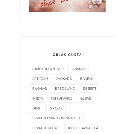
OBLAK GUŠTA
AJME KOLIKO NAS JE
ANANAS
ARTIČOKE
AVOKADO
BADEMI
BAKALAR
BRZO I LAKO
DESERTI
DIJETA
FBI RUKAVICE
GLJIVE
GRAH
GRAŠAK
HRVATSKA SVAKODNEVNA JELA
HRVATSKI KOLAČI
JEDNOSTAVNA JELA