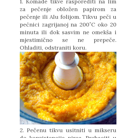
1. Komade tikve rasporediti na lim
za pečenje obložen papirom za
pečenje ili Alu folijom. Tikvu peči u
pećnici zagrijanoj na 200˚C oko 20
minuta ili dok sasvim ne omekša i
mjestimično se ne prepeče.
Ohladiti, odstraniti koru.
2. Pečenu tikvu usitniti u mikseru
do konzistencije pirea. Prebaciti u