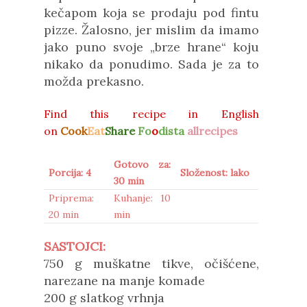
kečapom koja se prodaju pod fintu
pizze. Žalosno, jer mislim da imamo
jako puno svoje „brze hrane“ koju
nikako da ponudimo. Sada je za to
možda prekasno.
Find this recipe in English
on
Cook
Eat
Share
Fo
o
dista
allrecipes
Gotovo za:
Porcija: 4
Složenost: lako
30 min
Priprema:
Kuhanje: 10
20 min
min
SASTOJCI:
750 g muškatne tikve, očišćene,
narezane na manje komade
200 g slatkog vrhnja