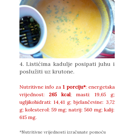
4. Listićima kadulje posipati juhu i
poslužiti uz krutone.
Nutritivne info za
1 porciju*
: energetska
vrijednost:
265 kcal
;
masti: 19,65
g;
ugljikohidrati:
14,41 g;
bjelančevine: 3,72
g;
kolesterol:
59 mg;
natrij: 560
mg;
kalij:
615
mg.
*Nutritivne vrijednosti izračunate pomoću