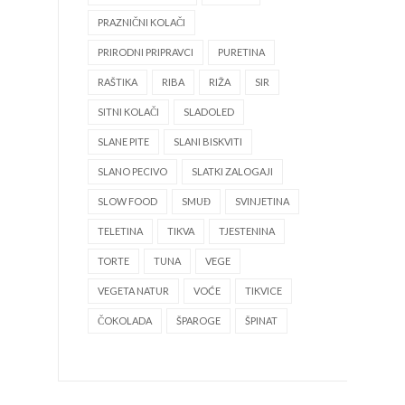
PRAZNIČNI KOLAČI
PRIRODNI PRIPRAVCI
PURETINA
RAŠTIKA
RIBA
RIŽA
SIR
SITNI KOLAČI
SLADOLED
SLANE PITE
SLANI BISKVITI
SLANO PECIVO
SLATKI ZALOGAJI
SLOW FOOD
SMUĐ
SVINJETINA
TELETINA
TIKVA
TJESTENINA
TORTE
TUNA
VEGE
VEGETA NATUR
VOĆE
TIKVICE
ČOKOLADA
ŠPAROGE
ŠPINAT