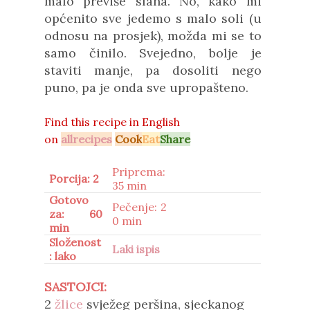
malo previše slana. No, kako mi
općenito sve jedemo s malo soli (u
odnosu na prosjek), možda mi se to
samo činilo. Svejedno, bolje je
staviti manje, pa dosoliti nego
puno, pa je onda sve upropašteno.
Find this recipe in
English
on
allrecipes
Cook
Eat
Share
Priprema:
Porcija: 2
35 min
Gotovo
Pečenje: 2
za: 60
0 min
min
Složenost
Laki ispis
: lako
SASTOJCI:
2
žlice
svježeg peršina, sjeckanog