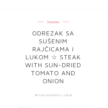
Junetina
ODREZAK SA
SUŠENIM
RAJČICAMA I
LUKOM ☆ STEAK
WITH SUN-DRIED
TOMATO AND
ONION
BY
LAKA KUHARICA
- 2.10.14