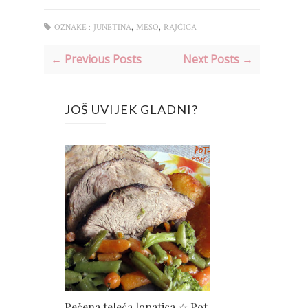
,
,
OZNAKE :
JUNETINA
MESO
RAJČICA
← Previous Posts
Next Posts →
JOŠ UVIJEK GLADNI?
Pečena teleća lopatica ☆ Pot