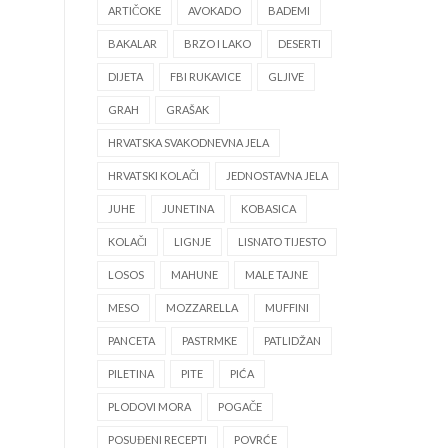
ARTIČOKE
AVOKADO
BADEMI
BAKALAR
BRZO I LAKO
DESERTI
DIJETA
FBI RUKAVICE
GLJIVE
GRAH
GRAŠAK
HRVATSKA SVAKODNEVNA JELA
HRVATSKI KOLAČI
JEDNOSTAVNA JELA
JUHE
JUNETINA
KOBASICA
KOLAČI
LIGNJE
LISNATO TIJESTO
LOSOS
MAHUNE
MALE TAJNE
MESO
MOZZARELLA
MUFFINI
PANCETA
PASTRMKE
PATLIDŽAN
PILETINA
PITE
PIĆA
PLODOVI MORA
POGAČE
POSUĐENI RECEPTI
POVRĆE