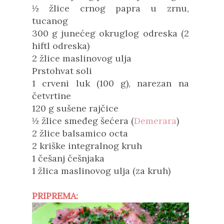
½ žlice crnog papra u zrnu,
tucanog
300 g junećeg okruglog odreska (2
hiftl odreska)
2 žlice maslinovog ulja
Prstohvat soli
1 crveni luk (100 g), narezan na
četvrtine
120 g sušene rajčice
½ žlice smeđeg šećera (
Demerara
)
2 žlice balsamico octa
2 kriške integralnog kruh
1 češanj češnjaka
1 žlica maslinovog ulja (za kruh)
PRIPREMA: