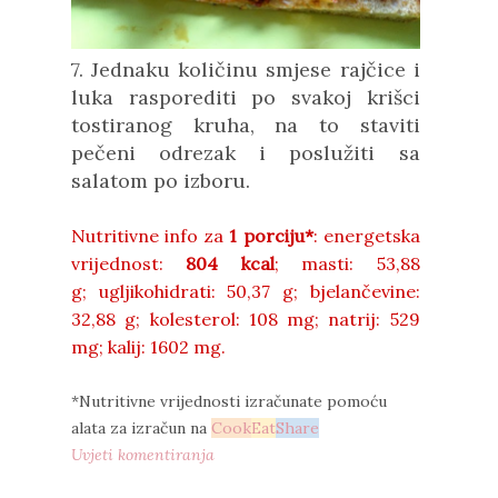
7. Jednaku količinu smjese rajčice i
luka rasporediti po svakoj krišci
tostiranog kruha, na to staviti
pečeni odrezak i poslužiti sa
salatom po izboru.
Nutritivne info za
1 porciju*
: energetska
vrijednost:
804 kcal
;
masti:
53,88
g;
ugljikohidrati:
50,37 g;
bjelančevine:
32,88
g;
kolesterol:
108 mg;
natrij:
529
mg;
kalij:
1602 mg.
*Nutritivne vrijednosti izračunate pomoću
alata za izračun na
Cook
Eat
Share
Uvjeti komentiranja