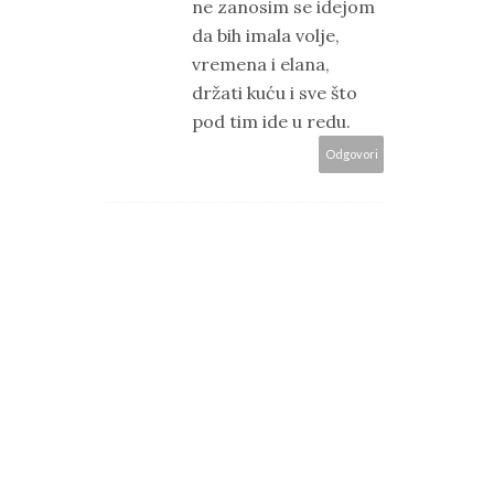
ne zanosim se idejom
da bih imala volje,
vremena i elana,
držati kuću i sve što
pod tim ide u redu.
Odgovori