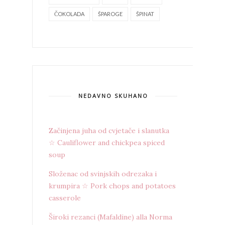
ČOKOLADA
ŠPAROGE
ŠPINAT
NEDAVNO SKUHANO
Začinjena juha od cvjetače i slanutka
☆ Cauliflower and chickpea spiced
soup
Složenac od svinjskih odrezaka i
krumpira ☆ Pork chops and potatoes
casserole
Široki rezanci (Mafaldine) alla Norma