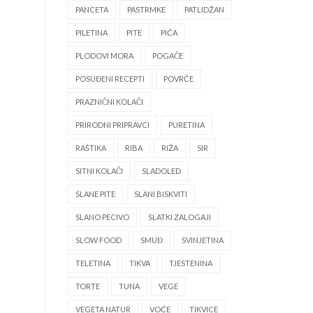
PANCETA
PASTRMKE
PATLIDŽAN
PILETINA
PITE
PIĆA
PLODOVI MORA
POGAČE
POSUĐENI RECEPTI
POVRĆE
PRAZNIČNI KOLAČI
PRIRODNI PRIPRAVCI
PURETINA
RAŠTIKA
RIBA
RIŽA
SIR
SITNI KOLAČI
SLADOLED
SLANE PITE
SLANI BISKVITI
SLANO PECIVO
SLATKI ZALOGAJI
SLOW FOOD
SMUĐ
SVINJETINA
TELETINA
TIKVA
TJESTENINA
TORTE
TUNA
VEGE
VEGETA NATUR
VOĆE
TIKVICE