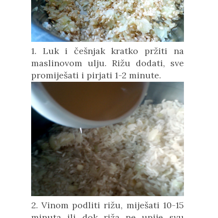
1. Luk i češnjak kratko pržiti na
maslinovom ulju. Rižu dodati, sve
promiješati i pirjati 1-2 minute.
2. Vinom podliti rižu, miješati 10-15
minuta ili dok riža ne upije svu