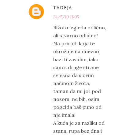
TADEJA
24/5/10 11:05
Rižoto izgleda odlično,
ali stvarno odlično!
Na prirodi koja te
okružuje na dnevnoj
bazi ti zavidim, iako
sam s druge strane
svjesna da s ovim
načinom života,
taman da mi je i pod
nosom, ne bih, osim
pogelda baš puno od
nje imala!
A kuća je za razliku od
stana, rupa bez dna i