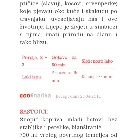
ptičice (slavuji, kosovi, crvenperke)
koje pjevaju oko kuće i skakuću po
travnjaku, uveseljavaju nas i ove
životinje. Lijepo je živjeti u simbiozi
s njima, imati prirodu na dlanu i
tako blizu.
Porcija: 2 -
Gotovo za:
Složenost: lako
3
50 min
Priprema: 15
Laki ispis
Kuhanje: 35 min
min
27.04.2017.
Recept dana
SASTOJCI:
Snopić kopriva, mladi listovi, bez
stabljike i peteljke, blanširani*
700 ml vrelog povrtnog temeljca od