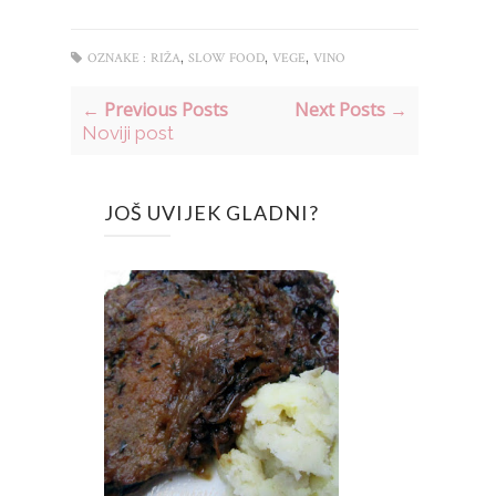
,
,
,
OZNAKE :
RIŽA
SLOW FOOD
VEGE
VINO
← Previous Posts
Next Posts →
Noviji post
JOŠ UVIJEK GLADNI?