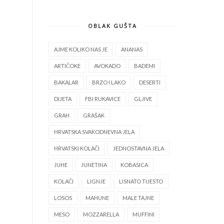
OBLAK GUŠTA
AJME KOLIKO NAS JE
ANANAS
ARTIČOKE
AVOKADO
BADEMI
BAKALAR
BRZO I LAKO
DESERTI
DIJETA
FBI RUKAVICE
GLJIVE
GRAH
GRAŠAK
HRVATSKA SVAKODNEVNA JELA
HRVATSKI KOLAČI
JEDNOSTAVNA JELA
JUHE
JUNETINA
KOBASICA
KOLAČI
LIGNJE
LISNATO TIJESTO
LOSOS
MAHUNE
MALE TAJNE
MESO
MOZZARELLA
MUFFINI