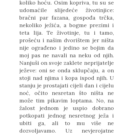
koliko hoću. Osim kopriva, tu su se
udomaćile slijedeće životinjice:
bračni par fazana, gospođa trčka,
nekoliko ježića, a bogme prezimi i
teta lija. Te životinje, tu i tamo,
prošeću i našim dvorištem jer ništa
nije ograđeno i jedino se bojim da
moj pas ne navali na neku od njih.
Nanjuši on svoje zaklete neprijatelje
ježeve: oni se onda sklupčaju, a on
stoji nad njima i kopa ispod njih. U
stanju je prostajati cijeli dan i cijelu
noć, očito nesretan što ništa ne
može tim pikavim loptama. No, na
žalost jednom je uspio dobrano
potkopati jednog nesretnog ježa i
ubiti ga, ali to mu više ne
dozvoljavamo. Uz nevjerojatne