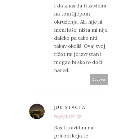
I da znaš da ti zavidim
na tom lijepom
okruženju. Ali, nije ni
meni loše, ništa mi nije
daleko pa tako niti
takav okoliš. Ovaj tvoj
rižot mi je izvrstan i
mogao bi skoro doći
nared.
Odgovori
JUBISTACHA
20/5/10 22:33
Baš ti zavidim na
prirodi koja te