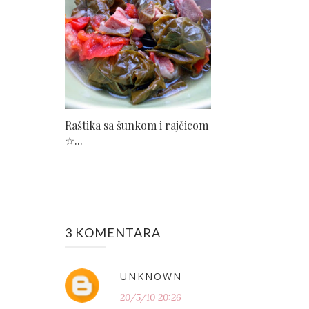
Raštika sa šunkom i rajčicom
☆...
3 KOMENTARA
UNKNOWN
20/5/10 20:26