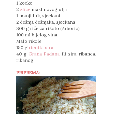
1 kocke
2
žlice
maslinovog ulja
1 manji luk, sjeckani
2 češnja češnjaka, sjeckana
300 g riže za rižoto (Arborio)
100 ml bijelog vina
Malo rikole
150 g
ricotta sira
40 g
Grana Padana
ili sira ribanca,
ribanog
PRIPREMA: