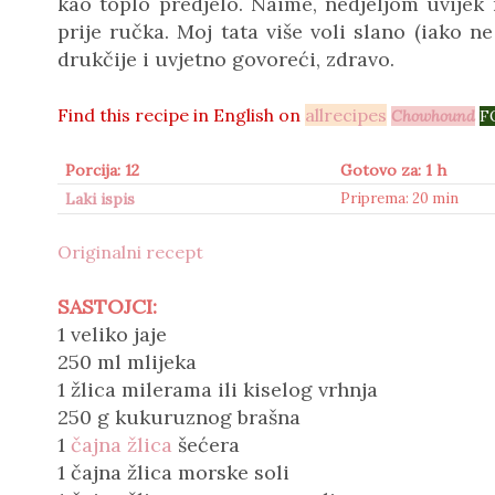
kao toplo predjelo. Naime, nedjeljom uvijek 
prije ručka. Moj tata više voli slano (iako ne
drukčije i uvjetno govoreći, zdravo.
Find this recipe in
English on
allrecipes
Chowhound
F
Porcija: 12
Gotovo za: 1 h
Laki ispis
Priprema: 20 min
Originalni recept
SASTOJCI:
1 veliko jaje
250 ml mlijeka
1 žlica milerama ili kiselog vrhnja
250 g kukuruznog brašna
1
čajna žlica
šećera
1 čajna žlica morske soli