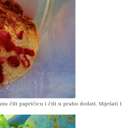
nu čili papričicu i čili u prahu dodati. Miješati 1