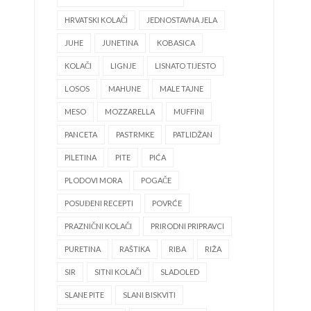
HRVATSKI KOLAČI
JEDNOSTAVNA JELA
JUHE
JUNETINA
KOBASICA
KOLAČI
LIGNJE
LISNATO TIJESTO
LOSOS
MAHUNE
MALE TAJNE
MESO
MOZZARELLA
MUFFINI
PANCETA
PASTRMKE
PATLIDŽAN
PILETINA
PITE
PIĆA
PLODOVI MORA
POGAČE
POSUĐENI RECEPTI
POVRĆE
PRAZNIČNI KOLAČI
PRIRODNI PRIPRAVCI
PURETINA
RAŠTIKA
RIBA
RIŽA
SIR
SITNI KOLAČI
SLADOLED
SLANE PITE
SLANI BISKVITI