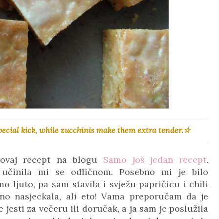
special kick, while zucchinis make them extra tender.☆
 ovaj recept na blogu
Samo još jedan recept
.
 učinila mi se odličnom. Posebno mi je bilo
o ljuto, pa sam stavila i svježu papričicu i chili
tno nasjeckala, ali eto! Vama preporučam da je
e jesti za večeru ili doručak, a ja sam je poslužila