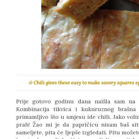
☆ Chili gives these easy to make savory squares 
Prije gotovo godinu dana naišla sam na
Kombinacija tikvica i kukuruznog brašna
primamljivo što u smjesu ide chili. Jako volim
prah! Žao mi je da papričicu nisam baš si
sameljete, pita će ljepše izgledati. Pitu možet