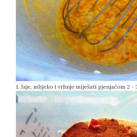
1. Jaje, mlijeko i vrhnje miješati pjenjačom 2 -