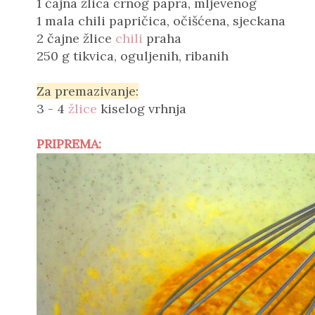
1 čajna žlica crnog papra, mljevenog
1 mala chili papričica, očišćena, sjeckana
2 čajne žlice
chili
praha
250 g tikvica, oguljenih, ribanih
Za premazivanje:
3 - 4
žlice
kiselog vrhnja
PRIPREMA: