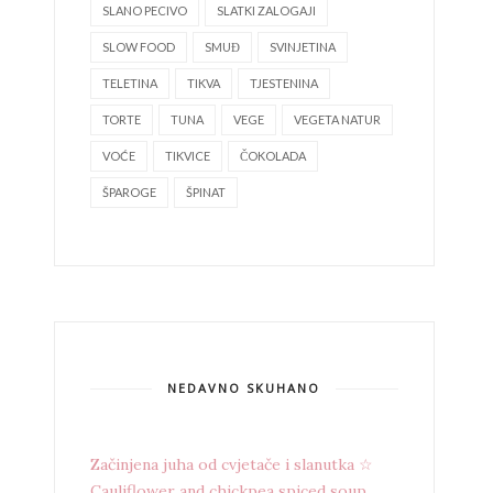
SLANO PECIVO
SLATKI ZALOGAJI
SLOW FOOD
SMUĐ
SVINJETINA
TELETINA
TIKVA
TJESTENINA
TORTE
TUNA
VEGE
VEGETA NATUR
VOĆE
TIKVICE
ČOKOLADA
ŠPAROGE
ŠPINAT
NEDAVNO SKUHANO
Začinjena juha od cvjetače i slanutka ☆
Cauliflower and chickpea spiced soup