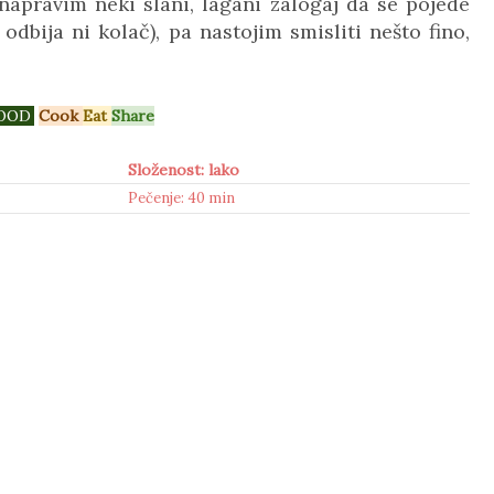
napravim neki slani, lagani zalogaj da se pojede
 odbija ni kolač), pa nastojim smisliti nešto fino,
OOD
.
Cook
Eat
Share
Složenost: lako
Pečenje: 40 min