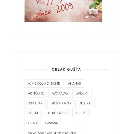
OBLAK GUŠTA
AJME KOLIKO NAS JE
ANANAS
ARTIČOKE
AVOKADO
BADEMI
BAKALAR
BRZO I LAKO
DESERTI
DIJETA
FBI RUKAVICE
GLJIVE
GRAH
GRAŠAK
HRVATSKA SVAKODNEVNA JELA