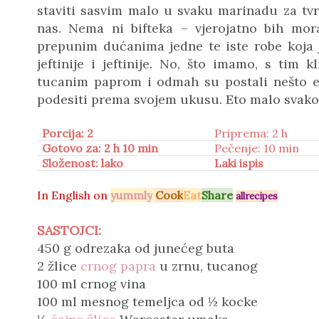
staviti sasvim malo u svaku marinadu za tv
nas. Nema ni bifteka – vjerojatno bih mo
prepunim dućanima jedne te iste robe koja j
jeftinije i jeftinije. No, što imamo, s ti
tucanim paprom i odmah su postali nešto e
podesiti prema svojem ukusu. Eto malo svak
Porcija: 2
Priprema: 2 h
Gotovo za: 2 h 10 min
Pečenje: 10 min
Složenost: lako
Laki ispis
In
English on
yummly
Cook
Eat
Share
allrecipes
SASTOJCI:
450 g odrezaka od junećeg buta
2 žlice
crnog papra
u zrnu, tucanog
100 ml crnog vina
100 ml mesnog temeljca od ½ kocke