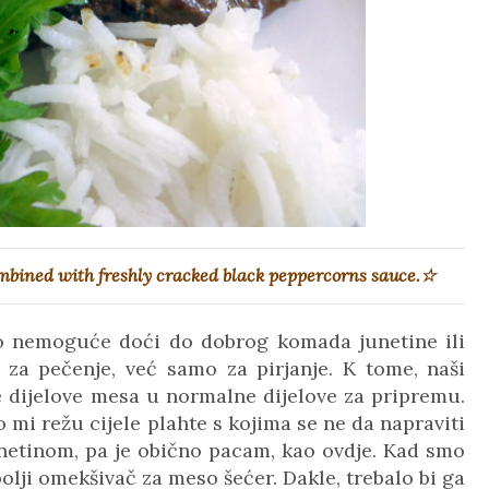
ombined with freshly cracked black peppercorns sauce.☆
vo nemoguće doći do dobrog komada junetine ili
u za pečenje, već samo za pirjanje. K tome, naši
e dijelove mesa u normalne dijelove za pripremu.
mi režu cijele plahte s kojima se ne da napraviti
netinom, pa je obično pacam, kao ovdje. Kad smo
olji omekšivač za meso šećer. Dakle, trebalo bi ga