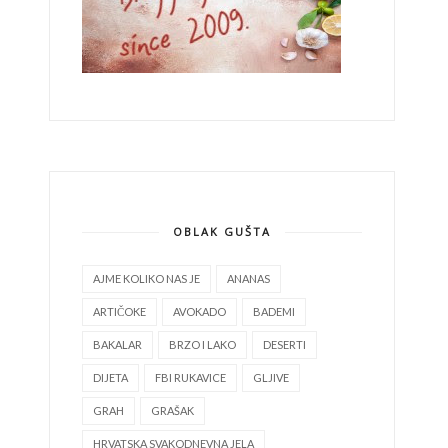
OBLAK GUŠTA
AJME KOLIKO NAS JE
ANANAS
ARTIČOKE
AVOKADO
BADEMI
BAKALAR
BRZO I LAKO
DESERTI
DIJETA
FBI RUKAVICE
GLJIVE
GRAH
GRAŠAK
HRVATSKA SVAKODNEVNA JELA