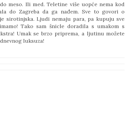
rdo meso. Ili med. Teletine više uopće nema kod
rala do Zagreba da ga nađem. Sve to govori o
e sirotinjska. Ljudi nemaju para, pa kupuju sve
m klimamo! Tako sam šnicle doradila s umakom s
kstra! Umak se brzo priprema, a ljutinu možete
odnevnog luksuza!