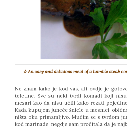
☆ An easy and delicious meal of a humble steak c
Ne znam kako je kod vas, ali ovdje je goto
teletine. Sve su neki tvrdi komadi koji nis
mesari kao da nisu učili kako rezati pojedin
Kada kupujem juneće šnicle u mesnici, obično 
ništa oku primamljivo. Mučim se s tvrdom ju
kod marinade, negdje sam pročitala da je najb