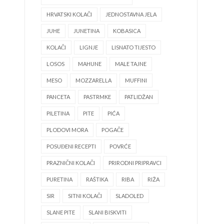
HRVATSKI KOLAČI
JEDNOSTAVNA JELA
JUHE
JUNETINA
KOBASICA
KOLAČI
LIGNJE
LISNATO TIJESTO
LOSOS
MAHUNE
MALE TAJNE
MESO
MOZZARELLA
MUFFINI
PANCETA
PASTRMKE
PATLIDŽAN
PILETINA
PITE
PIĆA
PLODOVI MORA
POGAČE
POSUĐENI RECEPTI
POVRĆE
PRAZNIČNI KOLAČI
PRIRODNI PRIPRAVCI
PURETINA
RAŠTIKA
RIBA
RIŽA
SIR
SITNI KOLAČI
SLADOLED
SLANE PITE
SLANI BISKVITI