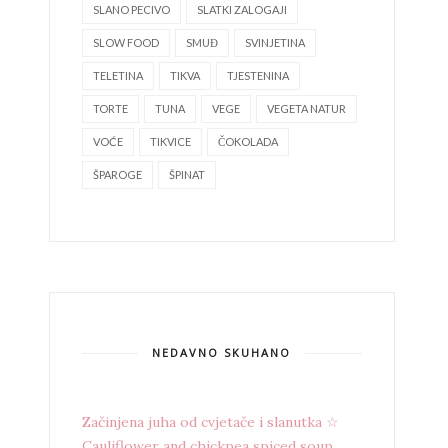
SLANO PECIVO
SLATKI ZALOGAJI
SLOW FOOD
SMUĐ
SVINJETINA
TELETINA
TIKVA
TJESTENINA
TORTE
TUNA
VEGE
VEGETA NATUR
VOĆE
TIKVICE
ČOKOLADA
ŠPAROGE
ŠPINAT
NEDAVNO SKUHANO
Začinjena juha od cvjetače i slanutka ☆
Cauliflower and chickpea spiced soup