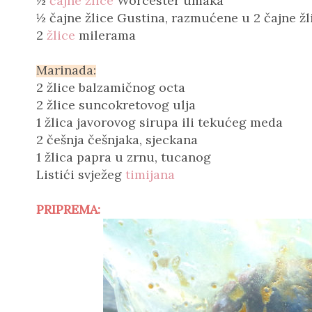
½
čajne žlice
Worcester umaka
½ čajne žlice Gustina, razmućene u 2 čajne žl
2
žlice
milerama
Marinada:
2 žlice balzamičnog octa
2 žlice suncokretovog ulja
1 žlica javorovog sirupa ili tekućeg meda
2 češnja češnjaka, sjeckana
1 žlica papra u zrnu, tucanog
Listići svježeg
timijana
PRIPREMA: