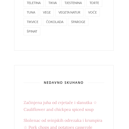
TELETINA
TIKVA
TJESTENINA
TORTE
TUNA
VEGE
VEGETA NATUR
VOĆE
TIKVICE
ČOKOLADA
ŠPAROGE
ŠPINAT
NEDAVNO SKUHANO
Začinjena juha od cvjetače i slanutka ☆
Cauliflower and chickpea spiced soup
Složenac od svinjskih odrezaka i krumpira
☆ Pork chops and potatoes casserole