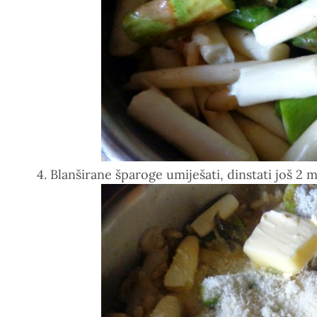
4. Blanširane šparoge umiješati, dinstati još 2