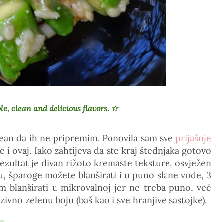
le, clean and delicious flavors.
☆
jean da ih ne pripremim. Ponovila sam sve
prijašnje
 je i ovaj. Iako zahtijeva da ste kraj štednjaka gotovo
 Rezultat je divan rižoto kremaste teksture, osvježen
 šparoge možete blanširati i u puno slane vode, 3
im blanširati u mikrovalnoj jer ne treba puno, već
ivno zelenu boju (baš kao i sve hranjive sastojke).