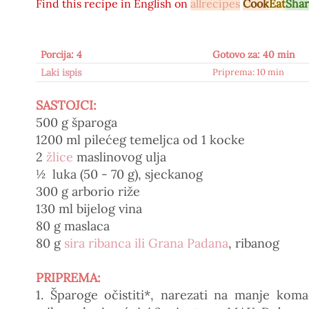
Find this recipe in
English on
allrecipes
Cook
Eat
Sha
Porcija: 4
Gotovo za: 40 min
Laki ispis
Priprema: 10 min
SASTOJCI:
500 g šparoga
1200 ml pilećeg temeljca od 1 kocke
2
žlice
maslinovog ulja
½ luka (50 - 70 g), sjeckanog
300 g arborio riže
130 ml bijelog vina
80 g maslaca
80 g
sira ribanca ili Grana Padana
, ribanog
PRIPREMA:
1. Šparoge očistiti*, narezati na manje ko