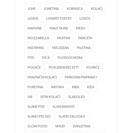
JUHE
JUNETINA
KOBASICA
KOLAČI
LIGNJE
LISNATO TIJESTO
LOSOS
MAHUNE
MALE TAJNE
MESO
MOZZARELLA
MUFFINI
PANCETA
PASTRMKE
PATLIDŽAN
PILETINA
PITE
PIĆA
PLODOVI MORA
POGAČE
POSUĐENI RECEPTI
POVRĆE
PRAZNIČNI KOLAČI
PRIRODNI PRIPRAVCI
PURETINA
RAŠTIKA
RIBA
RIŽA
SIR
SITNI KOLAČI
SLADOLED
SLANE PITE
SLANI BISKVITI
SLANO PECIVO
SLATKI ZALOGAJI
SLOW FOOD
SMUĐ
SVINJETINA