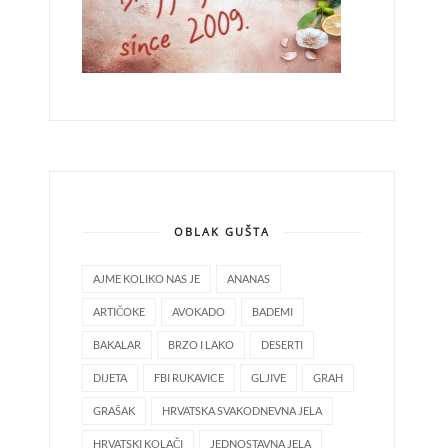
OBLAK GUŠTA
AJME KOLIKO NAS JE
ANANAS
ARTIČOKE
AVOKADO
BADEMI
BAKALAR
BRZO I LAKO
DESERTI
DIJETA
FBI RUKAVICE
GLJIVE
GRAH
GRAŠAK
HRVATSKA SVAKODNEVNA JELA
HRVATSKI KOLAČI
JEDNOSTAVNA JELA