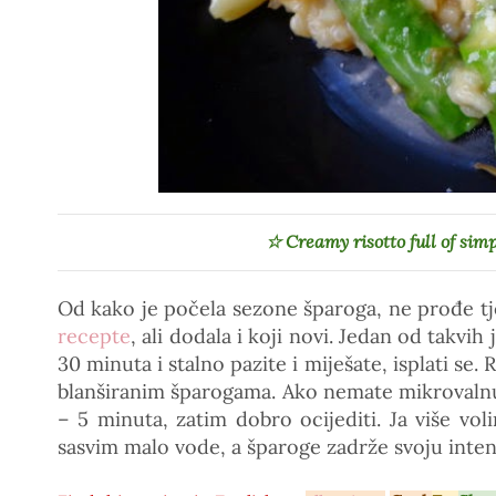
☆ Creamy risotto full of simp
Od kako je počela sezone šparoga, ne prođe t
recepte
, ali dodala i koji novi. Jedan od takvih
30 minuta i stalno pazite i miješate, isplati se.
blanširanim šparogama. Ako nemate mikrovalnu,
– 5 minuta, zatim dobro ocijediti. Ja više vol
sasvim malo vode, a šparoge zadrže svoju intenz