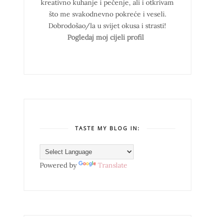
kreativno kuhanje i pečenje, ali i otkrivam
što me svakodnevno pokreće i veseli.
Dobrodošao/la u svijet okusa i strasti!
Pogledaj moj cijeli profil
TASTE MY BLOG IN:
Powered by
Translate