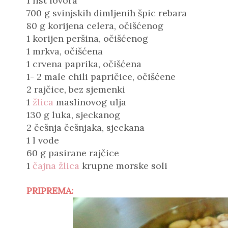
1 list lovora
700 g svinjskih dimljenih špic rebara
80 g korijena celera, očišćenog
1 korijen peršina, očišćenog
1 mrkva, očišćena
1 crvena paprika, očišćena
1- 2 male chili papričice, očišćene
2 rajčice, bez sjemenki
1
žlica
maslinovog ulja
130 g luka, sjeckanog
2 češnja češnjaka, sjeckana
1 l vode
60 g
pasirane rajčice
1
čajna žlica
krupne morske soli
PRIPREMA: