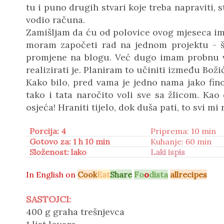
tu i puno drugih stvari koje treba napraviti, 
vodio računa.
Zamišljam da ću od polovice ovog mjeseca im
moram započeti rad na jednom projektu - što
promjene na blogu. Već dugo imam probnu 
realizirati je. Planiram to učiniti između Bož
Kako bilo, pred vama je jedno nama jako fino 
tako i tata naročito voli sve sa žlicom. Ka
osjeća! Hraniti tijelo, dok duša pati, to svi 
Porcija: 4
Priprema: 10 min
Gotovo za: 1 h 10 min
Kuhanje: 60 min
Složenost: lako
Laki ispis
In
English on
Cook
Eat
Share
Fo
o
dista
a
llrecipes
SASTOJCI:
400 g graha trešnjevca