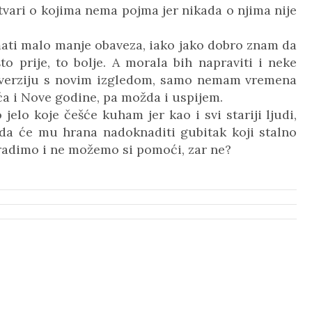
stvari o kojima nema pojma jer nikada o njima nije
ati malo manje obaveza, iako jako dobro znam da
 prije, to bolje. A morala bih napraviti i neke
verziju s novim izgledom, samo nemam vremena
ića i Nove godine, pa možda i uspijem.
jelo koje češće kuham jer kao i svi stariji ljudi,
o da će mu hrana nadoknaditi gubitak koji stalno
mi radimo i ne možemo si pomoći, zar ne?