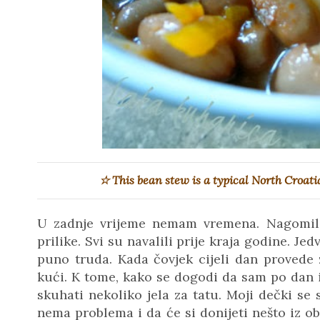
☆ This bean stew is a typical North Croati
U zadnje vrijeme nemam vremena. Nagomilal
prilike. Svi su navalili prije kraja godine. Je
puno truda. Kada čovjek cijeli dan proved
kući. K tome, kako se dogodi da sam po dan i
skuhati nekoliko jela za tatu. Moji dečki se s
nema problema i da će si donijeti nešto iz ob