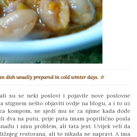
an dish usually prepared in cold winter days. ☆
i su se neki poslovi i pojavile nove poslovne
dva stignem nešto objaviti ovdje na blogu, a i to uz
e za kompom, ne sjedi mu se za njime kada dođe
li dva na putu, prije puta imam poprilično posla
nađu i nisu problem, ali tata jest. Uvijek veli da
ližnjeg restorana, ali to nikada ne napravi. A ima