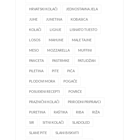
HRVATSKI KOLAČI
JEDNOSTAVNA JELA
JUHE
JUNETINA
KOBASICA
KOLAČI
LIGNJE
LISNATO TIJESTO
LOSOS
MAHUNE
MALE TAJNE
MESO
MOZZARELLA
MUFFINI
PANCETA
PASTRMKE
PATLIDŽAN
PILETINA
PITE
PIĆA
PLODOVI MORA
POGAČE
POSUĐENI RECEPTI
POVRĆE
PRAZNIČNI KOLAČI
PRIRODNI PRIPRAVCI
PURETINA
RAŠTIKA
RIBA
RIŽA
SIR
SITNI KOLAČI
SLADOLED
SLANE PITE
SLANI BISKVITI