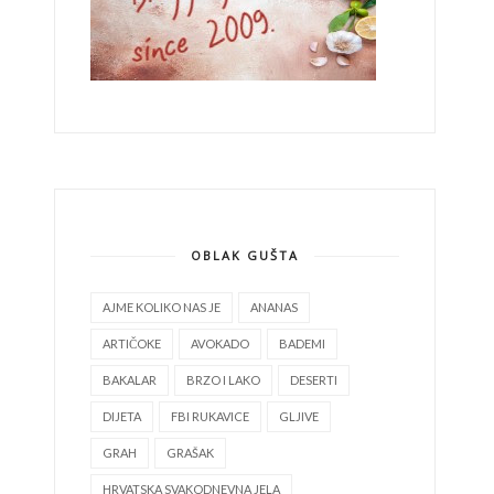
OBLAK GUŠTA
AJME KOLIKO NAS JE
ANANAS
ARTIČOKE
AVOKADO
BADEMI
BAKALAR
BRZO I LAKO
DESERTI
DIJETA
FBI RUKAVICE
GLJIVE
GRAH
GRAŠAK
HRVATSKA SVAKODNEVNA JELA