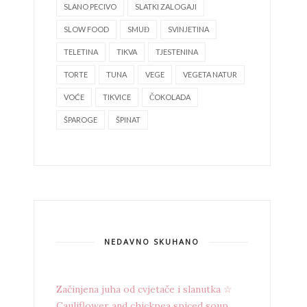
SLANO PECIVO
SLATKI ZALOGAJI
SLOW FOOD
SMUĐ
SVINJETINA
TELETINA
TIKVA
TJESTENINA
TORTE
TUNA
VEGE
VEGETA NATUR
VOĆE
TIKVICE
ČOKOLADA
ŠPAROGE
ŠPINAT
NEDAVNO SKUHANO
Začinjena juha od cvjetače i slanutka ☆
Cauliflower and chickpea spiced soup