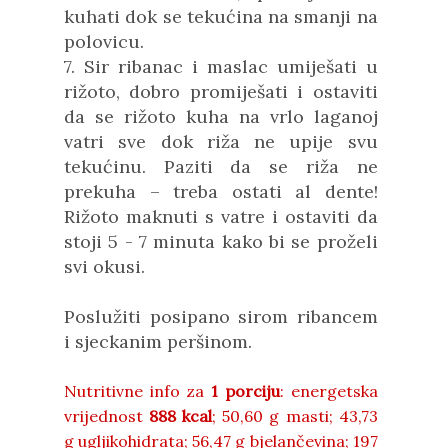
kuhati dok se tekućina na smanji na
polovicu.
7. Sir ribanac i maslac umiješati u
rižoto, dobro promiješati i ostaviti
da se rižoto kuha na vrlo laganoj
vatri sve dok riža ne upije svu
tekućinu. Paziti da se riža ne
prekuha – treba ostati al dente!
Rižoto maknuti s vatre i ostaviti da
stoji 5 - 7 minuta kako bi se proželi
svi okusi.
Poslužiti posipano sirom ribancem
i sjeckanim peršinom.
Nutritivne info za
1 porciju
: energetska
vrijednost
888 kcal
; 50,60 g masti; 43,73
g ugljikohidrata; 56,47 g bjelančevina; 197