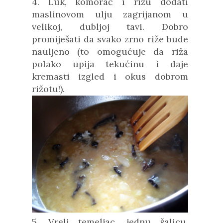
4. Luk, komorač i rižu dodati
maslinovom ulju zagrijanom u
velikoj, dubljoj tavi. Dobro
promiješati da svako zrno riže bude
nauljeno (to omogućuje da riža
polako upija tekućinu i daje
kremasti izgled i okus dobrom
rižotu!).
5. Vreli temeljac, jednu šalicu,