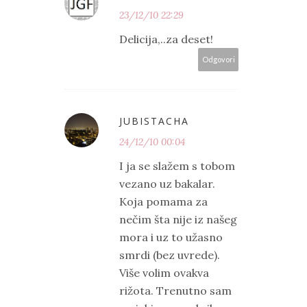
23/12/10 22:29
Delicija,..za deset!
Odgovori
JUBISTACHA
24/12/10 00:04
I ja se slažem s tobom
vezano uz bakalar.
Koja pomama za
nečim šta nije iz našeg
mora i uz to užasno
smrdi (bez uvrede).
Više volim ovakva
rižota. Trenutno sam