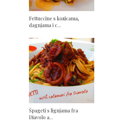
Fettuccine s kozicama,
dagnjama i c...
Špageti s lignjama fra
Diavolo a...