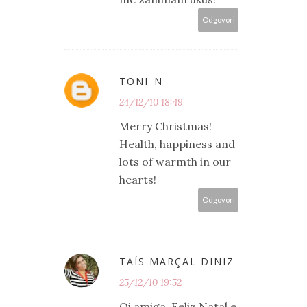
Odgovori
TONI_N
24/12/10 18:49
Merry Christmas!
Health, happiness and
lots of warmth in our
hearts!
Odgovori
TAÍS MARÇAL DINIZ
25/12/10 19:52
Oi amiga, Feliz Natal e