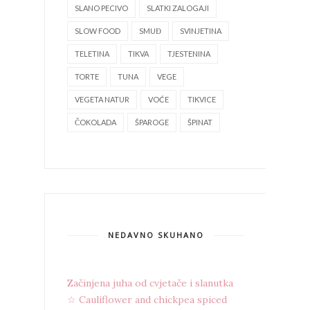
SLANO PECIVO
SLATKI ZALOGAJI
SLOW FOOD
SMUĐ
SVINJETINA
TELETINA
TIKVA
TJESTENINA
TORTE
TUNA
VEGE
VEGETA NATUR
VOĆE
TIKVICE
ČOKOLADA
ŠPAROGE
ŠPINAT
NEDAVNO SKUHANO
Začinjena juha od cvjetače i slanutka
☆ Cauliflower and chickpea spiced