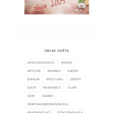
OBLAK GUŠTA
AJME KOLIKO NAS JE
ANANAS
ARTIČOKE
AVOKADO
BADEMI
BAKALAR
BRZO I LAKO
DESERTI
DIJETA
FBI RUKAVICE
GLJIVE
GRAH
GRAŠAK
HRVATSKA SVAKODNEVNA JELA
HRVATSKI KOLAČI
JEDNOSTAVNA JELA