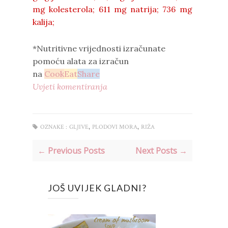
mg kolesterola; 611 mg natrija; 736 mg
kalija;
*Nutritivne vrijednosti izračunate
pomoću alata za izračun
na
Cook
Eat
Share
Uvjeti komentiranja
,
,
OZNAKE :
GLJIVE
PLODOVI MORA
RIŽA
← Previous Posts
Next Posts →
JOŠ UVIJEK GLADNI?