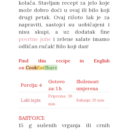
kolača. Stavljam recept za jelo koje
može dobro doći u ovaj ili bilo koji
drugi petak. Ovaj rižoto lak je za
napraviti, sastojci su uobičajeni i
nisu skupi, a uz dodatak fine
povrtne juhe
i zelene salate imamo
odličan ručak! Bilo koji dan!
Find this recipe in
English
on
Cook
Eat
Share
Gotovo
Složenost:
Porcija: 4
za: 1 h
umjerena
Priprema: 30
Laki ispis
Kuhanje: 20 min
min
SASTOJCI:
15 g sušenih vrganja ili crnih