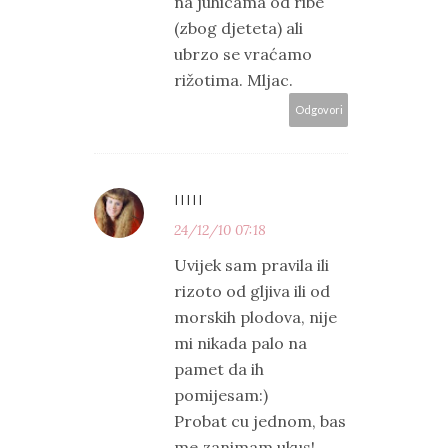
na juhicama od ribe
(zbog djeteta) ali
ubrzo se vraćamo
rižotima. Mljac.
Odgovori
IIIII
24/12/10 07:18
Uvijek sam pravila ili
rizoto od gljiva ili od
morskih plodova, nije
mi nikada palo na
pamet da ih
pomijesam:)
Probat cu jednom, bas
me zanimam ukus!