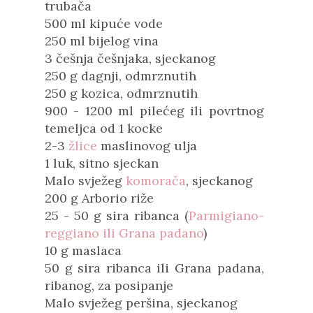
trubača
500 ml kipuće vode
250 ml bijelog vina
3 češnja češnjaka, sjeckanog
250 g dagnji, odmrznutih
250 g kozica, odmrznutih
900 - 1200 ml pilećeg ili povrtnog
temeljca od 1 kocke
2-3
žlice
maslinovog ulja
1 luk, sitno sjeckan
Malo svježeg
komorača
, sjeckanog
200 g Arborio riže
25 - 50 g sira ribanca (
Parmigiano-
reggiano ili Grana padano
)
10 g maslaca
50 g sira ribanca ili Grana padana,
ribanog, za posipanje
Malo svježeg peršina, sjeckanog