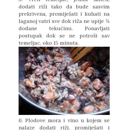
dodati riži tako da bude sasvim
prekrivena, promiješati i kuhati na
laganoj vatri sve dok riža ne upije ¾
dodane tekućinu. Ponavljati
postupak dok se ne potroši sav
temeljac, oko 15 minuta.
6. Plodove mora i vino u kojem se
nalaze dodati riži, promiješati i