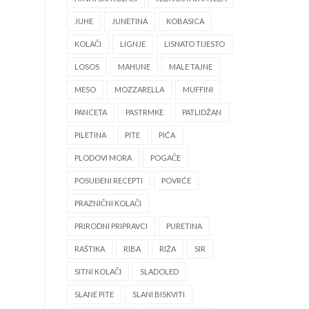
JUHE
JUNETINA
KOBASICA
KOLAČI
LIGNJE
LISNATO TIJESTO
LOSOS
MAHUNE
MALE TAJNE
MESO
MOZZARELLA
MUFFINI
PANCETA
PASTRMKE
PATLIDŽAN
PILETINA
PITE
PIĆA
PLODOVI MORA
POGAČE
POSUĐENI RECEPTI
POVRĆE
PRAZNIČNI KOLAČI
PRIRODNI PRIPRAVCI
PURETINA
RAŠTIKA
RIBA
RIŽA
SIR
SITNI KOLAČI
SLADOLED
SLANE PITE
SLANI BISKVITI