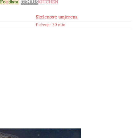
Fo
o
dista
GENIUS
KITCHEN
Složenost: umjerena
Pečenje: 30 min