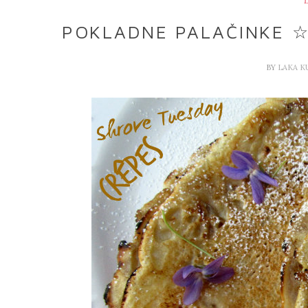
D
POKLADNE PALAČINKE ☆
BY
LAKA K