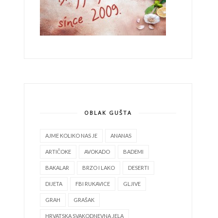
OBLAK GUŠTA
AJME KOLIKO NAS JE
ANANAS
ARTIČOKE
AVOKADO
BADEMI
BAKALAR
BRZO I LAKO
DESERTI
DIJETA
FBI RUKAVICE
GLJIVE
GRAH
GRAŠAK
HRVATSKA SVAKODNEVNA JELA