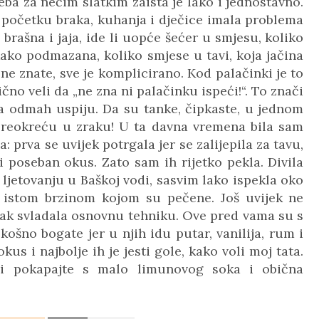
eba za nečim slatkim zaista je lako i jednostavno.
u početku braka, kuhanja i dječice imala problema
brašna i jaja, ide li uopće šećer u smjesu, koliko
, kako podmazana, koliko smjese u tavi, koja jačina
 ne znate, sve je komplicirano. Kod palačinki je to
čno veli da „ne zna ni palačinku ispeći!“. To znači
a odmah uspiju. Da su tanke, čipkaste, u jednom
preokreću u zraku! U ta davna vremena bila sam
 prva se uvijek potrgala jer se zalijepila za tavu,
i poseban okus. Zato sam ih rijetko pekla. Divila
a ljetovanju u Baškoj vodi, sasvim lako ispekla oko
e istom brzinom kojom su pečene. Još uvijek ne
pak svladala osnovnu tehniku. Ove pred vama su s
ošno bogate jer u njih idu putar, vanilija, rum i
us i najbolje ih je jesti gole, kako voli moj tata.
 i pokapajte s malo limunovog soka i obična