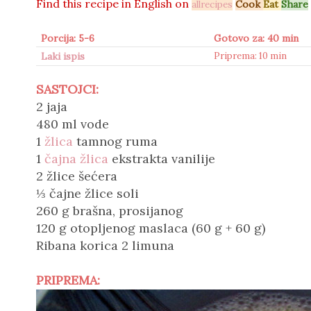
Find this recipe in
English on
Cook
Eat
Share
allrecipes
Porcija: 5-6
Gotovo za: 40 min
Laki ispis
Priprema: 10 min
SASTOJCI:
2 jaja
480 ml vode
1
žlica
tamnog ruma
1
čajna žlica
ekstrakta vanilije
2 žlice šećera
⅓ čajne žlice soli
260 g brašna, prosijanog
120 g otopljenog maslaca (60 g + 60 g)
Ribana korica 2 limuna
PRIPREMA: