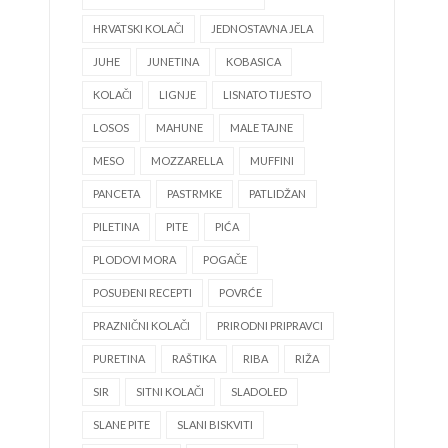
HRVATSKI KOLAČI
JEDNOSTAVNA JELA
JUHE
JUNETINA
KOBASICA
KOLAČI
LIGNJE
LISNATO TIJESTO
LOSOS
MAHUNE
MALE TAJNE
MESO
MOZZARELLA
MUFFINI
PANCETA
PASTRMKE
PATLIDŽAN
PILETINA
PITE
PIĆA
PLODOVI MORA
POGAČE
POSUĐENI RECEPTI
POVRĆE
PRAZNIČNI KOLAČI
PRIRODNI PRIPRAVCI
PURETINA
RAŠTIKA
RIBA
RIŽA
SIR
SITNI KOLAČI
SLADOLED
SLANE PITE
SLANI BISKVITI