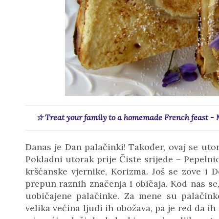
☆ Treat your family to a homemade French feast - 
Danas je Dan palačinki! Također, ovaj
se
uto
Pokladni utorak prije Čiste srijede – Pepelni
kršćanske vjernike, Korizma. Još se zove i 
prepun raznih značenja i običaja. Kod nas se,
uobičajene palačinke. Za mene su palačinke
velika većina ljudi ih obožava, pa je red da ih