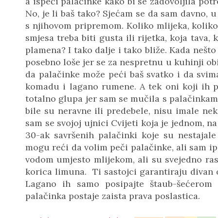
a ispeći palačinke kako bi se zadovoljila potr
No, je li baš tako? Sjećam se da sam davno, 
s njihovom pripremom. Koliko mlijeka, koliko 
smjesa treba biti gusta ili rijetka, koja tava
plamena? I tako dalje i tako bliže. Kada nešto
posebno loše jer se za nespretnu u kuhinji obi
da palačinke može peći baš svatko i da svim
komadu i lagano rumene. A tek oni koji ih 
totalno glupa jer sam se mučila s palačinkama:
bile su neravne ili predebele, nisu imale nek
sam se svojoj ujnici Cvijeti koja je jednom, n
30-ak savršenih palačinki koje su nestajal
mogu reći da volim peči palačinke, ali sam i
vodom umjesto mlijekom, ali su svejedno rask
korica limuna. Ti sastojci garantiraju divan ok
Lagano ih samo posipajte štaub-šećerom
palačinka postaje zaista prava poslastica.