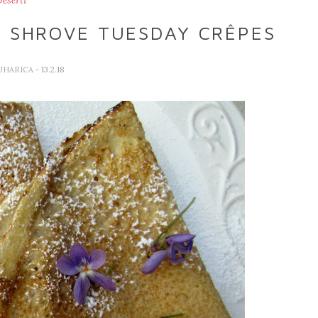
eserti
 SHROVE TUESDAY CRÊPES
UHARICA
- 13.2.18