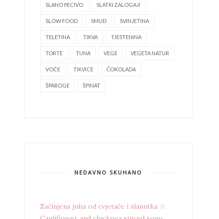
SLANO PECIVO
SLATKI ZALOGAJI
SLOW FOOD
SMUĐ
SVINJETINA
TELETINA
TIKVA
TJESTENINA
TORTE
TUNA
VEGE
VEGETA NATUR
VOĆE
TIKVICE
ČOKOLADA
ŠPAROGE
ŠPINAT
NEDAVNO SKUHANO
Začinjena juha od cvjetače i slanutka ☆
Cauliflower and chickpea spiced soup