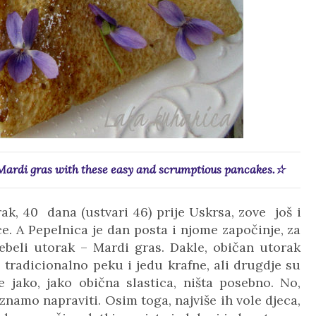
Mardi gras with these easy and scrumptious pancakes.☆
rak, 40 dana
(ustvari 46)
prije Uskrsa, zove još i
ce. A Pepelnica je dan posta i njome započinje, za
Debeli utorak – Mardi gras. Dakle, običan utorak
 tradicionalno peku i jedu krafne, ali drugdje su
 jako, jako obična slastica, ništa posebno. No,
 znamo napraviti. Osim toga, najviše ih vole djeca,