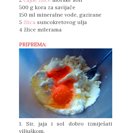
500 g kora za savijače
150 ml mineralne vode, gazirane
5
žlica
suncokretovog ulja
4 žlice milerama
PRIPREMA:
1. Sir, jaja i sol dobro izmiješati
viljuškom.