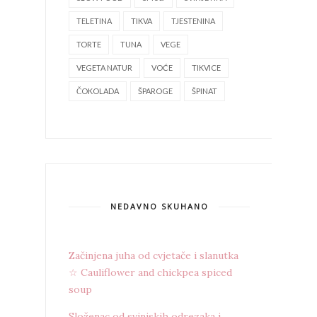
TELETINA
TIKVA
TJESTENINA
TORTE
TUNA
VEGE
VEGETA NATUR
VOĆE
TIKVICE
ČOKOLADA
ŠPAROGE
ŠPINAT
NEDAVNO SKUHANO
Začinjena juha od cvjetače i slanutka
☆ Cauliflower and chickpea spiced
soup
Složenac od svinjskih odrezaka i