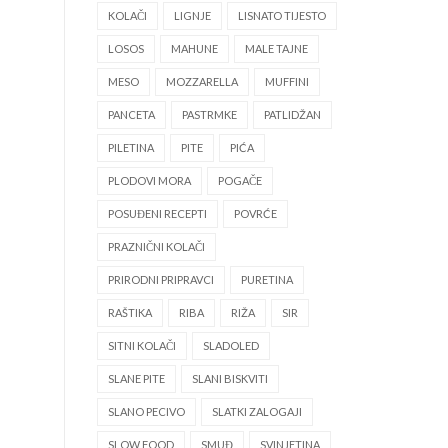
KOLAČI
LIGNJE
LISNATO TIJESTO
LOSOS
MAHUNE
MALE TAJNE
MESO
MOZZARELLA
MUFFINI
PANCETA
PASTRMKE
PATLIDŽAN
PILETINA
PITE
PIĆA
PLODOVI MORA
POGAČE
POSUĐENI RECEPTI
POVRĆE
PRAZNIČNI KOLAČI
PRIRODNI PRIPRAVCI
PURETINA
RAŠTIKA
RIBA
RIŽA
SIR
SITNI KOLAČI
SLADOLED
SLANE PITE
SLANI BISKVITI
SLANO PECIVO
SLATKI ZALOGAJI
SLOW FOOD
SMUĐ
SVINJETINA