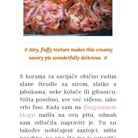
☆ Airy, fluffy texture makes this creamy
savory pie wonderfully delicious.
☆
S korama za savijače obično radim
slane štrudle sa sirom, slatke s
jabukama, neke kolače ili gibanicu.
Ništa posebno, sve već viđeno, iako
vrlo fino. Kada sam na
Draganinom
blogu
naišla na ovu pitu, odmah
sam odlučila napraviti je. Tu su
također uobičajeni sastojci, ništa
posebno, no ono što me je privuklo