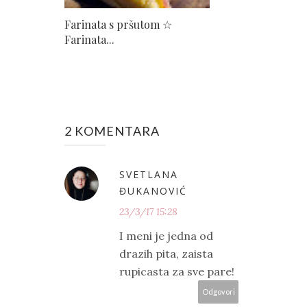
Farinata s pršutom ☆
Farinata...
2 KOMENTARA
SVETLANA
ĐUKANOVIĆ
23/3/17 15:28
I meni je jedna od
drazih pita, zaista
rupicasta za sve pare!
Odgovori