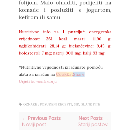
folijom. Malo ohladiti, podijeliti na
komade i poslužiti s jogurtom,
kefirom ili samu.
Nutritivne info za
1 porciju
*: energetska
vrijednost:
261 kcal
; masti: 11,96 g;
ugljikohidrati: 28,14 g; bjelančevine: 9,45 g;
kolesterol: 7 mg; natrij: 900 mg; kalij: 93 mg.
*Nutritivne vrijednosti izračunate pomoću
alata za izračun na
Cook
Eat
Share
Uvjeti komentiranja
,
,
OZNAKE :
POSUĐENI RECEPTI
SIR
SLANE PITE
← Previous Posts
Next Posts →
Noviji post
Stariji postovi