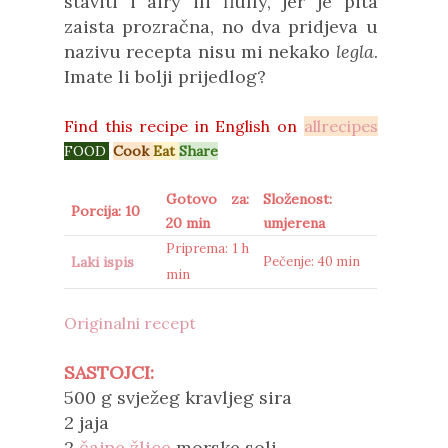
staviti i airy ili fluffy, jer je pita
zaista prozračna, no dva pridjeva u
nazivu recepta nisu mi nekako
legla
.
Imate li bolji prijedlog?
Find this recipe in
English on
allrecipes
FOOD
.
Cook
Eat
Share
Gotovo za:
Složenost:
Porcija: 10
20 min
umjerena
Priprema: 1 h
Laki ispis
Pečenje: 40 min
min
Originalni recept
SASTOJCI:
500 g svježeg kravljeg sira
2 jaja
2
čajne žlice
morske soli