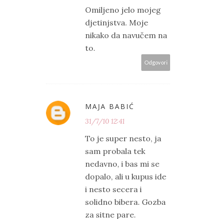
Omiljeno jelo mojeg
djetinjstva. Moje
nikako da navučem na
to.
Odgovori
MAJA BABIĆ
31/7/10 12:41
To je super nesto, ja
sam probala tek
nedavno, i bas mi se
dopalo, ali u kupus ide
i nesto secera i
solidno bibera. Gozba
za sitne pare.