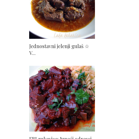
Jednostavni jelenji gulaš ☆
V...
FBI rukavice: Juneći odresci