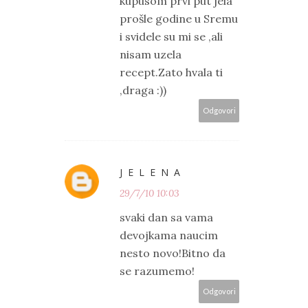
kupusom prvi put jela
prošle godine u Sremu
i svidele su mi se ,ali
nisam uzela
recept.Zato hvala ti
,draga :))
Odgovori
J E L E N A
29/7/10 10:03
svaki dan sa vama
devojkama naucim
nesto novo!Bitno da
se razumemo!
Odgovori