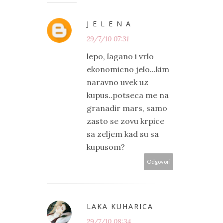
J E L E N A
29/7/10 07:31
lepo, lagano i vrlo
ekonomicno jelo...kim
naravno uvek uz
kupus..potseca me na
granadir mars, samo
zasto se zovu krpice
sa zeljem kad su sa
kupusom?
Odgovori
LAKA KUHARICA
29/7/10 08:34