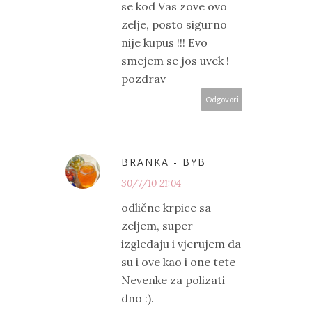
se kod Vas zove ovo
zelje, posto sigurno
nije kupus !!! Evo
smejem se jos uvek !
pozdrav
Odgovori
BRANKA - BYB
30/7/10 21:04
odlične krpice sa
zeljem, super
izgledaju i vjerujem da
su i ove kao i one tete
Nevenke za polizati
dno :).