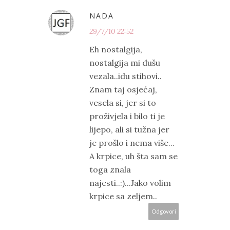
NADA
29/7/10 22:52
Eh nostalgija,
nostalgija mi dušu
vezala..idu stihovi..
Znam taj osjećaj,
vesela si, jer si to
proživjela i bilo ti je
lijepo, ali si tužna jer
je prošlo i nema više...
A krpice, uh šta sam se
toga znala
najesti..:)...Jako volim
krpice sa zeljem..
Odgovori