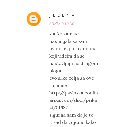
J E L E N A
30/7/10 10:36
slatko sam se
nasmejala sa svim
ovim nesporazumima
koji videim da se
nastavljaju na drugom
blogu
evo slike zelja za ove
sarmice
http://pavloska.coolin
arika.com/slike/prika
zi/51687
sigurna sam da je to.
E sad da cujemo kako