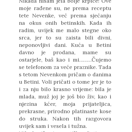
Nikada nisam jela bolje krpice! Ove
moje rađene su, ne prema receptu
tete Nevenke, već prema sjećanju
na okus onih betinskih. Kada ih
radim, uvijek me malo stegne oko
srca, jer to su zaista bili divni,
neponovljivi dani. Kuća u Betini
davno je prodana, mame su
ostarjele, baš kao i mi………Čujemo
se telefonom za veće praznike. Tada
s tetom Nevenkom pričam o danima
u Betini. Voli pričati o tome jer je to
i za nju bilo krasno vrijeme: bila je
mlada, muž joj je još bio živ, kao i
njezina kćer, moja prijateljica,
prekrasne, prirodno platinaste kose
do struka. Nakon tih razgovora
uvijek sam i vesela i tužna.