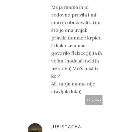
Moja mama ih je
redovno pravila i mi
smo ih obožavali s tim
što je ona uvijek
pravila domaće krpice
ili kako se u nas
govorilo flekice:))) Ja ih
volim i sada ali neki ih
ne vole:)) Mo'š misliti
ko!?
Ali, moja mama nije
stavljala luk:))
Odgovori
JUBISTACHA