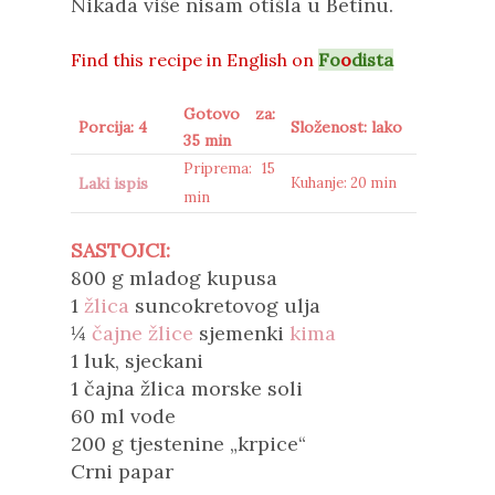
Nikada više nisam otišla u Betinu.
Find this recipe in
English on
Fo
o
dista
Gotovo za:
Porcija: 4
Složenost: lako
35 min
Priprema: 15
Laki ispis
Kuhanje: 20 min
min
SASTOJCI:
800 g mladog kupusa
1
žlica
suncokretovog ulja
¼
čajne žlice
sjemenki
kima
1 luk, sjeckani
1 čajna žlica morske soli
60 ml
vode
200 g tjestenine „krpice“
Crni papar