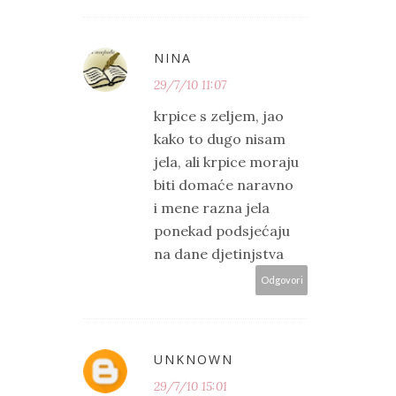
NINA
29/7/10 11:07
krpice s zeljem, jao
kako to dugo nisam
jela, ali krpice moraju
biti domaće naravno
i mene razna jela
ponekad podsjećaju
na dane djetinjstva
Odgovori
UNKNOWN
29/7/10 15:01