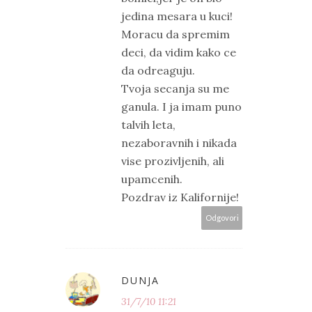
jedina mesara u kuci!
Moracu da spremim
deci, da vidim kako ce
da odreaguju.
Tvoja secanja su me
ganula. I ja imam puno
talvih leta,
nezaboravnih i nikada
vise prozivljenih, ali
upamcenih.
Pozdrav iz Kalifornije!
Odgovori
DUNJA
31/7/10 11:21