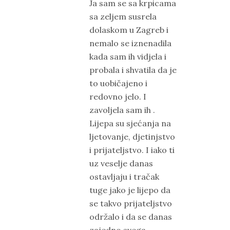
Ja sam se sa krpicama
sa zeljem susrela
dolaskom u Zagreb i
nemalo se iznenadila
kada sam ih vidjela i
probala i shvatila da je
to uobičajeno i
redovno jelo. I
zavoljela sam ih .
Lijepa su sjećanja na
ljetovanje, djetinjstvo
i prijateljstvo. I iako ti
uz veselje danas
ostavljaju i tračak
tuge jako je lijepo da
se takvo prijateljstvo
održalo i da se danas
zajedno svega