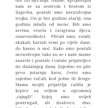
dio tih sjećanja. Naime, sprijateljila
sam se sa sestrom i bratom iz
Zagreba, postali smo nerazdvojna
trojka. On je bio godinu stariji, ona
godinu mlađa od mene. Bili smo
sretna, vesela i razigrana djeca,
osnovnoškolci. Plivali smo, ronili,
skakali, kartali remi po cijele dane,
do kasno u noć. Kako smo postali
nerazdvojni, tako su se i naše mame
susrele i postale i ostale prijateljice
do današnjeg dana. Zajedno su pile
prvu jutarnju kavu, često smo
zajedno ručali, kod jedne ili druge.
Mama mojih prijatelja radila je
krpice sa zeljem u ogromnoj
„rajngli“ kojoj smo uvijek
postrugali, ali doslovce, dno.