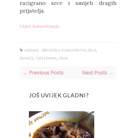
razigrano srce i smijeh dragih
prijatelja.
Uvjeti komentiranja
,
OZNAKE :
HRVATSKA SVAKODNEVNA JELA
,
,
POVRĆE
TJESTENINA
VEGE
← Previous Posts
Next Posts →
JOŠ UVIJEK GLADNI?