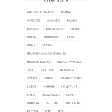
OBLAK GUŠTA
AJME KOLIKO NAS JE
ANANAS
ARTIČOKE
AVOKADO
BADEMI
BAKALAR
BRZO I LAKO
DESERTI
DIJETA
FBI RUKAVICE
GLJIVE
GRAH
GRAŠAK
HRVATSKA SVAKODNEVNA JELA
HRVATSKI KOLAČI
JEDNOSTAVNA JELA
JUHE
JUNETINA
KOBASICA
KOLAČI
LIGNJE
LISNATO TIJESTO
LOSOS
MAHUNE
MALE TAJNE
MESO
MOZZARELLA
MUFFINI
PANCETA
PASTRMKE
PATLIDŽAN
PILETINA
PITE
PIĆA