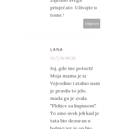
prisjećate. Uživajte u
tome !
Odgovori
LANA
31/7/10 06:20
Joj, gde me potseti!
Moja mama je iz
Vojvodine i stalno nam
je pravila to jelo,
mada ga je zvala
"Flekice sa kupusom".
To smo uvek jeli kad je
tata bio dezuran u
bolnici,jer je on bio