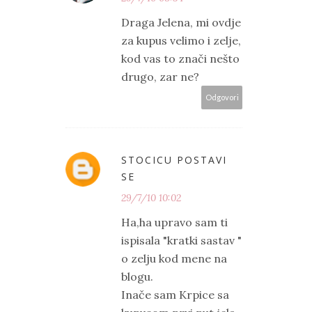
Draga Jelena, mi ovdje
za kupus velimo i zelje,
kod vas to znači nešto
drugo, zar ne?
Odgovori
STOCICU POSTAVI
SE
29/7/10 10:02
Ha,ha upravo sam ti
ispisala "kratki sastav "
o zelju kod mene na
blogu.
Inače sam Krpice sa