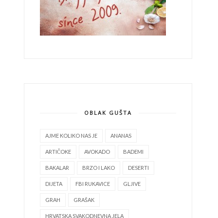
OBLAK GUŠTA
AJME KOLIKO NAS JE
ANANAS
ARTIČOKE
AVOKADO
BADEMI
BAKALAR
BRZO I LAKO
DESERTI
DIJETA
FBI RUKAVICE
GLJIVE
GRAH
GRAŠAK
HRVATSKA SVAKODNEVNA JELA