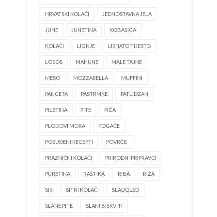
HRVATSKI KOLAČI
JEDNOSTAVNA JELA
JUHE
JUNETINA
KOBASICA
KOLAČI
LIGNJE
LISNATO TIJESTO
LOSOS
MAHUNE
MALE TAJNE
MESO
MOZZARELLA
MUFFINI
PANCETA
PASTRMKE
PATLIDŽAN
PILETINA
PITE
PIĆA
PLODOVI MORA
POGAČE
POSUĐENI RECEPTI
POVRĆE
PRAZNIČNI KOLAČI
PRIRODNI PRIPRAVCI
PURETINA
RAŠTIKA
RIBA
RIŽA
SIR
SITNI KOLAČI
SLADOLED
SLANE PITE
SLANI BISKVITI