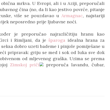
 obična mrkva. U Evropi, ali i u Aziji, preporučali
ubavnog čina (no, da li kao jestivo povrće, pitanje
cuske,
više se pouzdavao u
Armagnac
, najstariji
vijek neposredno prije ljubavne noći.
kođer je preporučao najrazličitiju hranu kao
Grci i Rimljani, da je
šparoga
idealna hrana za
g seksa dobro uzeti bademe i pinjole pomiješane u
ći pripravak: griju se med i sok od luka sve dok
 dobivenom od mljevenog graška. Uzima se prema
ojoj
Zimskoj priči
preporuča lavandu, čubar,