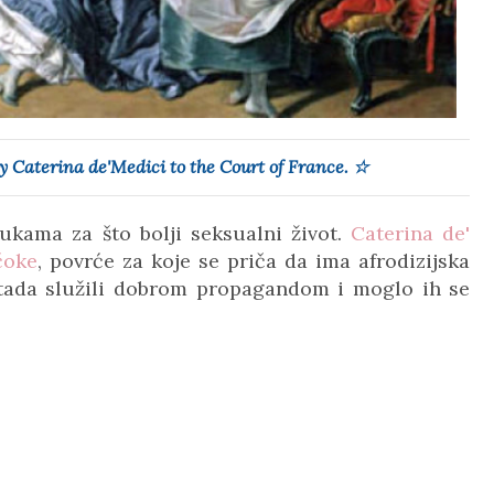
Caterina de'Medici to the Court of France. ☆
rukama za što bolji seksualni život.
Caterina de'
čoke
, povrće za koje se priča da ima afrodizijska
e tada služili dobrom propagandom i moglo ih se