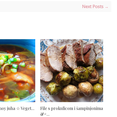
Next Posts →
oy juha ☆ Veget...
File s prokulicom i šampinjonima
&#...