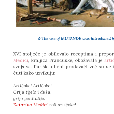
☆ The use of MUTANDE was introduced by 
XVI stoljeće je obilovalo receptima i prepo
Medici
, kraljica Francuske, obožavala je
arti
svojstva. Pariški ulični prodavači već su s
čuti kako uzvikuju:
Artičoke! Artičoke!
Griju tijelo i dušu.
griju genitalije.
Katarina Medici
voli artičoke!