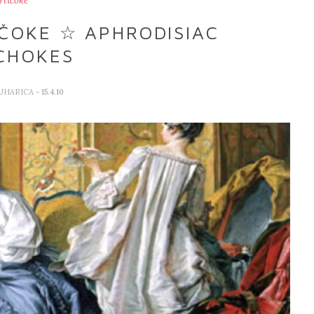
rtičoke
IČOKE ☆ APHRODISIAC
CHOKES
KUHARICA
- 15.4.10