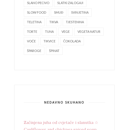
SLANO PECIVO
SLATKI ZALOGAJI
SLOW FOOD
SMUĐ
SVINJETINA
TELETINA
TIKVA
TJESTENINA
TORTE
TUNA
VEGE
VEGETA NATUR
VOĆE
TIKVICE
ČOKOLADA
ŠPAROGE
ŠPINAT
NEDAVNO SKUHANO
Začinjena juha od cvjetače i slanutka ☆
Cauliflower and chickpea spiced soup