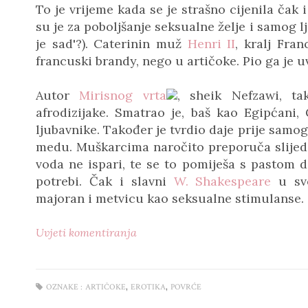
To je vrijeme kada se je strašno cijenila čak i
su je za poboljšanje seksualne želje i samog lj
je sad'?). Caterinin muž
Henri II
, kralj Fran
francuski brandy, nego u artičoke. Pio ga je u
Autor
Mirisnog vrta
, sheik Nefzawi, ta
afrodizijake. Smatrao je, baš kao Egipćani, 
ljubavnike. Također je tvrdio daje prije samo
medu. Muškarcima naročito preporuča slijede
voda ne ispari, te se to pomiješa s pastom
potrebi. Čak i slavni
W. Shakespeare
u sv
majoran i metvicu kao seksualne stimulanse.
Uvjeti komentiranja
,
,
OZNAKE :
ARTIČOKE
EROTIKA
POVRĆE