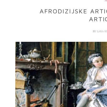
A
AFRODIZIJSKE ART
ARTI
BY
LAKA 