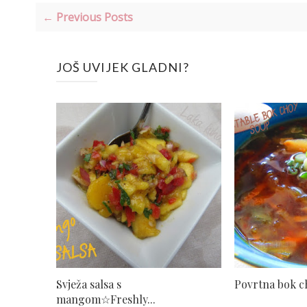
← Previous Posts
JOŠ UVIJEK GLADNI?
Svježa salsa s
Povrtna bok ch
mangom☆Freshly...