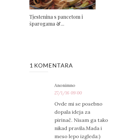
Tjestenina s pancetom i
šparogama &...
1 KOMENTARA
Anonimno
27/1/16 09:00
Ovde mi se posebno
dopala ideja za
pirinač. Nisam ga tako
nikad pravila.Mada i
meso lepo izgleda:)