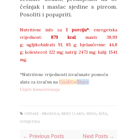
češnjak i maslac sjedine s pireom.
Posoliti i popapriti.
Nutritivne info za
1 porciju*
: energetska
vrijednost:
879 kcal
;
masti:
38,99
g;
ugljikohidrati:
91, 85 g;
bjelančevine:
44,8
g;
kolesterol:
122 mg;
natrij:
2473 mg;
kalij:
1541
mg.
*Nutritivne vrijednosti izračunate pomoću
alata za izračun na
Cook
Eat
Share
Uvjeti komentiranja
,
,
,
,
OZNAKE :
BROKULA
BRZO I LAKO
MESO
RIŽA
SVINJETINA
← Previous Posts
Next Posts →