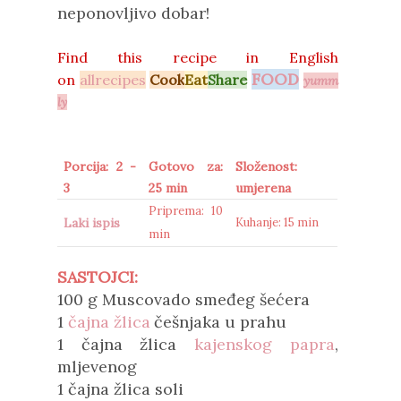
neponovljivo dobar!
Find this recipe in
English
F
OO
D
on
allrecipes
Cook
Eat
Share
yumm
ly
Porcija: 2 -
Gotovo za:
Složenost:
3
25 min
umjerena
Priprema: 10
Laki ispis
Kuhanje: 15 min
min
SASTOJCI:
100 g Muscovado smeđeg šećera
1
čajna žlica
češnjaka u prahu
1 čajna žlica
kajenskog papra
,
mljevenog
1 čajna žlica soli