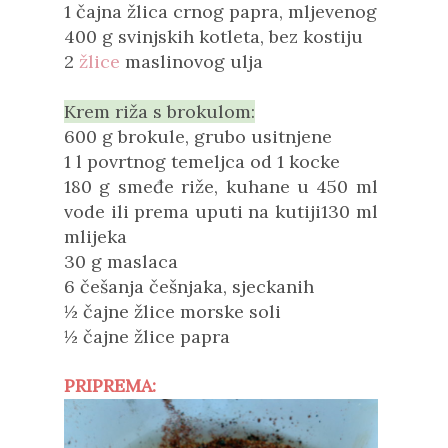
1 čajna žlica crnog papra, mljevenog
400 g svinjskih kotleta, bez kostiju
2
žlice
maslinovog ulja
Krem riža s brokulom:
600 g brokule, grubo usitnjene
1 l povrtnog temeljca od 1 kocke
180 g smeđe riže, kuhane u 450 ml
vode ili prema uputi na kutiji
130 ml
mlijeka
30 g maslaca
6 češanja češnjaka, sjeckanih
½
čajne žlice
morske soli
½ čajne žlice papra
PRIPREMA: