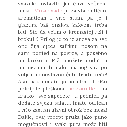
svakako ostavite jer čuva sočnost
mesa.
Muscovado
je zaista odličan,
aromatičan i vrlo sitan, pa je i
glazura baš onakva kakvom treba
biti. Što da velim o kremastoj riži i
brokuli? Prilog je to iz snova za sve
one čija djeca zafrknu nosom na
sami pogled na povrće, a posebno
na brokulu. Riži možete dodati i
parmezana ili malo ribanog sira po
volji i jednostavno ćete lizati prste!
Ako pak dodate puno sira ili rižu
pokrijete ploškama
mozzarelle
i na
kratko sve zapečete u pećnici, pa
dodate svježu salatu, imate odličan
i vrlo zasitan glavni obrok bez mesa!
Dakle, ovaj recept pruža jako puno
mogućnosti i svaki puta može biti