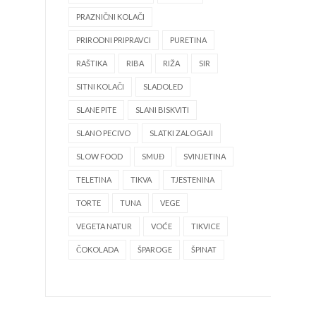
PRAZNIČNI KOLAČI
PRIRODNI PRIPRAVCI
PURETINA
RAŠTIKA
RIBA
RIŽA
SIR
SITNI KOLAČI
SLADOLED
SLANE PITE
SLANI BISKVITI
SLANO PECIVO
SLATKI ZALOGAJI
SLOW FOOD
SMUĐ
SVINJETINA
TELETINA
TIKVA
TJESTENINA
TORTE
TUNA
VEGE
VEGETA NATUR
VOĆE
TIKVICE
ČOKOLADA
ŠPAROGE
ŠPINAT