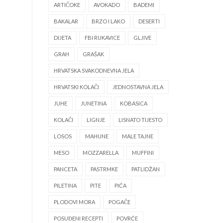
ARTIČOKE
AVOKADO
BADEMI
BAKALAR
BRZO I LAKO
DESERTI
DIJETA
FBI RUKAVICE
GLJIVE
GRAH
GRAŠAK
HRVATSKA SVAKODNEVNA JELA
HRVATSKI KOLAČI
JEDNOSTAVNA JELA
JUHE
JUNETINA
KOBASICA
KOLAČI
LIGNJE
LISNATO TIJESTO
LOSOS
MAHUNE
MALE TAJNE
MESO
MOZZARELLA
MUFFINI
PANCETA
PASTRMKE
PATLIDŽAN
PILETINA
PITE
PIĆA
PLODOVI MORA
POGAČE
POSUĐENI RECEPTI
POVRĆE