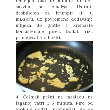
temeljcu oko 10 minuta ili dok
sasvim ne omekša. Usitniti
drobilicom za krumpir ili u
mikseru, uz povremeno dodavanje
mlijeka do glatke i kremaste
konzistencije pirea. Dodati riži,
promiješati i odložiti.
4. Češnjak pržiti na maslacu na
laganoj vatri 3-5 minuta. Pire od
brokule dodati, promiješati da se