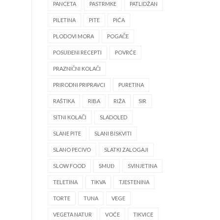
PANCETA
PASTRMKE
PATLIDŽAN
PILETINA
PITE
PIĆA
PLODOVI MORA
POGAČE
POSUĐENI RECEPTI
POVRĆE
PRAZNIČNI KOLAČI
PRIRODNI PRIPRAVCI
PURETINA
RAŠTIKA
RIBA
RIŽA
SIR
SITNI KOLAČI
SLADOLED
SLANE PITE
SLANI BISKVITI
SLANO PECIVO
SLATKI ZALOGAJI
SLOW FOOD
SMUĐ
SVINJETINA
TELETINA
TIKVA
TJESTENINA
TORTE
TUNA
VEGE
VEGETA NATUR
VOĆE
TIKVICE