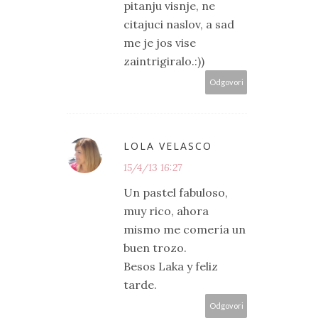
pitanju visnje, ne
citajuci naslov, a sad
me je jos vise
zaintrigiralo.:))
Odgovori
LOLA VELASCO
15/4/13 16:27
Un pastel fabuloso,
muy rico, ahora
mismo me comería un
buen trozo.
Besos Laka y feliz
tarde.
Odgovori