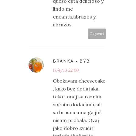
queso está delicioso y
lindo me
encanta,abrazos y
abrazos.
Odgovori
BRANKA - BYB
17/4/13 22:00
Obožavam cheesecake
, kako bez dodataka
tako i onaj sa raznim
voćnim dodacima, ali
sa brusnicama ga još
nisam probala. Ovaj
jako dobro zvuči i