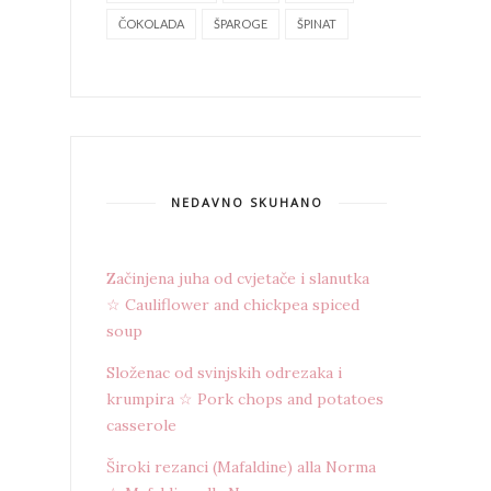
ČOKOLADA
ŠPAROGE
ŠPINAT
NEDAVNO SKUHANO
Začinjena juha od cvjetače i slanutka
☆ Cauliflower and chickpea spiced
soup
Složenac od svinjskih odrezaka i
krumpira ☆ Pork chops and potatoes
casserole
Široki rezanci (Mafaldine) alla Norma