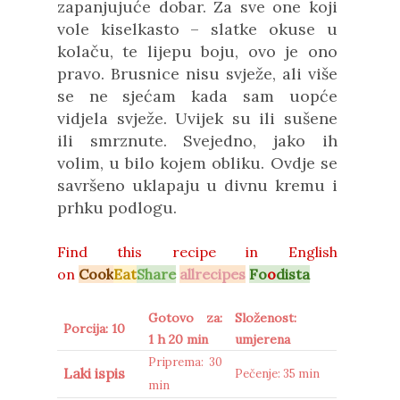
zapanjujuće dobar. Za sve one koji
vole kiselkasto – slatke okuse u
kolaču, te lijepu boju, ovo je ono
pravo. Brusnice nisu svježe, ali više
se ne sjećam kada sam uopće
vidjela svježe. Uvijek su ili sušene
ili smrznute. Svejedno, jako ih
volim, u bilo kojem obliku. Ovdje se
savršeno uklapaju u divnu kremu i
prhku podlogu.
Find this recipe in
English
on
Cook
Eat
Share
allrecipes
Fo
o
dista
Gotovo za:
Složenost:
Porcija: 10
1 h 20 min
umjerena
Priprema: 30
Laki ispis
Pečenje: 35 min
min