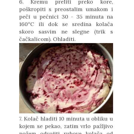
6. Kremu preliti preko kore,
poškropiti s preostalim umakom i
peči u pećnici 30 - 35 minuta na
160°C ili dok se sredina kolača
skoro sasvim ne slegne (trik s
čačkalicom). Ohladiti.
7. Kolač hladiti 10 minuta u obliku u
kojem se pekao, zatim vrlo pažljivo
nožem odvojiti rubove kolača od