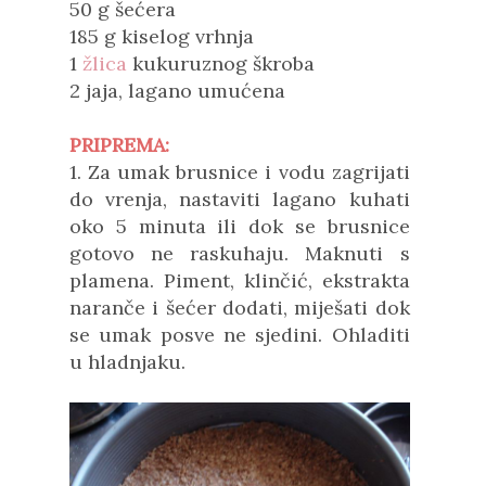
50 g šećera
185 g kiselog vrhnja
1
žlica
kukuruznog škroba
2 jaja, lagano umućena
PRIPREMA:
1. Za umak brusnice i vodu zagrijati
do vrenja, nastaviti lagano kuhati
oko 5 minuta ili dok se brusnice
gotovo ne raskuhaju. Maknuti s
plamena.
Piment, klinčić, ekstrakta
naranče i šećer dodati, miješati dok
se umak posve ne sjedini. Ohladiti
u hladnjaku.