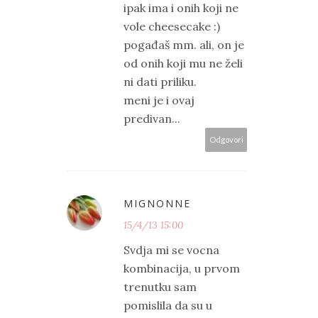
ipak ima i onih koji ne
vole cheesecake :)
pogađaš mm. ali, on je
od onih koji mu ne želi
ni dati priliku.
meni je i ovaj
predivan...
Odgovori
MIGNONNE
15/4/13 15:00
Svdja mi se vocna
kombinacija, u prvom
trenutku sam
pomislila da su u