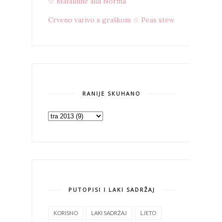
☆ Mafaldine alla Norma
Crveno varivo s graškom ☆ Peas stew
RANIJE SKUHANO
PUTOPISI I LAKI SADRŽAJ
KORISNO
LAKI SADRŽAJ
LJETO