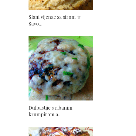
Slani vijenac sa sirom ☆
Savo...
Đulbastije s ribanim
krumpirom a...