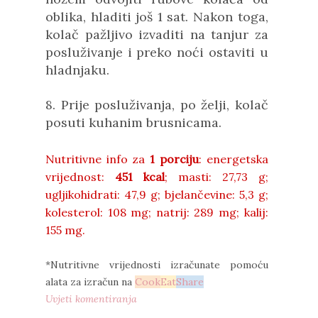
oblika, hladiti još 1 sat. Nakon toga,
kolač pažljivo izvaditi na tanjur za
posluživanje i preko noći ostaviti u
hladnjaku.
8. Prije posluživanja, po želji, kolač
posuti kuhanim brusnicama.
Nutritivne info za
1 porciju
: energetska
vrijednost:
451 kcal
;
masti:
27,73 g;
ugljikohidrati:
47,9 g;
bjelančevine:
5,3 g;
kolesterol:
108 mg;
natrij:
289 mg;
kalij:
155 mg.
*Nutritivne vrijednosti izračunate pomoću
alata za izračun na
Cook
Eat
Share
Uvjeti komentiranja