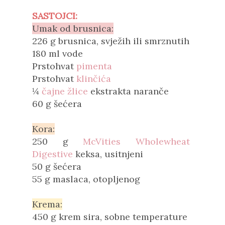
SASTOJCI:
Umak od brusnica:
226 g brusnica, svježih ili smrznutih
180 ml
vode
Prstohvat
pimenta
Prstohvat
klinčića
¼
čajne žlice
ekstrakta naranče
60 g šećera
Kora:
250 g
McVities Wholewheat
Digestive
keksa, usitnjeni
50 g šećera
55 g maslaca, otopljenog
Krema:
450 g krem sira, sobne temperature