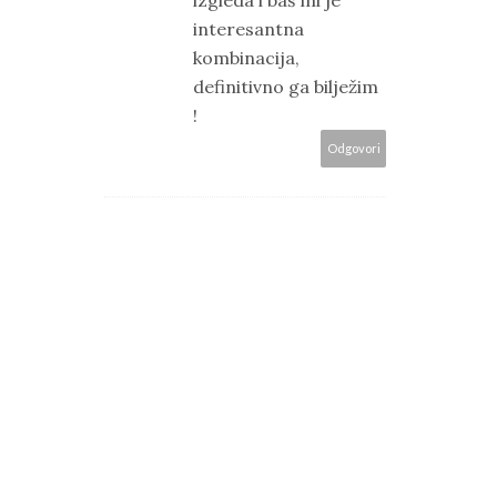
izgleda i baš mi je
interesantna
kombinacija,
definitivno ga bilježim
!
Odgovori