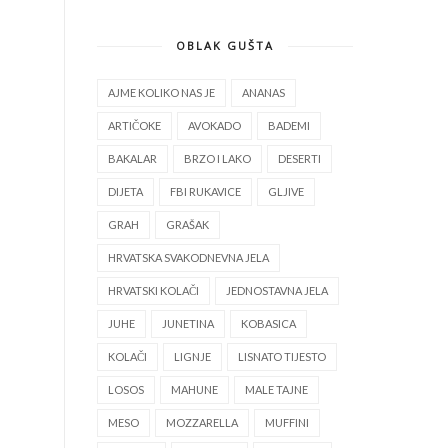
OBLAK GUŠTA
AJME KOLIKO NAS JE
ANANAS
ARTIČOKE
AVOKADO
BADEMI
BAKALAR
BRZO I LAKO
DESERTI
DIJETA
FBI RUKAVICE
GLJIVE
GRAH
GRAŠAK
HRVATSKA SVAKODNEVNA JELA
HRVATSKI KOLAČI
JEDNOSTAVNA JELA
JUHE
JUNETINA
KOBASICA
KOLAČI
LIGNJE
LISNATO TIJESTO
LOSOS
MAHUNE
MALE TAJNE
MESO
MOZZARELLA
MUFFINI