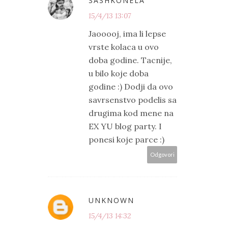
SASHKONELA
15/4/13 13:07
Jaooooj, ima li lepse
vrste kolaca u ovo
doba godine. Tacnije,
u bilo koje doba
godine :) Dodji da ovo
savrsenstvo podelis sa
drugima kod mene na
EX YU blog party. I
ponesi koje parce :)
Odgovori
UNKNOWN
15/4/13 14:32