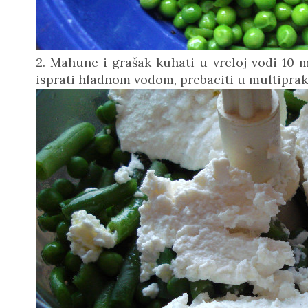
2. Mahune i grašak kuhati u vreloj vodi 10 m
isprati hladnom vodom, prebaciti u multiprak