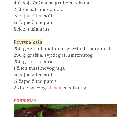
4 češnja češnjaka, grubo sjeckana
2 žlice balsamico octa
¼
čajne žlice
soli
¼ čajne žlice papra
Svježi ružmarin
Povrtna kaša:
250 g zelenih mahuna, svježih ili smrznutih
250 g graška, svježeg ili smrznutog
250 g
ricotta
sira
1 žlica maslinovog ulja
¼ čajne žlice soli
¼ čajne žlice papra
2 žlice svježeg
vlasca
, sjeckanog
PRIPREMA: