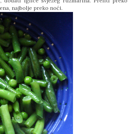
, dodati iglice svježeg ružmarina. Preliti preko
ena, najbolje preko noći.