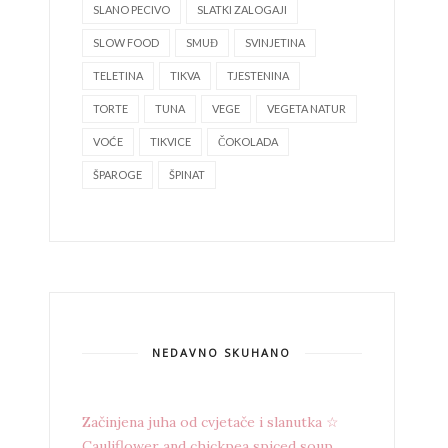
SLANO PECIVO
SLATKI ZALOGAJI
SLOW FOOD
SMUĐ
SVINJETINA
TELETINA
TIKVA
TJESTENINA
TORTE
TUNA
VEGE
VEGETA NATUR
VOĆE
TIKVICE
ČOKOLADA
ŠPAROGE
ŠPINAT
NEDAVNO SKUHANO
Začinjena juha od cvjetače i slanutka ☆
Cauliflower and chickpea spiced soup