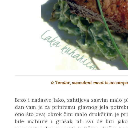
☆ Tender, succulent meat is accompa
Brzo i nadasve lako, zahtijeva sasvim malo p
dan vam je za pripremu glavnog jela
potreb
ono što ovaj obrok čini malo drukčijim je pr
bile mahune i grašak, ali svi će biti jak