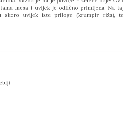
ahuna. Važno je da je povrće – zelene boje! Ovu
tama mesa i uvijek je odlično primljena. Na taj
 skoro uvijek iste priloge (krumpir, riža), te
eblji