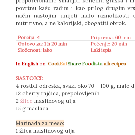
proporcionalno smanjiti količinu graška i m
povrtnu kašu radim i kao prilog drugim vrs
način nastojim unijeti malo raznolikosti u
nutritivno, a ne kalorijski, obogatiti obrok.
Porcija: 4
Priprema:
60
min
Gotovo za: 1 h 20 min
Pečenje: 20 min
Složenost: lako
Laki ispis
In
English on
Cook
Eat
Share
Fo
o
dista
allrecipes
SASTOJCI:
4 rostbif odreska, svaki oko 70 – 100 g, malo d
12 cherry rajčica, prepolovljenih
2
žlice
maslinovog ulja
15 g maslaca
Marinada za meso:
1 žlica maslinovog ulja