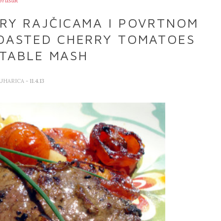
Grašak
RRY RAJČICAMA I POVRTNOM
OASTED CHERRY TOMATOES
TABLE MASH
KUHARICA
- 11.4.13