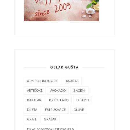
OBLAK GUŠTA
AJME KOLIKO NAS JE
ANANAS
ARTIČOKE
AVOKADO
BADEMI
BAKALAR
BRZO I LAKO
DESERTI
DIJETA
FBI RUKAVICE
GLJIVE
GRAH
GRAŠAK
HRVATSKA SVAKODNEVNA JELA