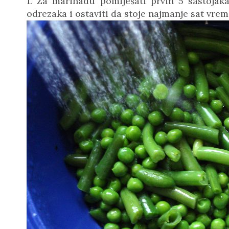
1. Za marinadu pomiješati prvih 5 sastojaka
odrezaka i ostaviti da stoje najmanje sat vrem