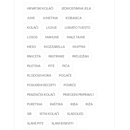
HRVATSKI KOLAČI
JEDNOSTAVNA JELA
JUHE
JUNETINA
KOBASICA
KOLAČI
LIGNJE
LISNATO TIJESTO
LOSOS
MAHUNE
MALE TAJNE
MESO
MOZZARELLA
MUFFINI
PANCETA
PASTRMKE
PATLIDŽAN
PILETINA
PITE
PIĆA
PLODOVI MORA
POGAČE
POSUĐENI RECEPTI
POVRĆE
PRAZNIČNI KOLAČI
PRIRODNI PRIPRAVCI
PURETINA
RAŠTIKA
RIBA
RIŽA
SIR
SITNI KOLAČI
SLADOLED
SLANE PITE
SLANI BISKVITI