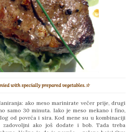
nied with specially prepared vegetables.☆
laniranja: ako meso marinirate večer prije, drugi
no samo 30 minuta
. Iako je meso mekano i fino,
ilog od povrća i sira. Kod mene su u kombinaciji
o zadovoljni ako još dodate i bob. Tada treba