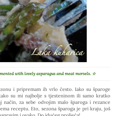
emented with lovely asparagus and meat morsels.
☆
sezonu i pripremam ih vrlo često. Iako su šparoge
ekako su mi najbolje s tjesteninom ili samo kratko
j način, za sebe odvojim malo šparoga i rezance
rema receptu. Eto, sezona šparoga je pri kraju, još
 napravim i ovako. Do idućeg proljeća!