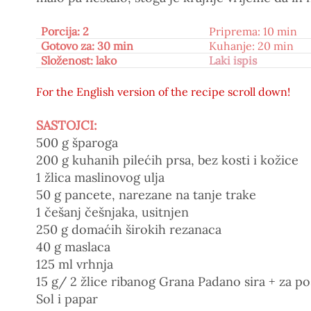
Porcija: 2
Priprema: 10 min
Gotovo za: 30 min
Kuhanje: 20 min
Složenost: lako
Laki ispis
For the English version of the recipe scroll down!
SASTOJCI:
500 g
šparoga
200 g kuhanih pilećih prsa, bez kosti i kožice
1 žlica maslinovog ulja
50 g pancete, narezane na tanje trake
1 češanj češnjaka, usitnjen
250 g domaćih širokih rezanaca
40 g maslaca
125 ml vrhnja
15 g/ 2 žlice ribanog
Grana Padano
sira + za po
Sol i papar