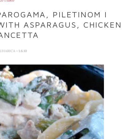
zo i lako
PAROGAMA, PILETINOM I
ITH ASPARAGUS, CHICKEN
ANCETTA
KUHARICA
- 1.6.10