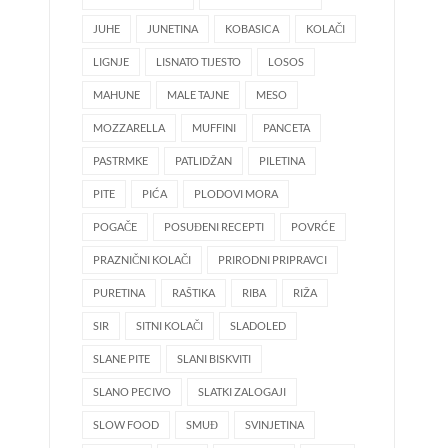
JUHE
JUNETINA
KOBASICA
KOLAČI
LIGNJE
LISNATO TIJESTO
LOSOS
MAHUNE
MALE TAJNE
MESO
MOZZARELLA
MUFFINI
PANCETA
PASTRMKE
PATLIDŽAN
PILETINA
PITE
PIĆA
PLODOVI MORA
POGAČE
POSUĐENI RECEPTI
POVRĆE
PRAZNIČNI KOLAČI
PRIRODNI PRIPRAVCI
PURETINA
RAŠTIKA
RIBA
RIŽA
SIR
SITNI KOLAČI
SLADOLED
SLANE PITE
SLANI BISKVITI
SLANO PECIVO
SLATKI ZALOGAJI
SLOW FOOD
SMUĐ
SVINJETINA