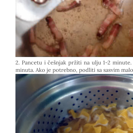
2. Pancetu i češnjak pržiti na ulju 1-2 minute.
minuta. Ako je potrebno, podliti sa sasvim mal