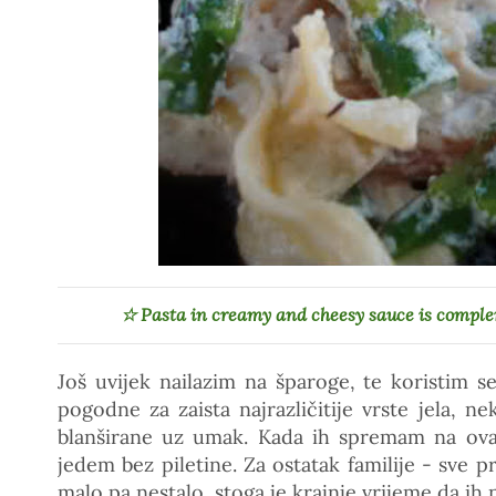
☆
Pasta in creamy and cheesy sauce is compl
Još uvijek nailazim na šparoge, te koristim 
pogodne za zaista najrazličitije vrste jela, n
blanširane uz umak. Kada ih spremam na ova
jedem bez piletine. Za ostatak familije - sve p
malo pa nestalo, stoga je krajnje vrijeme da ih