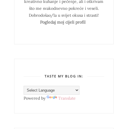
kreativno kuhanje i pečenje, ali i otkrivam
što me svakodnevno pokreće i veseli.
Dobrodošao/la u svijet okusa i strasti!
Pogledaj moj cijeli profil
TASTE MY BLOG IN:
Powered by
Translate