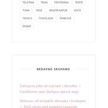
TELETINA
TIKVA
TJESTENINA
TORTE
TUNA
VEGE
VEGETA NATUR
VOĆE
TIKVICE
ČOKOLADA
ŠPAROGE
ŠPINAT
NEDAVNO SKUHANO
Začinjena juha od cvjetače i slanutka ☆
Cauliflower and chickpea spiced soup
Složenac od svinjskih odrezaka i krumpira
☆ Pork chops and potatoes casserole