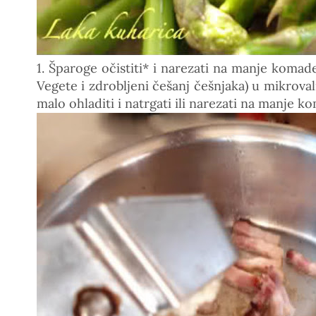
1. Šparoge očistiti* i narezati na manje komade
Vegete i zdrobljeni češanj češnjaka) u mikroval
malo ohladiti i natrgati ili narezati na manje ko