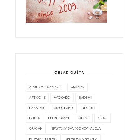
OBLAK GUŠTA
AJME KOLIKO NAS JE
ANANAS
ARTIČOKE
AVOKADO
BADEMI
BAKALAR
BRZO I LAKO
DESERTI
DIJETA
FBI RUKAVICE
GLJIVE
GRAH
GRAŠAK
HRVATSKA SVAKODNEVNA JELA
HRVATSKI KOLAČI
JEDNOSTAVNA JELA