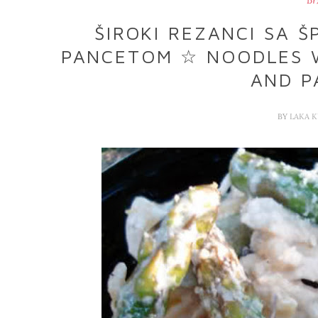
Br
ŠIROKI REZANCI SA Š
PANCETOM ☆ NOODLES W
AND P
BY
LAKA 