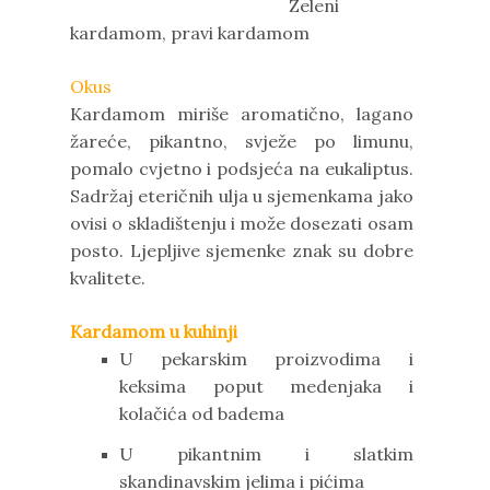
Zeleni
kardamom, pravi kardamom
Okus
Kardamom miriše aromatično, lagano
žareće, pikantno, svježe po limunu,
pomalo cvjetno i podsjeća na eukaliptus.
Sadržaj eteričnih ulja u sjemenkama jako
ovisi o skladištenju i može dosezati osam
posto. Ljepljive sjemenke znak su dobre
kvalitete.
Kardamom u kuhinji
U pekarskim proizvodima i
keksima poput medenjaka i
kolačića od badema
U pikantnim i slatkim
skandinavskim jelima i pićima