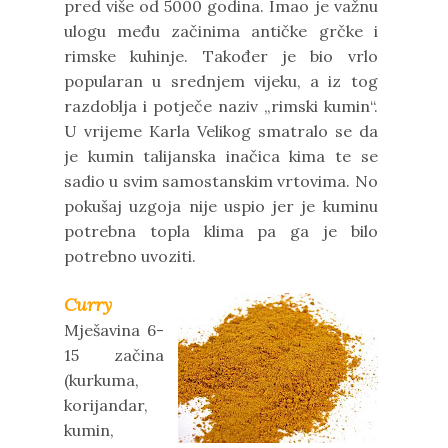
pred više od 5000 godina. Imao je važnu
ulogu među začinima antičke grčke i
rimske kuhinje. Također je bio vrlo
popularan u srednjem vijeku, a iz tog
razdoblja i potječe naziv „rimski kumin“.
U vrijeme Karla Velikog smatralo se da
je kumin talijanska inačica kima te se
sadio u svim samostanskim vrtovima. No
pokušaj uzgoja nije uspio jer je kuminu
potrebna topla klima pa ga je bilo
potrebno uvoziti.
Curry
Mješavina 6-
15 začina
(kurkuma,
korijandar,
kumin,