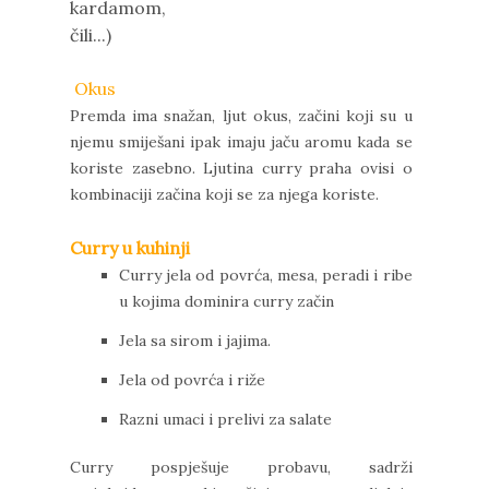
kardamom,
čili...)
Okus
Premda ima snažan, ljut okus, začini koji su u
njemu smiješani ipak imaju jaču aromu kada se
koriste zasebno. Ljutina curry praha ovisi o
kombinaciji začina koji se za njega koriste.
Curry u kuhinji
Curry jela od povrća, mesa, peradi i ribe
u kojima dominira curry začin
Jela sa sirom i jajima.
Jela od povrća i riže
Razni umaci i prelivi za salate
Curry pospješuje probavu, sadrži