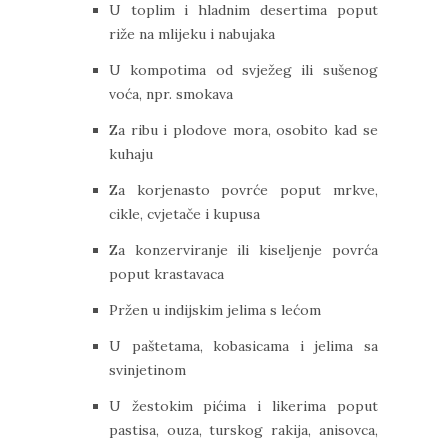
U toplim i hladnim desertima poput
riže na mlijeku i nabujaka
U kompotima od svježeg ili sušenog
voća, npr. smokava
Za ribu i plodove mora, osobito kad se
kuhaju
Za korjenasto povrće poput mrkve,
cikle, cvjetače i kupusa
Za konzerviranje ili kiseljenje povrća
poput krastavaca
Pržen u indijskim jelima s lećom
U paštetama, kobasicama i jelima sa
svinjetinom
U žestokim pićima i likerima poput
pastisa, ouza, turskog rakija, anisovca,