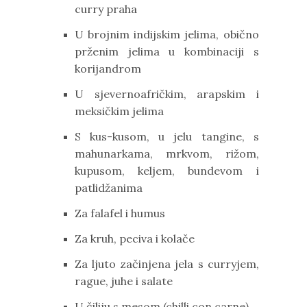
curry praha
U brojnim indijskim jelima, obično
prženim jelima u kombinaciji s
korijandrom
U sjevernoafričkim, arapskim i
meksičkim jelima
S kus-kusom, u jelu tangine, s
mahunarkama, mrkvom, rižom,
kupusom, keljem, bundevom i
patlidžanima
Za falafel i humus
Za kruh, peciva i kolače
Za ljuto začinjena jela s curryjem,
rague, juhe i salate
U čiliju s mesom (chilli con carne)