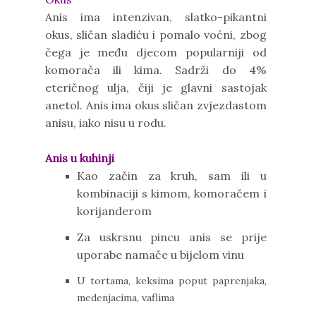
Anis ima intenzivan, slatko-pikantni
okus, sličan sladiću i pomalo voćni, zbog
čega je među djecom popularniji od
komorača ili kima. Sadrži do 4%
eteričnog ulja, čiji je glavni sastojak
anetol. Anis ima okus sličan zvjezdastom
anisu, iako nisu u rodu.
Anis u kuhinji
Kao začin za kruh, sam ili u
kombinaciji s kimom, komoračem i
korijanderom
Za uskrsnu pincu anis se prije
uporabe namače u bijelom vinu
U tortama, keksima poput paprenjaka,
medenjacima, vaflima