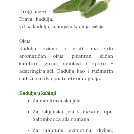
Drugi nazivi
Prava kadulja,
vrtna kadulja, kuhinjska kadulja
, žalfija
Okus
Kadulja ovisno o vrsti ima vrlo
aromatičan okus, pikantan, sličan
kamforu, gorak, smolast i oporo –
adstringirajući. Kadulja kao i ružmarin
sadrži oko dva posto eteričnog ulja.
Kadulja u kuhinji
Za mediteranska jela
Za talijanska jela s mesom, npr.
Saltimbocca alla romana
Za janjetinu, svinjetinu, divljač,