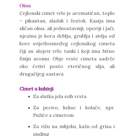
Okus
Cejlonski cimet vrlo je aromatičan, toplo
– pikantan, sladak i žestok. Kasija ima
sličan okus, ali jednostavniji, oporiji i jači,
njezina je kora deblja, grublja i sivlja od
kore svijetlosmeđeg cejlonskog cimeta
čiji su slojevi vrlo tanki i koji ima bitno
finiju aromu. Obje vrste cimeta sadrže
oko četiri posto eteričnog ulja, ali
drugačijeg sastava.
Cimet u kuhinji
Za slatka jela svih vrsta
Za pecivo, kekse i kolače, npr.
Pužiće s cimetom
Za rižu na mlijeku, kažu od grisa i
puding