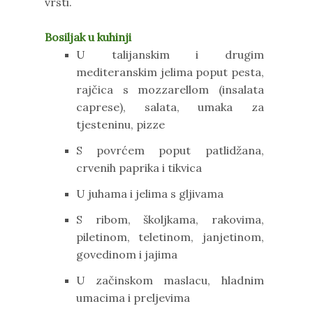
vrsti.
Bosiljak u kuhinji
U talijanskim i drugim
mediteranskim jelima poput pesta,
rajčica s mozzarellom (insalata
caprese), salata, umaka za
tjesteninu, pizze
S povrćem poput patlidžana,
crvenih paprika i tikvica
U juhama i jelima s gljivama
S ribom, školjkama, rakovima,
piletinom, teletinom, janjetinom,
govedinom i jajima
U začinskom maslacu, hladnim
umacima i preljevima