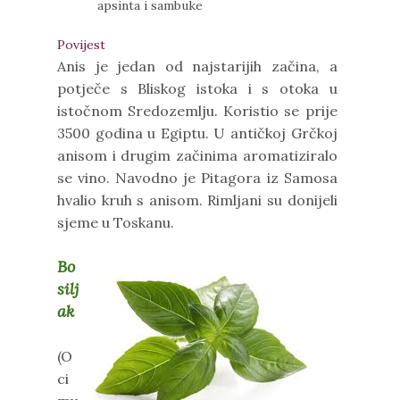
apsinta i sambuke
Povijest
Anis je jedan od najstarijih začina, a
potječe s Bliskog istoka i s otoka u
istočnom Sredozemlju. Koristio se prije
3500 godina u Egiptu. U antičkoj Grčkoj
anisom i drugim začinima aromatiziralo
se vino. Navodno je Pitagora iz Samosa
hvalio kruh s anisom. Rimljani su donijeli
sjeme u Toskanu.
Bo
silj
ak
(O
ci