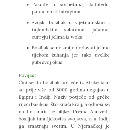
Također u sorbetima, sladoledu,
panna cotti i sirupima
Azijski bosiljak u vijetnamskim i
tajlandskim salatama, juhama,
curryju i jelima iz woka
Bosiljak se ne smije dodavati jelima
tijekom kuhanja jer tako uvelike
gubi svoj okus.
Povijest
Čini se da bosiljak potječe iz Afrike iako
se prije više od 3000 godina uzgajao u
Egiptu i Indiji. Naziv potječe od grčke
riječi basileus, što znači kralj, a odnosi se
na fini miris te biljke. Prema Ajurvedi,
bosiljak ima ljekovita svojstva, a u Indiji
ga smatraju svetim. U Njemačkoj je