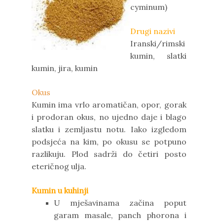
cyminum)
Drugi nazivi
Iranski/rimski
kumin, slatki
kumin, jira, kumin
Okus
Kumin ima vrlo aromatičan, opor, gorak
i prodoran okus, no ujedno daje i blago
slatku i zemljastu notu. Iako izgledom
podsjeća na kim, po okusu se potpuno
razlikuju. Plod sadrži do četiri posto
eteričnog ulja.
Kumin u kuhinji
U mješavinama začina poput
garam masale, panch phorona i