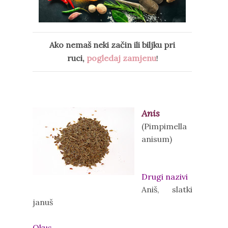
Ako nemaš neki začin ili biljku pri
ruci,
pogledaj zamjenu
!
Anis
(Pimpimella
anisum)
Drugi nazivi
Aniš, slatki
januš
Okus