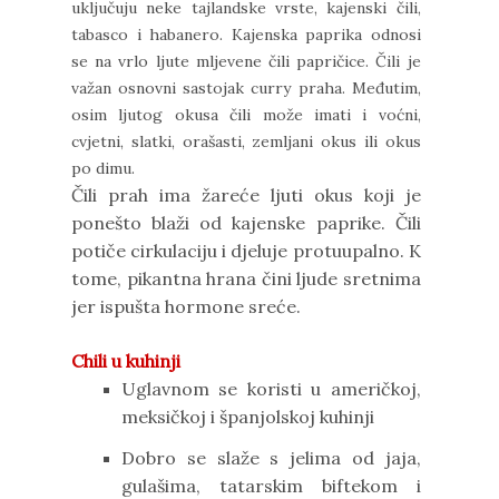
uključuju neke tajlandske vrste, kajenski čili,
tabasco i habanero. Kajenska paprika odnosi
se na vrlo ljute mljevene čili papričice. Čili je
važan osnovni sastojak curry praha. Međutim,
osim ljutog okusa čili može imati i voćni,
cvjetni, slatki, orašasti, zemljani okus ili okus
po dimu.
Čili prah ima žareće ljuti okus koji je
ponešto blaži od kajenske paprike. Čili
potiče cirkulaciju i djeluje protuupalno. K
tome, pikantna hrana čini ljude sretnima
jer ispušta hormone sreće.
Chili u kuhinji
Uglavnom se koristi u američkoj,
meksičkoj i španjolskoj kuhinji
Dobro se slaže s jelima od jaja,
gulašima, tatarskim biftekom i