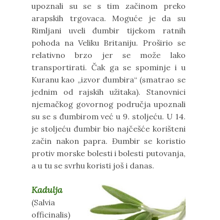
upoznali su se s tim začinom preko
arapskih trgovaca. Moguće je da su
Rimljani uveli đumbir tijekom ratnih
pohoda na Veliku Britaniju. Proširio se
relativno brzo jer se može lako
transportirati. Čak ga se spominje i u
Kuranu kao „izvor đumbira“ (smatrao se
jednim od rajskih užitaka). Stanovnici
njemačkog govornog područja upoznali
su se s đumbirom već u 9. stoljeću. U 14.
je stoljeću đumbir bio najčešće korišteni
začin nakon papra. Đumbir se koristio
protiv morske bolesti i bolesti putovanja,
a u tu se svrhu koristi još i danas.
Kadulja
(Salvia
officinalis)