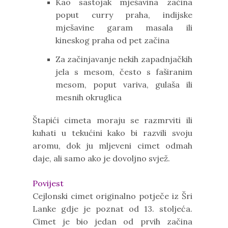
Kao sastojak mješavina začina
poput curry praha, indijske
mješavine garam masala ili
kineskog praha od pet začina
Za začinjavanje nekih zapadnjačkih
jela s mesom, često s faširanim
mesom, poput variva, gulaša ili
mesnih okruglica
Štapići cimeta moraju se razmrviti ili
kuhati u tekućini kako bi razvili svoju
aromu, dok ju mljeveni cimet odmah
daje, ali samo ako je dovoljno svjež.
Povijest
Cejlonski cimet originalno potječe iz Šri
Lanke gdje je poznat od 13. stoljeća.
Cimet je bio jedan od prvih začina