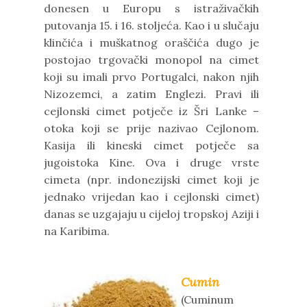
donesen u Europu s istraživačkih
putovanja 15. i 16. stoljeća. Kao i u slučaju
klinčića i muškatnog oraščića dugo je
postojao trgovački monopol na cimet
koji su imali prvo Portugalci, nakon njih
Nizozemci, a zatim Englezi. Pravi ili
cejlonski cimet potječe iz Šri Lanke –
otoka koji se prije nazivao Cejlonom.
Kasija ili kineski cimet potječe sa
jugoistoka Kine. Ova i druge vrste
cimeta (npr. indonezijski cimet koji je
jednako vrijedan kao i cejlonski cimet)
danas se uzgajaju u cijeloj tropskoj Aziji i
na Karibima.
Cumin
(Cuminum