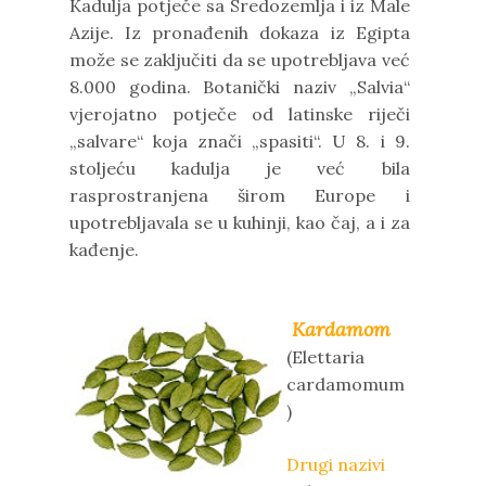
Kadulja potječe sa Sredozemlja i iz Male
Azije. Iz pronađenih dokaza iz Egipta
može se zaključiti da se upotrebljava već
8.000 godina. Botanički naziv „Salvia“
vjerojatno potječe od latinske riječi
„salvare“ koja znači „spasiti“. U 8. i 9.
stoljeću kadulja je već bila
rasprostranjena širom Europe i
upotrebljavala se u kuhinji, kao čaj, a i za
kađenje.
Kardamom
(Elettaria
cardamomum
)
Drugi nazivi