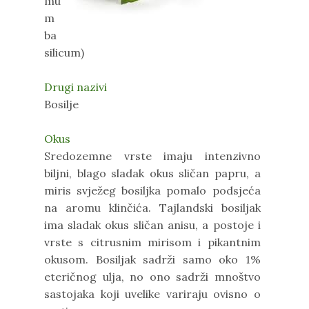
mu
m
ba
silicum)
Drugi nazivi
Bosilje
Okus
Sredozemne vrste imaju intenzivno
biljni, blago sladak okus sličan papru, a
miris svježeg bosiljka pomalo podsjeća
na aromu klinčića. Tajlandski bosiljak
ima sladak okus sličan anisu, a postoje i
vrste s citrusnim mirisom i pikantnim
okusom. Bosiljak sadrži samo oko 1%
eteričnog ulja, no ono sadrži mnoštvo
sastojaka koji uvelike variraju ovisno o