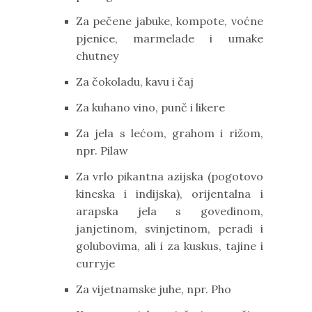
Za pečene jabuke, kompote, voćne
pjenice, marmelade i umake
chutney
Za čokoladu, kavu i čaj
Za kuhano vino, punč i likere
Za jela s lećom, grahom i rižom,
npr. Pilaw
Za vrlo pikantna azijska (pogotovo
kineska i indijska), orijentalna i
arapska jela s govedinom,
janjetinom, svinjetinom, peradi i
golubovima, ali i za kuskus, tajine i
curryje
Za vijetnamske juhe, npr. Pho