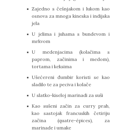
Zajedno s češnjakom i lukom kao
osnova za mnoga kineska i indijska
jela
U jelima i juhama s bundevom i
mrkvom
U medenjacima (kolačima s
paprom, začinima i medom),
tortama i keksima
Ušećereni đumbir koristi se kao
sladilo te za peciva i kolače
U slatko-kiseloj marinadi za suši
Kao sušeni začin za curry prah,
kao sastojak francuskih četiriju
začina (quatre-épices), za
marinade i umake