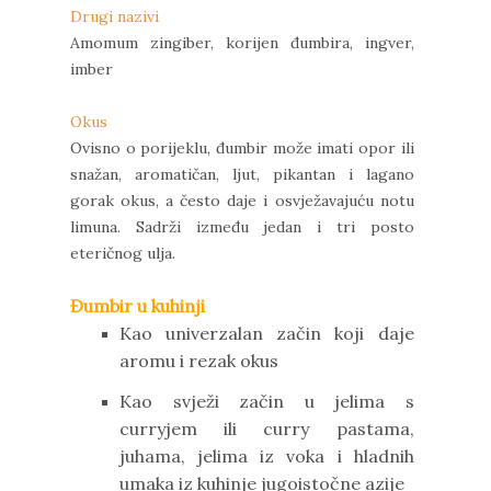
Drugi nazivi
Amomum zingiber, korijen đumbira, ingver,
imber
Okus
Ovisno o porijeklu, đumbir može imati opor ili
snažan, aromatičan, ljut, pikantan i lagano
gorak okus, a često daje i osvježavajuću notu
limuna. Sadrži između jedan i tri posto
eteričnog ulja.
Đumbir u kuhinji
Kao univerzalan začin koji daje
aromu i rezak okus
Kao svježi začin u jelima s
curryjem ili curry pastama,
juhama, jelima iz voka i hladnih
umaka iz kuhinje jugoistočne azije