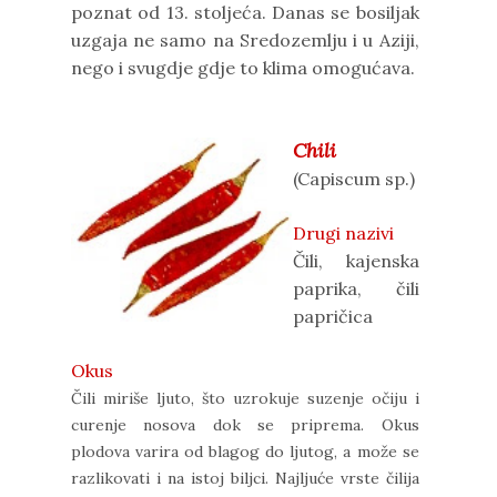
poznat od 13. stoljeća. Danas se bosiljak
uzgaja ne samo na Sredozemlju i u Aziji,
nego i svugdje gdje to klima omogućava.
Chili
(Capiscum sp.)
Drugi nazivi
Čili, kajenska
paprika, čili
papričica
Okus
Čili miriše ljuto, što uzrokuje suzenje očiju i
curenje nosova dok se priprema. Okus
plodova varira od blagog do ljutog, a može se
razlikovati i na istoj biljci. Najljuće vrste čilija