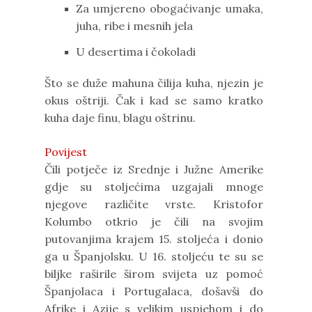
Za umjereno obogaćivanje umaka,
juha, ribe i mesnih jela
U desertima i čokoladi
Što se duže mahuna čilija kuha, njezin je
okus oštriji. Čak i kad se samo kratko
kuha daje finu, blagu oštrinu.
Povijest
Čili potječe iz Srednje i Južne Amerike
gdje su stoljećima uzgajali mnoge
njegove različite vrste. Kristofor
Kolumbo otkrio je čili na svojim
putovanjima krajem 15. stoljeća i donio
ga u Španjolsku. U 16. stoljeću te su se
biljke raširile širom svijeta uz pomoć
Španjolaca i Portugalaca, došavši do
Afrike i Azije s velikim uspjehom i do