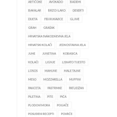
ARTIČOKE
AVOKADO
BADEMI
BAKALAR
BRZO I LAKO
DESERTI
DIJETA
FBI RUKAVICE
GLJIVE
GRAH
GRAŠAK
HRVATSKA SVAKODNEVNA JELA
HRVATSKI KOLAČI
JEDNOSTAVNA JELA
JUHE
JUNETINA
KOBASICA
KOLAČI
LIGNJE
LISNATO TIJESTO
LOSOS
MAHUNE
MALE TAJNE
MESO
MOZZARELLA
MUFFINI
PANCETA
PASTRMKE
PATLIDŽAN
PILETINA
PITE
PIĆA
PLODOVI MORA
POGAČE
POSUĐENI RECEPTI
POVRĆE