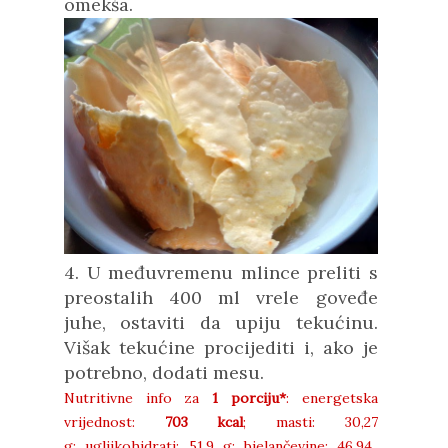
omekša.
4. U međuvremenu mlince preliti s
preostalih 400 ml vrele goveđe
juhe, ostaviti da upiju tekućinu.
Višak tekućine procijediti i, ako je
potrebno, dodati mesu.
Nutritivne info za
1 porciju*
: energetska
vrijednost:
703 kcal
;
masti: 30,27
g;
ugljikohidrati:
51,9 g;
bjelančevine: 46,94