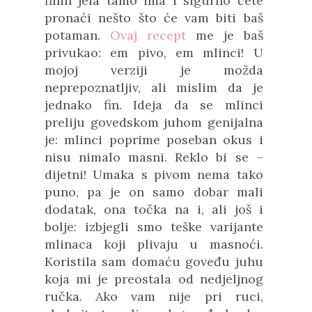
finih jela tamo ima i sigurno ćete
pronaći nešto što će vam biti baš
potaman.
Ovaj recept
me je baš
privukao: em pivo, em mlinci! U
mojoj verziji je možda
neprepoznatljiv, ali mislim da je
jednako fin. Ideja da se mlinci
preliju govedskom juhom genijalna
je: mlinci poprime poseban okus i
nisu nimalo masni. Reklo bi se –
dijetni! Umaka s pivom nema tako
puno, pa je on samo dobar mali
dodatak, ona točka na i, ali još i
bolje: izbjegli smo teške varijante
mlinaca koji plivaju u masnoći.
Koristila sam domaću goveđu juhu
koja mi je preostala od nedjeljnog
ručka. Ako vam nije pri ruci,