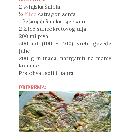
2 svinjska šnicla
½
žlice
estragon senfa
1 češanj češnjaka, sjeckani
2 žlice suncokretovog ulja
200 ml piva
500 ml (100 + 400) vrele goveđe
juhe
200 g mlinaca, natrganih na manje
komade
Prstohvat soli i papra
PRIPREMA: