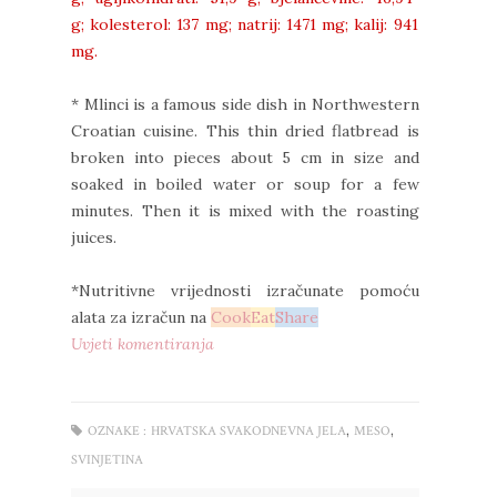
g;
kolesterol:
137 mg;
natrij:
1471 mg;
kalij:
941
mg.
* Mlinci is a famous side dish in Northwestern
Croatian cuisine. This thin dried flatbread is
broken into pieces about 5 cm in size and
soaked in boiled water or soup for a few
minutes. Then it is mixed with the roasting
juices.
*Nutritivne vrijednosti izračunate pomoću
alata za izračun na
Cook
Eat
Share
Uvjeti komentiranja
,
,
OZNAKE :
HRVATSKA SVAKODNEVNA JELA
MESO
SVINJETINA