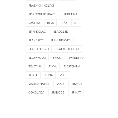
PRAZNIČNI KOLAČI
PRIRODNI PRIPRAVCI
PURETINA
RAŠTIKA
RIBA
RIŽA
SIR
SITNI KOLAČI
SLADOLED
SLANE PITE
SLANI BISKVITI
SLANO PECIVO
SLATKI ZALOGAJI
SLOW FOOD
SMUĐ
SVINJETINA
TELETINA
TIKVA
TJESTENINA
TORTE
TUNA
VEGE
VEGETA NATUR
VOĆE
TIKVICE
ČOKOLADA
ŠPAROGE
ŠPINAT