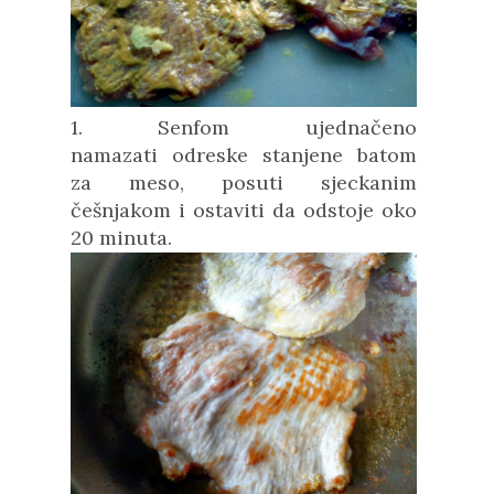
1. Senfom ujednačeno
namazati
odreske stanjene batom
za meso
, posuti sjeckanim
češnjakom i ostaviti da odstoje oko
20 minuta.