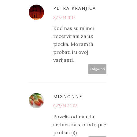
PETRA KRANJICA
8/7/14 11:17
Kod nas su mlinci
rezervirani za uz
piceka. Moram ih
probati i u ovoj
varijanti.
Odgovori
MIGNONNE
9/7/14 22:03
Pozelis odmah da
sednes za sto i sto pre
probas.:)))