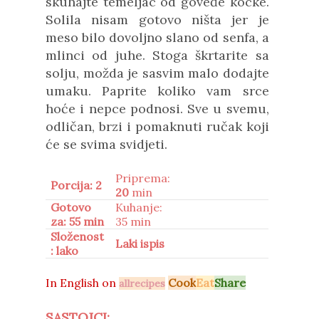
skuhajte temeljac od goveđe kocke.
Solila nisam gotovo ništa jer je
meso bilo dovoljno slano od senfa, a
mlinci od juhe. Stoga škrtarite sa
solju, možda je sasvim malo dodajte
umaku. Paprite koliko vam srce
hoće i nepce podnosi. Sve u svemu,
odličan, brzi i pomaknuti ručak koji
će se svima svidjeti.
Priprema:
Porcija: 2
20
min
Gotovo
Kuhanje:
za: 55 min
35 min
Složenost
Laki ispis
: lako
In
English on
Cook
Eat
Share
allrecipes
SASTOJCI: