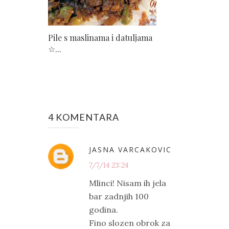
Pile s maslinama i datuljama
☆...
4 KOMENTARA
JASNA VARCAKOVIC
7/7/14 23:24
Mlinci! Nisam ih jela
bar zadnjih 100
godina.
Fino slozen obrok za