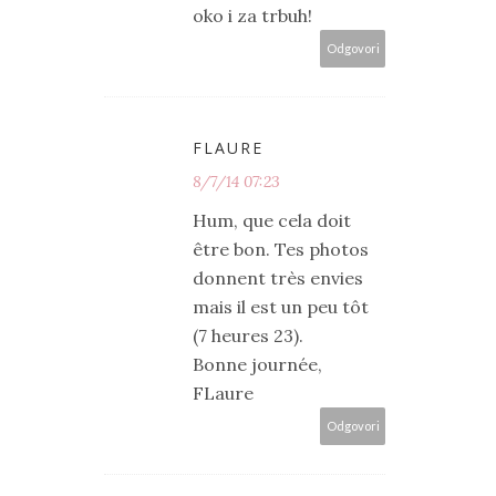
oko i za trbuh!
Odgovori
FLAURE
8/7/14 07:23
Hum, que cela doit
être bon. Tes photos
donnent très envies
mais il est un peu tôt
(7 heures 23).
Bonne journée,
FLaure
Odgovori