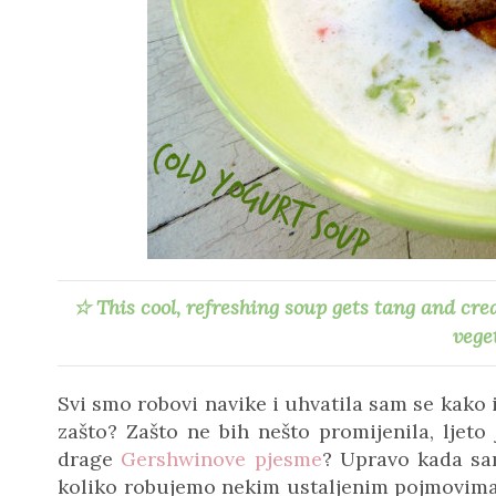
☆ This cool, refreshing soup gets tang and cr
vege
Svi smo robovi navike i uhvatila sam se kako 
zašto? Zašto ne bih nešto promijenila, ljeto
drage
Gershwinove pjesme
? Upravo kada sam
koliko robujemo nekim ustaljenim pojmovima 