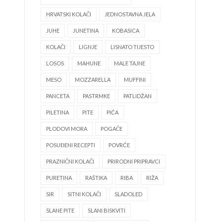
HRVATSKI KOLAČI
JEDNOSTAVNA JELA
JUHE
JUNETINA
KOBASICA
KOLAČI
LIGNJE
LISNATO TIJESTO
LOSOS
MAHUNE
MALE TAJNE
MESO
MOZZARELLA
MUFFINI
PANCETA
PASTRMKE
PATLIDŽAN
PILETINA
PITE
PIĆA
PLODOVI MORA
POGAČE
POSUĐENI RECEPTI
POVRĆE
PRAZNIČNI KOLAČI
PRIRODNI PRIPRAVCI
PURETINA
RAŠTIKA
RIBA
RIŽA
SIR
SITNI KOLAČI
SLADOLED
SLANE PITE
SLANI BISKVITI