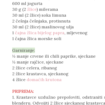
600 ml jogurta
30 g (2
žlice
) milerama
30 ml (2 žlice) soka limuna
2 češnja češnjaka, protisnuta
30 ml (2 žlice) maslinovog ulja
1
čajna žlica
bijelog papra
, mljevenog
1 čajna žlica morske soli
Garniranje:
½ manje crvene ili chili paprike, sjeckane
½ manje rajčice, sjeckane
2 žlice celera, ribanog
2 žlice krastavca, sjeckanog
4 žlice
domaćih krutona
PRIPREMA:
1. Krastavce uzdužno prepoloviti, odstraniti
blenderu. Odvojiti 2 žlice sjeckanog krastavca