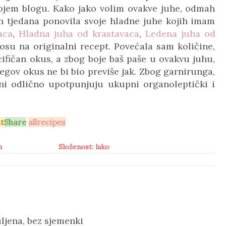
jem blogu. Kako jako volim ovakve juhe, odmah
ćih tjedana ponovila svoje hladne juhe kojih imam
aca
,
Hladna juha od krastavaca
,
Ledena juha od
osu na originalni recept. Povećala sam količine,
ifičan okus, a zbog boje baš paše u ovakvu juhu,
jegov okus ne bi bio previše jak. Zbog garnirunga,
oni odlično upotpunjuju ukupni organoleptički i
t
Share
allrecipes
n
Složenost: lako
uljena, bez sjemenki