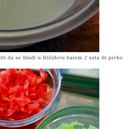
ti da se hladi u frižideru barem 2 sata ili preko