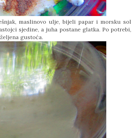
ešnjak, maslinovo ulje, bijeli papar i morsku sol
astojci sjedine, a juha postane glatka. Po potrebi,
 željena gustoća.