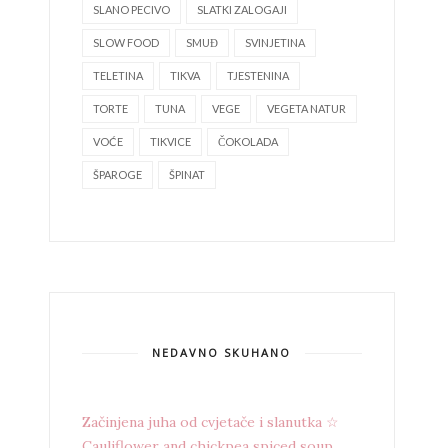
SLANO PECIVO
SLATKI ZALOGAJI
SLOW FOOD
SMUĐ
SVINJETINA
TELETINA
TIKVA
TJESTENINA
TORTE
TUNA
VEGE
VEGETA NATUR
VOĆE
TIKVICE
ČOKOLADA
ŠPAROGE
ŠPINAT
NEDAVNO SKUHANO
Začinjena juha od cvjetače i slanutka ☆
Cauliflower and chickpea spiced soup