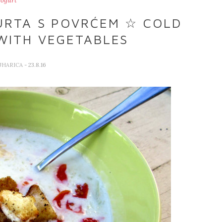
Jogurt
URTA S POVRĆEM ☆ COLD
WITH VEGETABLES
UHARICA
- 23.8.16