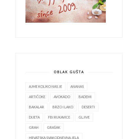
OBLAK GUŠTA
AJME KOLIKO NAS JE
ANANAS
ARTIČOKE
AVOKADO
BADEMI
BAKALAR
BRZO I LAKO
DESERTI
DIJETA
FBI RUKAVICE
GLJIVE
GRAH
GRAŠAK
HRVATSKA SVAKODNEVNA JELA