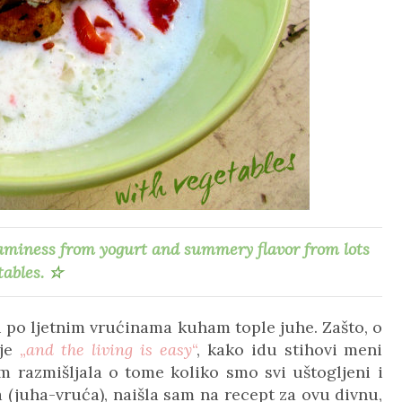
eaminess from yogurt and summery flavor from lots
tables.
☆
i po ljetnim vrućinama kuham tople juhe. Zašto, o
 je
„
and the living is easy
“
, kako idu stihovi meni
 razmišljala o tome koliko smo svi uštogljeni i
(juha-vruća), naišla sam na recept za ovu divnu,