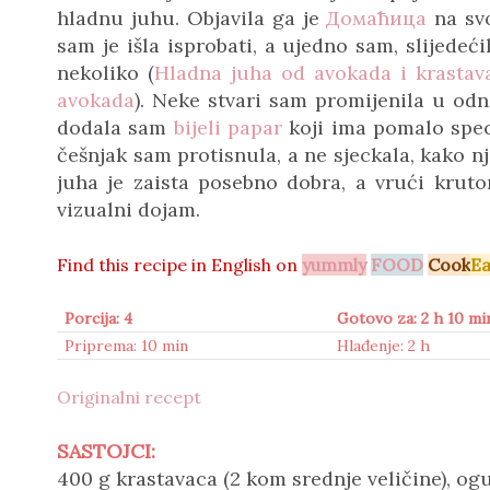
hladnu juhu. Objavila ga je
Домаћица
na svo
sam je išla isprobati, a ujedno sam, slijede
nekoliko (
Hladna juha od avokada i krastav
avokada
). Neke stvari sam promijenila u odn
dodala sam
bijeli papar
koji ima pomalo spec
češnjak sam protisnula, a ne sjeckala, kako n
juha je zaista posebno dobra, a vrući krut
vizualni dojam.
Find this recipe in
English on
yummly
FOOD
Cook
Ea
Porcija: 4
Gotovo za: 2 h 10 mi
Priprema: 10 min
Hlađenje: 2 h
Originalni recept
SASTOJCI:
400 g krastavaca (2 kom srednje veličine), og