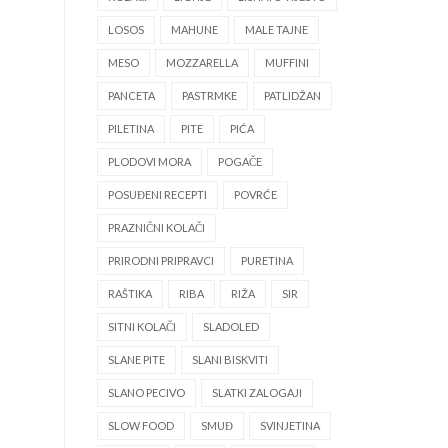
LOSOS
MAHUNE
MALE TAJNE
MESO
MOZZARELLA
MUFFINI
PANCETA
PASTRMKE
PATLIDŽAN
PILETINA
PITE
PIĆA
PLODOVI MORA
POGAČE
POSUĐENI RECEPTI
POVRĆE
PRAZNIČNI KOLAČI
PRIRODNI PRIPRAVCI
PURETINA
RAŠTIKA
RIBA
RIŽA
SIR
SITNI KOLAČI
SLADOLED
SLANE PITE
SLANI BISKVITI
SLANO PECIVO
SLATKI ZALOGAJI
SLOW FOOD
SMUĐ
SVINJETINA