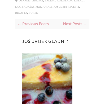
,
,
,
,
OZNAKE :
ANANAS
BADEMI
ČOKOLADA
KOLAČI
,
,
,
,
LAKI SADRŽAJ
MAK
ORASI
POSUĐENI RECEPTI
,
RICOTTA
TORTE
← Previous Posts
Next Posts →
JOŠ UVIJEK GLADNI?