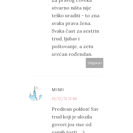
Za pravog čoveka
stvarno ništa nije
teško uraditi - to zna
svaka prava žena.
Svaka čast za sestrin
trud, ljubav i
poštovanje, a zetu
srećan rođendan.
Odgovori
MIMI
19/12/11 11:48
Predivan poklon! Sav
trud koji je ulozila
govori jos vise od
samih torti... :)