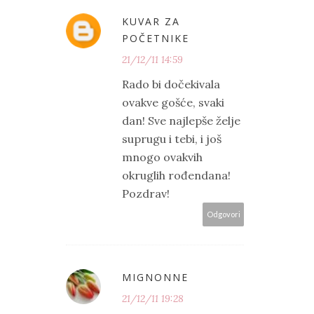
KUVAR ZA
POČETNIKE
21/12/11 14:59
Rado bi dočekivala
ovakve gošće, svaki
dan! Sve najlepše želje
suprugu i tebi, i još
mnogo ovakvih
okruglih rođendana!
Pozdrav!
Odgovori
MIGNONNE
21/12/11 19:28