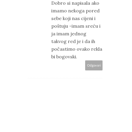
Dobro si napisala ako
imamo nekoga pored
sebe koji nas cijeni i
poštuju -imam sreću i
ja imam jednog
takvog red je i da ih
počastimo ovako rekla
bi bogovski.
Odgovori