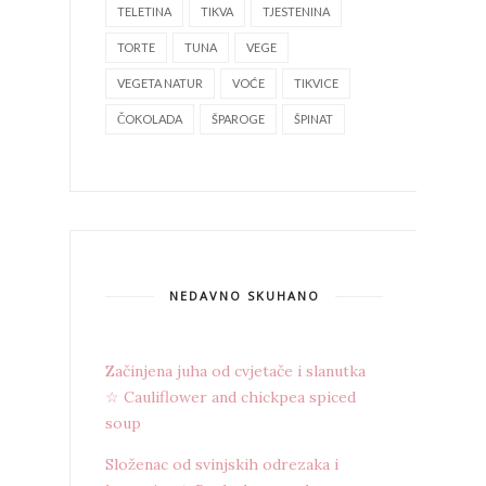
TELETINA
TIKVA
TJESTENINA
TORTE
TUNA
VEGE
VEGETA NATUR
VOĆE
TIKVICE
ČOKOLADA
ŠPAROGE
ŠPINAT
NEDAVNO SKUHANO
Začinjena juha od cvjetače i slanutka
☆ Cauliflower and chickpea spiced
soup
Složenac od svinjskih odrezaka i