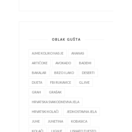
OBLAK GUŠTA
AJME KOLIKO NAS JE
ANANAS
ARTIČOKE
AVOKADO
BADEMI
BAKALAR
BRZO I LAKO
DESERTI
DIJETA
FBI RUKAVICE
GLJIVE
GRAH
GRAŠAK
HRVATSKA SVAKODNEVNA JELA
HRVATSKI KOLAČI
JEDNOSTAVNA JELA
JUHE
JUNETINA
KOBASICA
KOLAČI
LIGNJE
LISNATO TIJESTO