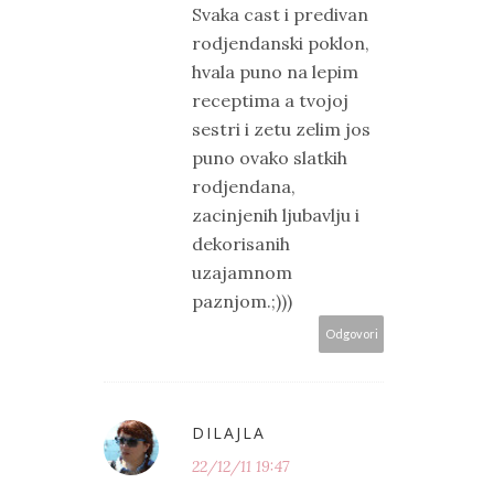
Svaka cast i predivan
rodjendanski poklon,
hvala puno na lepim
receptima a tvojoj
sestri i zetu zelim jos
puno ovako slatkih
rodjendana,
zacinjenih ljubavlju i
dekorisanih
uzajamnom
paznjom.;)))
Odgovori
DILAJLA
22/12/11 19:47