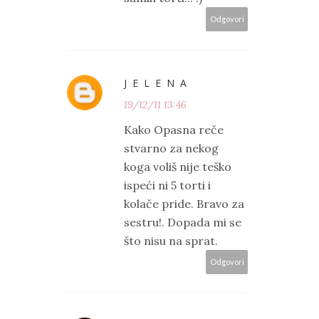
Odgovori
J E L E N A
19/12/11 13:46
Kako Opasna reče
stvarno za nekog
koga voliš nije teško
ispeći ni 5 torti i
kolače pride. Bravo za
sestru!. Dopada mi se
što nisu na sprat.
Odgovori