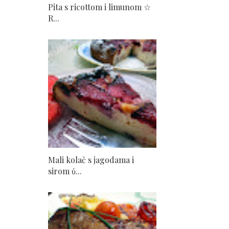
Pita s ricottom i limunom ☆
R...
Mali kolač s jagodama i
sirom ύ...