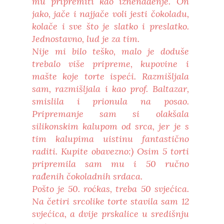
mu pripremiti kao iznenađenje. On
jako, jače i najjače voli jesti čokoladu,
kolače i sve što je slatko i preslatko.
Jednostavno, lud je za tim.
Nije mi bilo teško, malo je doduše
trebalo više pripreme, kupovine i
mašte koje torte ispeći. Razmišljala
sam, razmišljala i kao prof. Baltazar,
smislila i prionula na posao.
Pripremanje sam si olakšala
silikonskim kalupom od srca, jer je s
tim kalupima uistinu fantastično
raditi. Kupite obavezno:) Osim 5 torti
pripremila sam mu i 50 ručno
rađenih čokoladnih srdaca.
Pošto je 50. roćkas, treba 50 svjećica.
Na četiri srcolike torte stavila sam 12
svjećica, a dvije prskalice u središnju