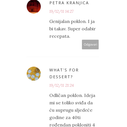
PETRA KRANJICA
19/12/11 14:27
Genijalan poklon. I ja
bi takav. Super odabir
recepata.
Odgovori
WHAT'S FOR
DESSERT?
19/12/11 21:24
Odličan poklon. Ideja
mi se toliko sviđa da
ću suprugu sljedeće
godine za 40ti
rođendan pokloniti 4