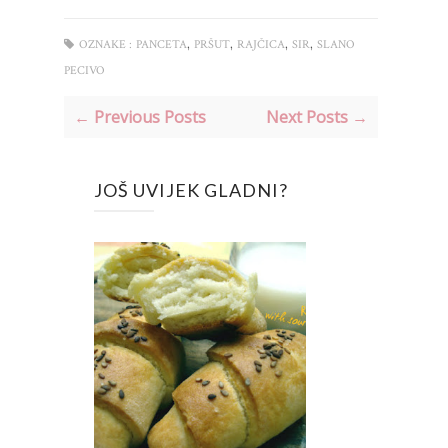
,
,
,
,
OZNAKE :
PANCETA
PRŠUT
RAJČICA
SIR
SLANO
PECIVO
← Previous Posts
Next Posts →
JOŠ UVIJEK GLADNI?