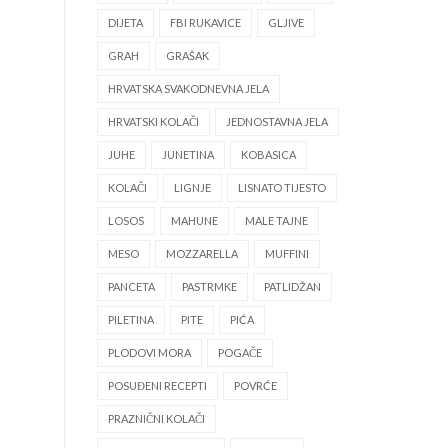
DIJETA
FBI RUKAVICE
GLJIVE
GRAH
GRAŠAK
HRVATSKA SVAKODNEVNA JELA
HRVATSKI KOLAČI
JEDNOSTAVNA JELA
JUHE
JUNETINA
KOBASICA
KOLAČI
LIGNJE
LISNATO TIJESTO
LOSOS
MAHUNE
MALE TAJNE
MESO
MOZZARELLA
MUFFINI
PANCETA
PASTRMKE
PATLIDŽAN
PILETINA
PITE
PIĆA
PLODOVI MORA
POGAČE
POSUĐENI RECEPTI
POVRĆE
PRAZNIČNI KOLAČI