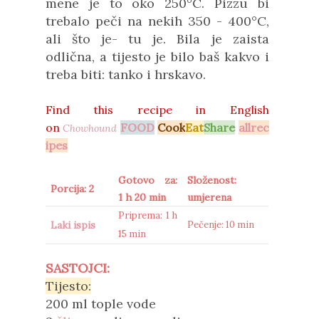
mene je to oko 250°C. Pizzu bi
trebalo peči na nekih 350 - 400°C,
ali što je- tu je. Bila je zaista
odlična, a tijesto je bilo baš kakvo i
treba biti: tanko i hrskavo.
Find this recipe in
English
on
FOOD
Cook
Eat
Share
allrec
Chowhound
ipes
Gotovo za:
Složenost:
Porcija: 2
1 h 20 min
umjerena
Priprema: 1 h
Laki ispis
Pečenje: 10 min
15 min
SASTOJCI:
Tijesto:
200 ml tople vode