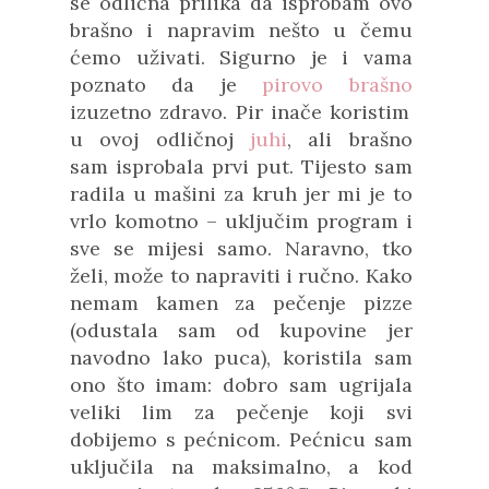
se odlična prilika da isprobam ovo
brašno i napravim nešto u čemu
ćemo uživati. Sigurno je i vama
poznato da je
pirovo brašno
izuzetno zdravo. Pir inače koristim
u ovoj odličnoj
juhi
, ali brašno
sam
isprobala
prvi put. Tijesto sam
radila u mašini za kruh jer mi je to
vrlo komotno – uključim program i
sve se mijesi samo. Naravno, tko
želi, može to napraviti i ručno. Kako
nemam kamen za pečenje pizze
(odustala sam od kupovine jer
navodno lako puca), koristila sam
ono što imam: dobro sam ugrijala
veliki lim za pečenje koji svi
dobijemo s pećnicom. Pećnicu sam
uključila na maksimalno, a kod