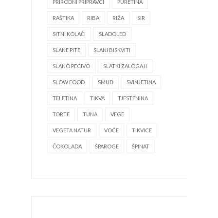
PRIRODNI PRIPRAVCI
PURETINA
RAŠTIKA
RIBA
RIŽA
SIR
SITNI KOLAČI
SLADOLED
SLANE PITE
SLANI BISKVITI
SLANO PECIVO
SLATKI ZALOGAJI
SLOW FOOD
SMUĐ
SVINJETINA
TELETINA
TIKVA
TJESTENINA
TORTE
TUNA
VEGE
VEGETA NATUR
VOĆE
TIKVICE
ČOKOLADA
ŠPAROGE
ŠPINAT