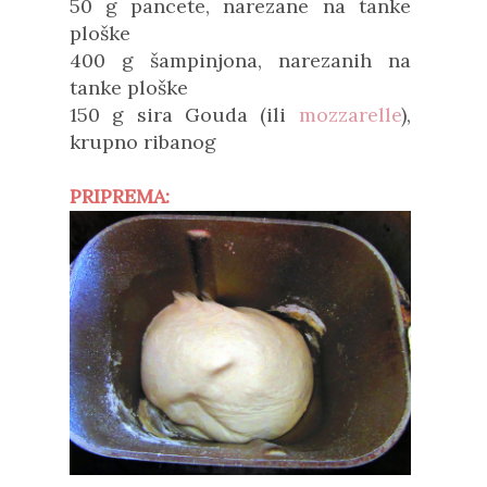
50 g pancete, narezane na tanke
ploške
400 g šampinjona, narezanih na
tanke ploške
150 g sira Gouda (ili
mozzarelle
),
krupno ribanog
PRIPREMA: