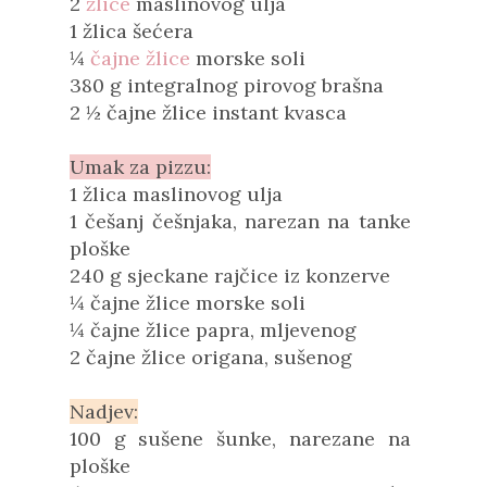
2
žlice
maslinovog ulja
1 žlica šećera
¼
čajne žlice
morske soli
380 g integralnog pirovog brašna
2 ½ čajne žlice instant kvasca
Umak za pizzu:
1 žlica maslinovog ulja
1 češanj češnjaka, narezan na tanke
ploške
240 g sjeckane rajčice iz konzerve
¼ čajne žlice morske soli
¼ čajne žlice papra, mljevenog
2 čajne žlice origana, sušenog
Nadjev:
100 g sušene šunke, narezane na
ploške