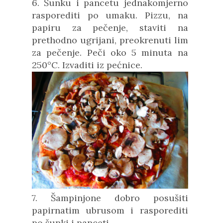
6. Šunku i pancetu jednakomjerno
rasporediti po umaku. Pizzu, na
papiru za pečenje, staviti na
prethodno ugrijani, preokrenuti lim
za pečenje. Peči oko 5 minuta na
250°C. Izvaditi iz pećnice.
7. Šampinjone dobro posušiti
papirnatim ubrusom i rasporediti
po šunki i panceti.