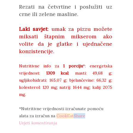
Rezati na četvrtine i poslužiti uz
crne ili zelene masline.
Laki savjet
: umak za pizzu možete
miksati štapnim mikserom ako
volite da je glatke i ujednačene
konzistencije.
Nutritivne info za
1 porciju
*: energetska
vrijednost:
1309 kcal
; masti: 49,68 g;
ugljikohidrati: 165,07 g; bjelančevine: 66,32 g;
kolesterol: 120 mg; natrij: 1644 mg; kalij: 2075
mg.
*Nutritivne vrijednosti izračunate pomoću
alata za izračun na
Cook
Eat
Share
Uvjeti komentiranja