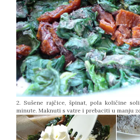
2. Sušene rajčice, špinat, pola količine soli
minute. Maknuti s vatre i prebaciti u manju zd