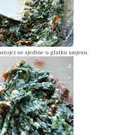
astojci ne sjedine u glatku smjesu.