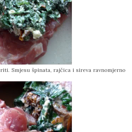
riti.
Smjesu špinata, rajčica i sireva ravnomjerno