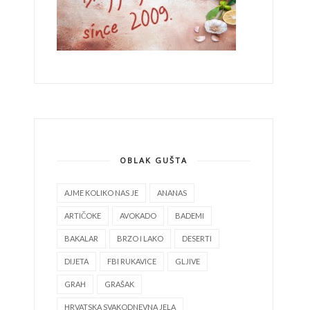
OBLAK GUŠTA
AJME KOLIKO NAS JE
ANANAS
ARTIČOKE
AVOKADO
BADEMI
BAKALAR
BRZO I LAKO
DESERTI
DIJETA
FBI RUKAVICE
GLJIVE
GRAH
GRAŠAK
HRVATSKA SVAKODNEVNA JELA