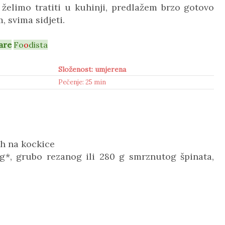
želimo tratiti u kuhinji, predlažem brzo gotovo
, svima sidjeti.
are
Fo
o
dista
Složenost: umjerena
Pečenje: 25 min
ih na kockice
og*, grubo rezanog ili
280 g smrznutog špinata,