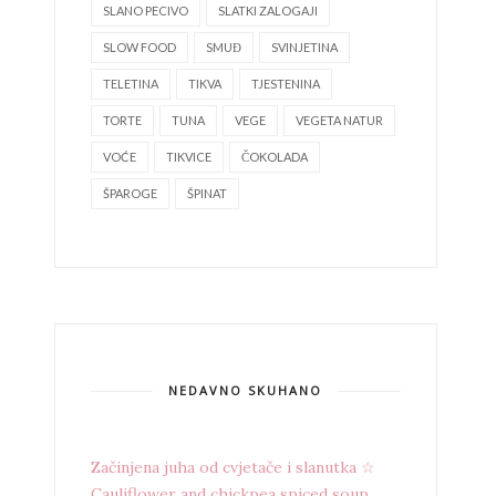
SLANO PECIVO
SLATKI ZALOGAJI
SLOW FOOD
SMUĐ
SVINJETINA
TELETINA
TIKVA
TJESTENINA
TORTE
TUNA
VEGE
VEGETA NATUR
VOĆE
TIKVICE
ČOKOLADA
ŠPAROGE
ŠPINAT
NEDAVNO SKUHANO
Začinjena juha od cvjetače i slanutka ☆
Cauliflower and chickpea spiced soup