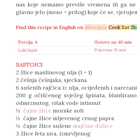
nas koje nemamo previše vremena ili ga ne 
glavno jelo (meso + prilog) koje će se, vjerujem
Find this recipe in
English on
allrecipes
Cook
Eat
Sh
Porcija: 4
Gotovo za: 40 min
Laki ispis
Priprema: 15 min
SASTOJCI
:
2 žlice maslinovog ulja (1 + 1)
2 češnja češnjaka, sjeckana
6 sušenih rajčica iz ulja, ocijeđenih i narezan
200 g očišćenog svježeg špinata, blanširan
odmrznutog, višak vode istisnut
½
čajne žlice
morske soli
½ čajne žlice mljevenog crnog papra
¼ čajne žlice sušene
majčine dušice
3 žlice feta sira, izmrvljenog