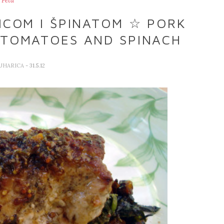
Feta
ICOM I ŠPINATOM ☆ PORK
 TOMATOES AND SPINACH
KUHARICA
- 31.5.12