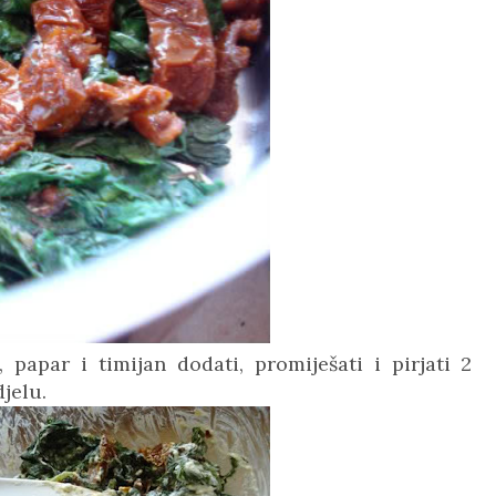
, papar i timijan dodati, promiješati i pirjati 2
jelu.