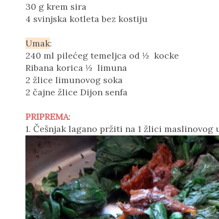
30 g krem sira
4 svinjska kotleta bez kostiju
Umak
:
240 ml pilećeg temeljca od ½ kocke
Ribana korica ½ limuna
2 žlice limunovog soka
2 čajne žlice Dijon senfa
PRIPREMA
:
1. Češnjak lagano pržiti na 1 žlici maslinovog 