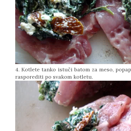
4. Kotlete tanko istuči batom za meso, popap
rasporediti po svakom kotletu.