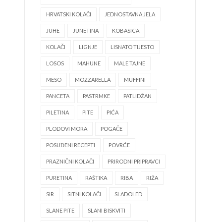
HRVATSKI KOLAČI
JEDNOSTAVNA JELA
JUHE
JUNETINA
KOBASICA
KOLAČI
LIGNJE
LISNATO TIJESTO
LOSOS
MAHUNE
MALE TAJNE
MESO
MOZZARELLA
MUFFINI
PANCETA
PASTRMKE
PATLIDŽAN
PILETINA
PITE
PIĆA
PLODOVI MORA
POGAČE
POSUĐENI RECEPTI
POVRĆE
PRAZNIČNI KOLAČI
PRIRODNI PRIPRAVCI
PURETINA
RAŠTIKA
RIBA
RIŽA
SIR
SITNI KOLAČI
SLADOLED
SLANE PITE
SLANI BISKVITI