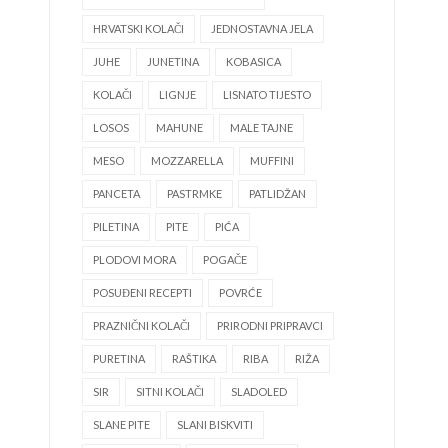
HRVATSKI KOLAČI
JEDNOSTAVNA JELA
JUHE
JUNETINA
KOBASICA
KOLAČI
LIGNJE
LISNATO TIJESTO
LOSOS
MAHUNE
MALE TAJNE
MESO
MOZZARELLA
MUFFINI
PANCETA
PASTRMKE
PATLIDŽAN
PILETINA
PITE
PIĆA
PLODOVI MORA
POGAČE
POSUĐENI RECEPTI
POVRĆE
PRAZNIČNI KOLAČI
PRIRODNI PRIPRAVCI
PURETINA
RAŠTIKA
RIBA
RIŽA
SIR
SITNI KOLAČI
SLADOLED
SLANE PITE
SLANI BISKVITI