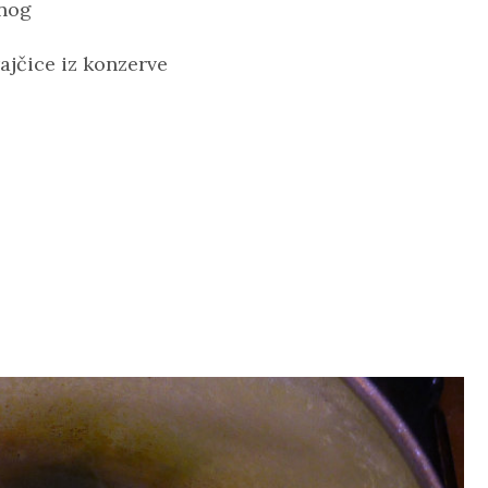
anog
rajčice iz konzerve