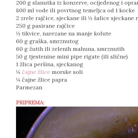
200 g slanutka iz konzerve, ocijeđenog i opr
800 ml vode ili povrtnog temeljca od 1 kocke
2 zrele rajčice, sjeckane ili ½ šalice sjeckane 
250 g pasirane rajčice
½ tikvice, narezane na manje kolute
60 g graška, smrznutog
60 g žutih ili zelenih mahuna, smrznutih
50 g tjestenine mini pipe rigate (ili slične)
1 žlica peršina, sjeckanog
¼
čajne žlice
morske soli
¼ čajne žlice papra
Parmezan
PRIPREMA: