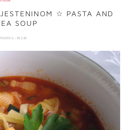
Grašak
TJESTENINOM ☆ PASTA AND
PEA SOUP
UHARICA
- 19.2.10