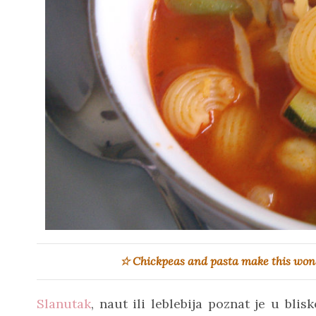
☆
Chickpeas and pasta make this wonde
Slanutak
, naut ili leblebija poznat je u bli