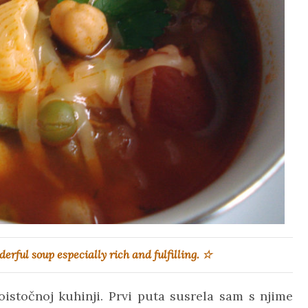
rful soup especially rich and fulfilling.
☆
skoistočnoj kuhinji. Prvi puta susrela sam s njime