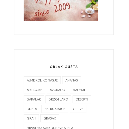
OBLAK GUŠTA
AJME KOLIKO NAS JE
ANANAS
ARTIČOKE
AVOKADO
BADEMI
BAKALAR
BRZO I LAKO
DESERTI
DIJETA
FBI RUKAVICE
GLJIVE
GRAH
GRAŠAK
HRVATSKA SVAKODNEVNA JELA