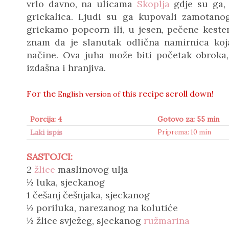
vrlo davno, na ulicama
Skoplja
gdje su ga, 
grickalica. Ljudi su ga kupovali zamotanog
grickamo popcorn ili, u jesen, pečene kesten
znam da je slanutak odlična namirnica koj
načine. Ova juha može biti početak obroka, 
izdašna i hranjiva.
For the
this recipe scroll down!
English version of
Porcija: 4
Gotovo za: 55 min
Laki ispis
Priprema: 10 min
SASTOJCI:
2
žlice
maslinovog ulja
½ luka, sjeckanog
1 češanj češnjaka, sjeckanog
½ poriluka, narezanog na kolutiće
½ žlice svježeg, sjeckanog
ružmarina