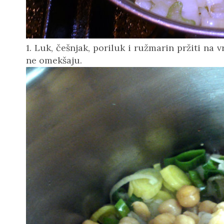
1. Luk, češnjak, poriluk i ružmarin pržiti na 
ne omekšaju.