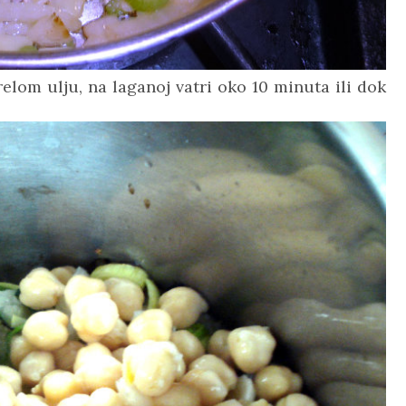
vrelom ulju, na laganoj vatri oko 10 minuta ili dok