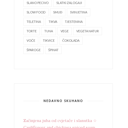
SLANO PECIVO
SLATKI ZALOGAJI
SLOW FOOD
SMUĐ
SVINJETINA
TELETINA
TIKVA
TJESTENINA
TORTE
TUNA
VEGE
VEGETA NATUR
VOĆE
TIKVICE
ČOKOLADA
ŠPAROGE
ŠPINAT
NEDAVNO SKUHANO
Začinjena juha od cvjetače i slanutka ☆
Cauliflower and chickpea spiced soup