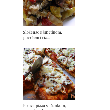
Složenac s junetinom,
povrćem i riž...
Pirova pizza sa šunkom,