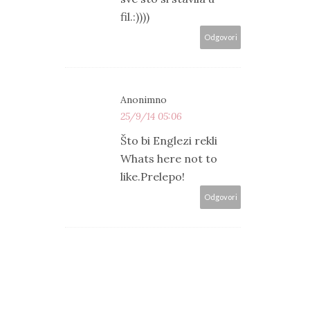
fil.:))))
Odgovori
Anonimno
25/9/14 05:06
Što bi Englezi rekli
Whats here not to
like.Prelepo!
Odgovori