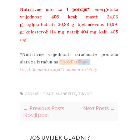
Nutritivne info za
1 porciju*
: energetska
vrijednost:
403 kcal
;
masti: 24,06
g;
ugljikohidrati:
30,88 g;
bjelančevine:
16,99
g;
kolesterol:
114 mg;
natrij:
404 mg;
kalij:
405
mg.
*Nutritivne vrijednosti izračunate pomoću
alata za izračun na
Cook
Eat
Share
Uvjeti komentiranja*Comments Policy
,
,
OZNAKE :
PRŠUT
SLANE PITE
TIKVICE
← Previous Posts
Next Posts →
Noviji post
JOŠ UVIJEK GLADNI?