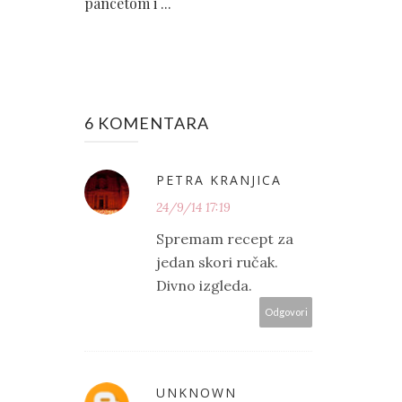
pancetom i ...
6 KOMENTARA
PETRA KRANJICA
24/9/14 17:19
Spremam recept za
jedan skori ručak.
Divno izgleda.
Odgovori
UNKNOWN