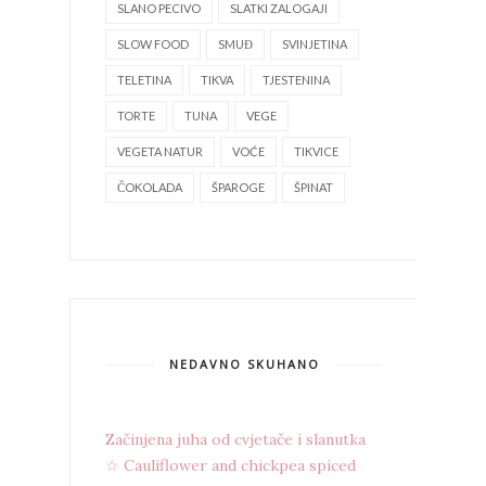
SLANO PECIVO
SLATKI ZALOGAJI
SLOW FOOD
SMUĐ
SVINJETINA
TELETINA
TIKVA
TJESTENINA
TORTE
TUNA
VEGE
VEGETA NATUR
VOĆE
TIKVICE
ČOKOLADA
ŠPAROGE
ŠPINAT
NEDAVNO SKUHANO
Začinjena juha od cvjetače i slanutka
☆ Cauliflower and chickpea spiced