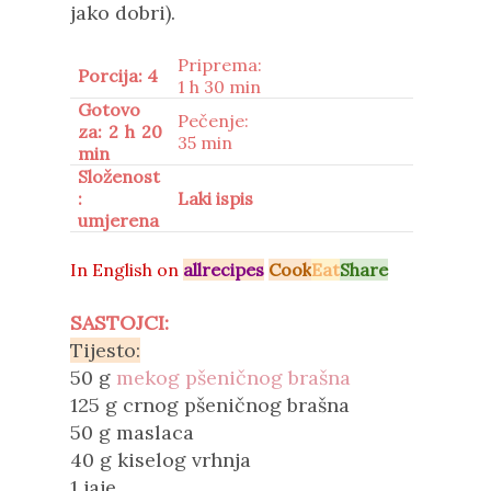
jako dobri).
Priprema:
Porcija: 4
1 h 30 min
Gotovo
Pečenje:
za: 2 h 20
35 min
min
Složenost
:
Laki ispis
umjerena
In
English on
allrecipes
Cook
Eat
Share
SASTOJCI:
Tijesto:
50 g
mekog pšeničnog brašna
125 g crnog pšeničnog brašna
50 g maslaca
40 g kiselog vrhnja
1 jaje