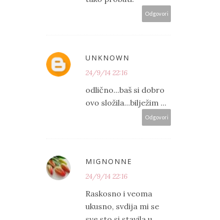
Odgovori
UNKNOWN
24/9/14 22:16
odlično...baš si dobro
ovo složila...bilježim ...
Odgovori
MIGNONNE
24/9/14 22:16
Raskosno i veoma
ukusno, svdija mi se
sve sto si stavila u