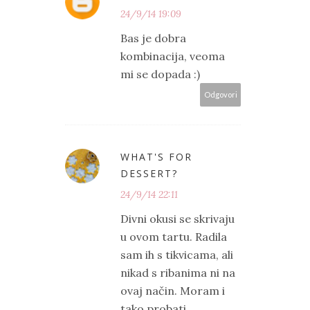
24/9/14 19:09
Bas je dobra
kombinacija, veoma
mi se dopada :)
Odgovori
WHAT'S FOR
DESSERT?
24/9/14 22:11
Divni okusi se skrivaju
u ovom tartu. Radila
sam ih s tikvicama, ali
nikad s ribanima ni na
ovaj način. Moram i
tako probati.