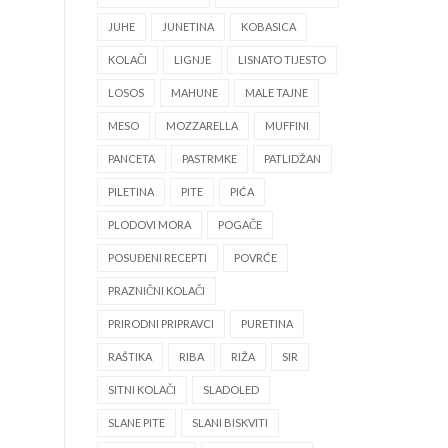
JUHE
JUNETINA
KOBASICA
KOLAČI
LIGNJE
LISNATO TIJESTO
LOSOS
MAHUNE
MALE TAJNE
MESO
MOZZARELLA
MUFFINI
PANCETA
PASTRMKE
PATLIDŽAN
PILETINA
PITE
PIĆA
PLODOVI MORA
POGAČE
POSUĐENI RECEPTI
POVRĆE
PRAZNIČNI KOLAČI
PRIRODNI PRIPRAVCI
PURETINA
RAŠTIKA
RIBA
RIŽA
SIR
SITNI KOLAČI
SLADOLED
SLANE PITE
SLANI BISKVITI