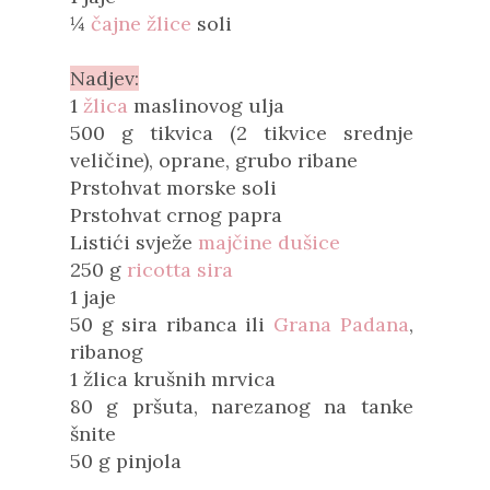
¼
čajne žlice
soli
Nadjev:
1
žlica
maslinovog ulja
500 g tikvica (2 tikvice srednje
veličine), oprane, grubo ribane
Prstohvat morske soli
Prstohvat crnog papra
Listići svježe
majčine dušice
250 g
ricotta sira
1 jaje
50 g sira ribanca ili
Grana Padana
,
ribanog
1 žlica krušnih mrvica
80 g pršuta, narezanog na tanke
šnite
50 g pinjola