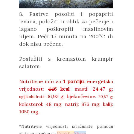
8. Pastrve posoliti i popapriti
izvana, položiti u oblik za pečenje i
lagano poškropiti maslinovim
uljem. Peči 15 minuta na 200°C ili
dok nisu pečene.
Poslužiti s kremastom krumpir
salatom
Nutritivne info za
1 porciju
: energetska
vrijednost:
446 kcal
;
masti:
24,47 g;
36,93 g;
bjelančevine:
ugljikohidrati:
20,57 g;
kolesterol:
48 mg;
natrij:
876 mg;
kalij:
1050 mg.
*Nutritivne vrijednosti izračunate pomoću
alata za izračun na
Cook
Eat
Share