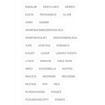
BAKALAR
BRZO I LAKO
DESERTI
DIJETA
FBI RUKAVICE
GLJIVE
GRAH
GRAŠAK
HRVATSKA SVAKODNEVNA JELA
HRVATSKI KOLAČI
JEDNOSTAVNA JELA
JUHE
JUNETINA
KOBASICA
KOLAČI
LIGNJE
LISNATO TIJESTO
LOSOS
MAHUNE
MALE TAJNE
MESO
MOZZARELLA
MUFFINI
PANCETA
PASTRMKE
PATLIDŽAN
PILETINA
PITE
PIĆA
PLODOVI MORA
POGAČE
POSUĐENI RECEPTI
POVRĆE