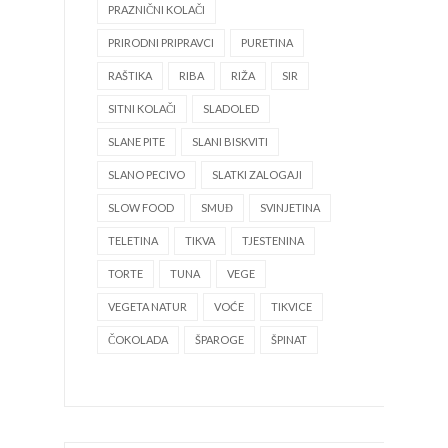
PRAZNIČNI KOLAČI
PRIRODNI PRIPRAVCI
PURETINA
RAŠTIKA
RIBA
RIŽA
SIR
SITNI KOLAČI
SLADOLED
SLANE PITE
SLANI BISKVITI
SLANO PECIVO
SLATKI ZALOGAJI
SLOW FOOD
SMUĐ
SVINJETINA
TELETINA
TIKVA
TJESTENINA
TORTE
TUNA
VEGE
VEGETA NATUR
VOĆE
TIKVICE
ČOKOLADA
ŠPAROGE
ŠPINAT