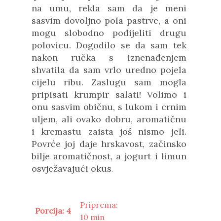
na umu, rekla sam da je meni
sasvim dovoljno pola pastrve, a oni
mogu slobodno podijeliti drugu
polovicu. Dogodilo se da sam tek
nakon ručka s iznenađenjem
shvatila da sam vrlo uredno pojela
cijelu ribu. Zaslugu sam mogla
pripisati krumpir salati! Volimo i
onu sasvim običnu, s lukom i crnim
uljem, ali ovako dobru, aromatičnu
i kremastu zaista još nismo jeli.
Povrće joj daje hrskavost, začinsko
bilje aromatičnost, a jogurt i limun
osvježavajući okus
.
Priprema:
Porcija: 4
10 min