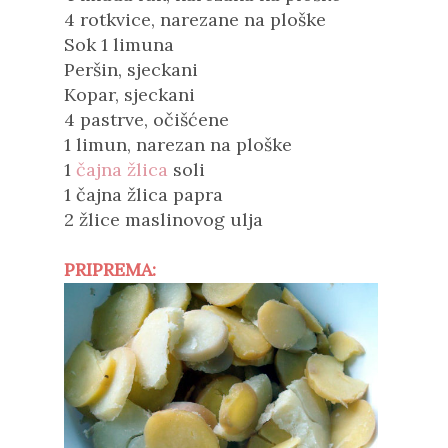
4 rotkvice, narezane na ploške
Sok 1 limuna
Peršin, sjeckani
Kopar, sjeckani
4 pastrve, očišćene
1 limun, narezan na ploške
1
čajna žlica
soli
1 čajna žlica papra
2 žlice maslinovog ulja
PRIPREMA: