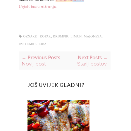
Uvjeti komentiranja
,
,
,
,
OZNAKE :
KOPAR
KRUMPIR
LIMUN
MAJONEZA
,
PASTRMKE
RIBA
← Previous Posts
Next Posts →
Noviji post
Stariji postovi
JOŠ UVIJEK GLADNI?