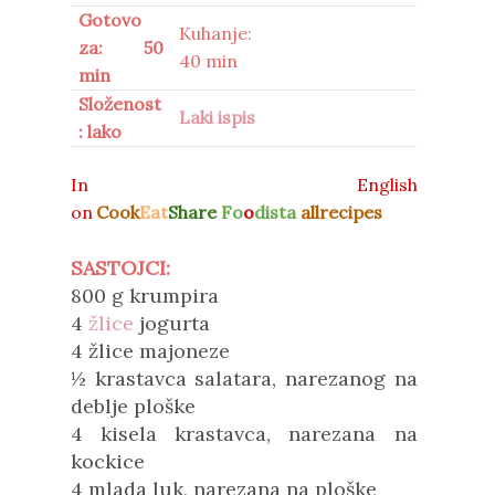
Gotovo
Kuhanje:
za: 50
40 min
min
Složenost
Laki ispis
: lako
In English
on
Cook
Eat
Share
Fo
o
dista
allrecipes
SASTOJCI:
800 g krumpira
4
žlice
jogurta
4 žlice majoneze
½ krastavca salatara, narezanog na
deblje ploške
4 kisela krastavca, narezana na
kockice
4 mlada luk, narezana na ploške