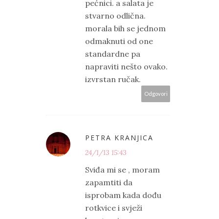
pećnici. a salata je
stvarno odlična.
morala bih se jednom
odmaknuti od one
standardne pa
napraviti nešto ovako.
izvrstan ručak.
Odgovori
PETRA KRANJICA
24/1/13 15:43
Sviđa mi se , moram
zapamtiti da
isprobam kada dođu
rotkvice i svježi