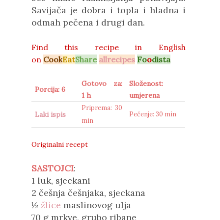
Savijača je dobra i topla i hladna i
odmah pečena i drugi dan.
Find this recipe in
English
on
Cook
Eat
Share
allrecipes
Fo
o
dista
Gotovo za:
Složenost:
Porcija: 6
1 h
umjerena
Priprema: 30
Laki ispis
Pečenje: 30 min
min
Originalni recept
SASTOJCI
:
1 luk, sjeckani
2 češnja češnjaka, sjeckana
½
žlice
maslinovog ulja
70 g mrkve, grubo ribane