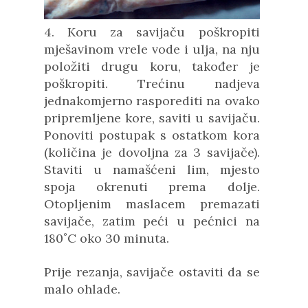
4. Koru za savijaču poškropiti
mješavinom vrele vode i ulja, na nju
položiti drugu koru, također je
poškropiti. Trećinu nadjeva
jednakomjerno rasporediti na ovako
pripremljene kore, saviti u savijaču.
Ponoviti postupak s ostatkom kora
(količina je dovoljna za 3 savijače).
Staviti u namašćeni lim, mjesto
spoja okrenuti prema dolje.
Otopljenim maslacem premazati
savijače, zatim peći u pećnici na
180˚C oko 30 minuta.
Prije rezanja, savijače ostaviti da se
malo ohlade.