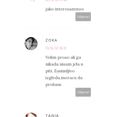
jako interesantnoo
Odgovori
ZOKA
13/6/12 16:11
Volim proso ali ga
nikada nisam jela u
piti. Zanimljivo
izgleda,moracu da
probam
Odgovori
TANJA