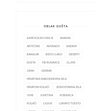
OBLAK GUŠTA
AJME KOLIKO NAS JE
ANANAS
ARTIČOKE
AVOKADO
BADEMI
BAKALAR
BRZO I LAKO
DESERTI
DIJETA
FBI RUKAVICE
GLJIVE
GRAH
GRAŠAK
HRVATSKA SVAKODNEVNA JELA
HRVATSKI KOLAČI
JEDNOSTAVNA JELA
JUHE
JUNETINA
KOBASICA
KOLAČI
LIGNJE
LISNATO TIJESTO