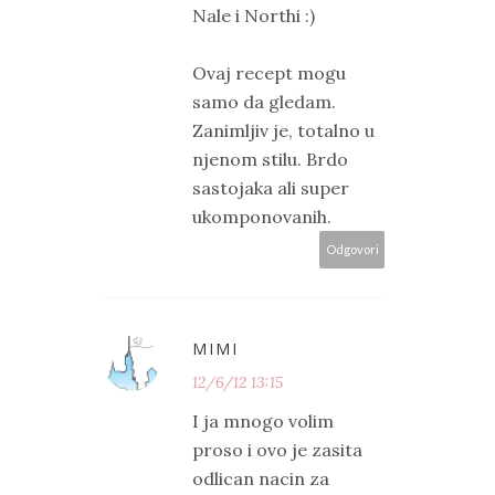
Nale i Northi :)
Ovaj recept mogu
samo da gledam.
Zanimljiv je, totalno u
njenom stilu. Brdo
sastojaka ali super
ukomponovanih.
Odgovori
MIMI
12/6/12 13:15
I ja mnogo volim
proso i ovo je zasita
odlican nacin za