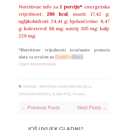
Nutritivne info za
1 porciju*
: energetska
vrijednost:
286 kcal
;
masti:
17,42 g;
ugljikohidrati:
24,41 g;
bjelančevine:
8,47
g;
kolesterol:
88 mg;
natrij:
305 mg;
kalij:
229 mg.
*Nutritivne vrijednosti izračunate pomoću
alata za izračun na
Cook
Eat
Share
Uvjeti komentiranja
,
OZNAKE :
HRVATSKA SVAKODNEVNA JELA
,
,
POSUĐENI RECEPTI
SLANE PITE
VLASAC
← Previous Posts
Next Posts →
JOŠ UVIJEK GLADNI?