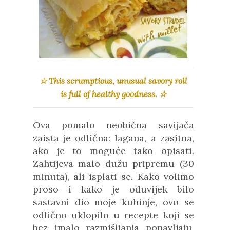
☆
This scrumptious, unusual savory roll
is full of healthy goodness.
☆
Ova pomalo neobična savijača
zaista
je
odlična: lagana, a zasitna,
ako je to moguće tako opisati.
Zahtijeva malo dužu pripremu (30
minuta), ali isplati se. Kako volimo
proso i kako je oduvijek bilo
sastavni dio moje kuhinje, ovo se
odlično uklopilo u recepte koji se
bez imalo razmišljanja ponavljaju.