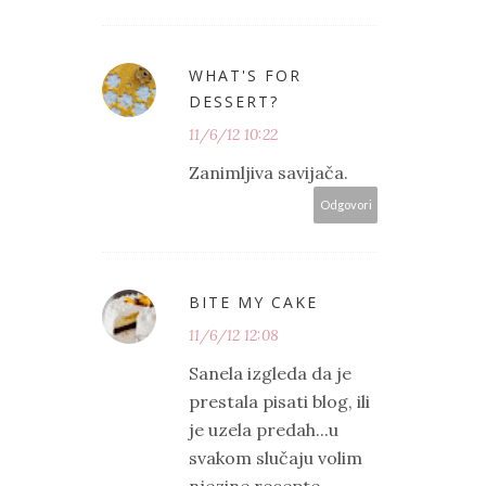
WHAT'S FOR
DESSERT?
11/6/12 10:22
Zanimljiva savijača.
Odgovori
BITE MY CAKE
11/6/12 12:08
Sanela izgleda da je
prestala pisati blog, ili
je uzela predah...u
svakom slučaju volim
njezine recepte.