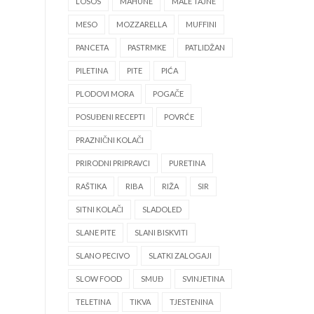
LOSOS
MAHUNE
MALE TAJNE
MESO
MOZZARELLA
MUFFINI
PANCETA
PASTRMKE
PATLIDŽAN
PILETINA
PITE
PIĆA
PLODOVI MORA
POGAČE
POSUĐENI RECEPTI
POVRĆE
PRAZNIČNI KOLAČI
PRIRODNI PRIPRAVCI
PURETINA
RAŠTIKA
RIBA
RIŽA
SIR
SITNI KOLAČI
SLADOLED
SLANE PITE
SLANI BISKVITI
SLANO PECIVO
SLATKI ZALOGAJI
SLOW FOOD
SMUĐ
SVINJETINA
TELETINA
TIKVA
TJESTENINA