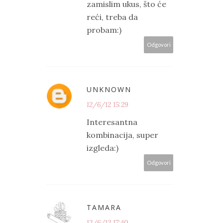
zamislim ukus, što će
reći, treba da
probam:)
Odgovori
UNKNOWN
12/6/12 15:29
Interesantna
kombinacija, super
izgleda:)
Odgovori
TAMARA
12/6/12 17:40