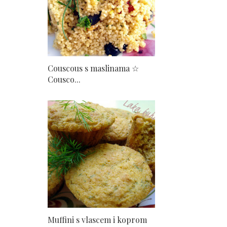
Couscous s maslinama ☆
Cousco...
Muffini s vlascem i koprom