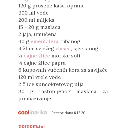
120 g prosene kaše, oprane
300 ml vode
200 ml mlijeka
15 - 20 g maslaca
2 jaja, umućena
40 g
ementalera
, ribanog
4 žlice svježeg
vlasca
, sjeckanog
½
čajne žlice
morske soli
¼ čajne žlice papra
6 kupovnih vučenih kora za savijače
120 ml vrele vode
2 žlice suncokretovog ulja
30 g rastopljenog maslaca za
premazivanje
Recept dana 8.12.20
PRIPREMA: