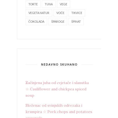
TORTE
TUNA
VEGE
VEGETA NATUR
VOĆE
TIKVICE
ČOKOLADA
ŠPAROGE
ŠPINAT
NEDAVNO SKUHANO
Začinjena juha od cvjetače i slanutka
☆ Cauliflower and chickpea spiced
soup
Složenac od svinjskih odrezaka i
krumpira ☆ Pork chops and potatoes
casserole