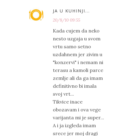
JA U KUHINJI...
20/8/10 09:55
Kada cujem da neko
nesto uzgaja u svom
vrtu samo setno
uzdahnem jer zivim u
"konzervi" i nemam ni
terasu a kamoli parce
zemlje ali da ga imam
definitivno bi imala
svoj vrt...
Tikvice inace
obozavam i ova vege
varijanta mi je super...
A i ja izgleda imam
srece jer moj dragi