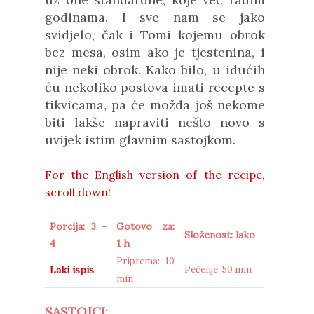
godinama. I sve nam se jako
svidjelo, čak i Tomi kojemu obrok
bez mesa, osim ako je tjestenina, i
nije neki obrok. Kako bilo, u idućih
ću nekoliko postova imati recepte s
tikvicama, pa će možda još nekome
biti lakše napraviti nešto novo s
uvijek istim glavnim sastojkom.
For the English version of the recipe,
scroll down!
Porcija: 3 -
Gotovo za:
Složenost: lako
4
1 h
Priprema: 10
Laki ispis
Pečenje: 50 min
min
SASTOJCI: