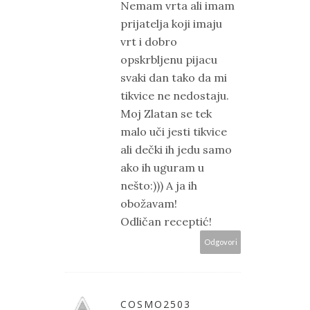
Nemam vrta ali imam
prijatelja koji imaju
vrt i dobro
opskrbljenu pijacu
svaki dan tako da mi
tikvice ne nedostaju.
Moj Zlatan se tek
malo uči jesti tikvice
ali dečki ih jedu samo
ako ih uguram u
nešto:))) A ja ih
obožavam!
Odličan receptić!
Odgovori
COSMO2503