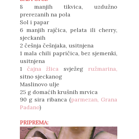
8 manjih tikvica, uzdužno
prerezanih na pola
Sol i papar
6 manjih rajčica, pelata ili cherry,
sjeckanih
2 češnja češnjaka, usitnjena
1 mala chili papričica, bez sjemenki,
usitnjena
1
čajna žlica
svježeg
ružmarina,
sitno sjeckanog
Maslinovo ulje
25 g domaćih krušnih mrvica
90 g sira ribanca
(
parmezan, Grana
Padano
)
PRIPREMA: