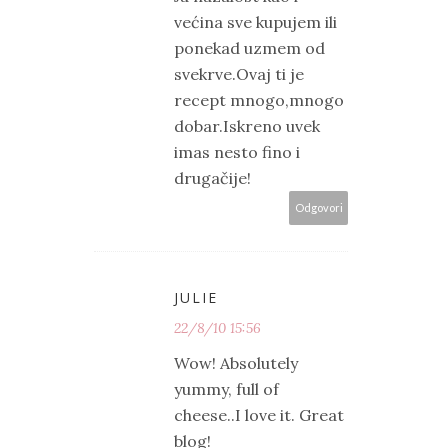
većina sve kupujem ili
ponekad uzmem od
svekrve.Ovaj ti je
recept mnogo,mnogo
dobar.Iskreno uvek
imas nesto fino i
drugačije!
Odgovori
JULIE
22/8/10 15:56
Wow! Absolutely
yummy, full of
cheese..I love it. Great
blog!