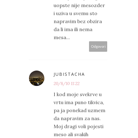
uopste nije mesozder
i uziva u svemu sto
napravim bez obzira
da li ima ili nema
mesa...
Odgovori
JUBISTACHA
20/8/10 11:22
I kod moje svekrve u
vrtu ima puno tikvica,
pa ja ponekad uzmem
da napravim za nas.
Moj dragi voli pojesti
meso ali svakih