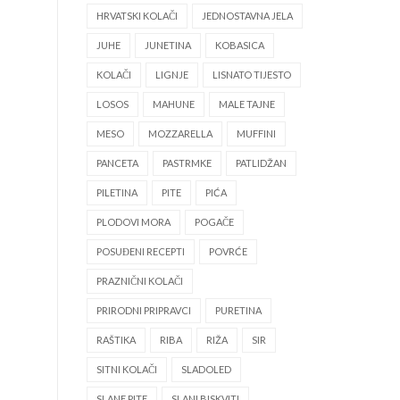
HRVATSKI KOLAČI
JEDNOSTAVNA JELA
JUHE
JUNETINA
KOBASICA
KOLAČI
LIGNJE
LISNATO TIJESTO
LOSOS
MAHUNE
MALE TAJNE
MESO
MOZZARELLA
MUFFINI
PANCETA
PASTRMKE
PATLIDŽAN
PILETINA
PITE
PIĆA
PLODOVI MORA
POGAČE
POSUĐENI RECEPTI
POVRĆE
PRAZNIČNI KOLAČI
PRIRODNI PRIPRAVCI
PURETINA
RAŠTIKA
RIBA
RIŽA
SIR
SITNI KOLAČI
SLADOLED
SLANE PITE
SLANI BISKVITI