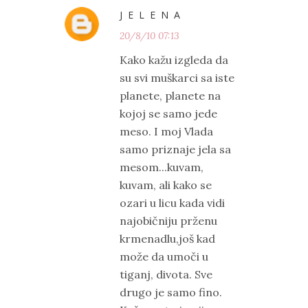
J E L E N A
20/8/10 07:13
Kako kažu izgleda da
su svi muškarci sa iste
planete, planete na
kojoj se samo jede
meso. I moj Vlada
samo priznaje jela sa
mesom...kuvam,
kuvam, ali kako se
ozari u licu kada vidi
najobičniju prženu
krmenadlu,još kad
može da umoči u
tiganj, divota. Sve
drugo je samo fino.