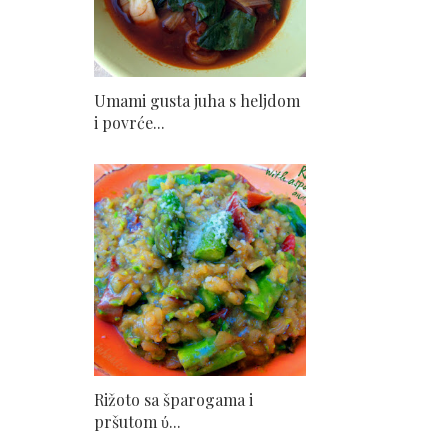
Umami gusta juha s heljdom
i povrće...
Rižoto sa šparogama i
pršutom ύ...