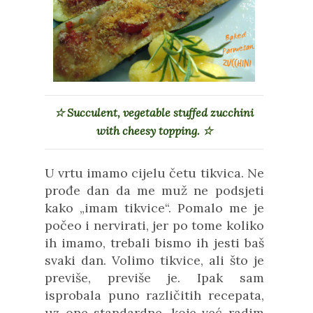
☆ Succulent, vegetable stuffed zucchini
with cheesy topping. ☆
U vrtu imamo cijelu četu tikvica. Ne
prođe dan da me muž ne podsjeti
kako „imam tikvice“. Pomalo me je
počeo i nervirati, jer po tome koliko
ih imamo, trebali bismo ih jesti baš
svaki dan. Volimo tikvice, ali što je
previše, previše je. Ipak sam
isprobala puno različitih recepata,
uz one standardne, koje već radim