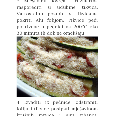
3. Mješavinu povrća i ružmarina
rasporediti u udubine tikvica.
Vatrostalnu posudu s tikvicama
pokriti Alu folijom. Tikvice peći
pokrivene u pećnici na 200°C oko
30 minuta ili dok ne omekšaju.
4. Izvaditi iz pećnice, odstraniti
foliju i tikvice posipati mješavinom
krušnih mrvica i sira ribanca.