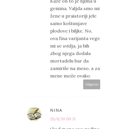
Kaže on to je njima u
genima. Valjda smo mi
žene u praistoriji jele
samo koštunjave
plodove i biljke. No,
ova fina varijanta vege
mi se svidja, ja bih
zbog njega dodala
mortadelu bar da
zamiriše na meso, a za
mene može ovako.
Odgovori
NINA
20/8/10 09:31
i kod mene ove godine