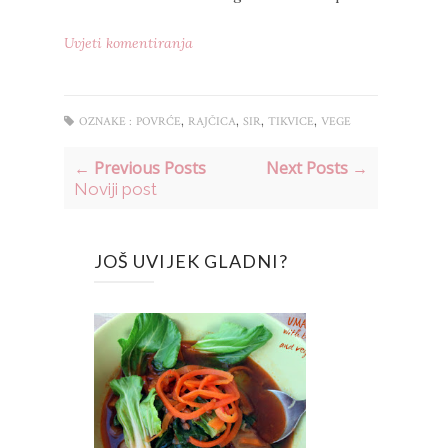
Uvjeti komentiranja
,
,
,
,
OZNAKE :
POVRĆE
RAJČICA
SIR
TIKVICE
VEGE
← Previous Posts
Next Posts →
Noviji post
JOŠ UVIJEK GLADNI?