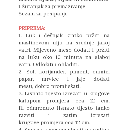
1 žutanjak za premazivanje
Sezam za posipanje
PRIPREMA:
1. Luk i češnjak kratko pržiti na
maslinovom ulju na srednje jakoj
vatri.
Mljeveno meso dodati i pržiti
na luku oko 10 minuta na slaboj
vatri. Odložiti i ohladiti.
2. Sol, korijander, piment, cumin,
papar,
mrvice i jaje
dodati
mesu,
dobro promiješati.
3. Lisnato tijesto izrezati u krugove
kalupom promjera cca 12 cm,
ili
odmrznuto lisnato tijesto tanko
razviti i zatim izrezati
krugove
promjera cca 12 cm
.
4. Smjesu s mesom staviti u sredinu