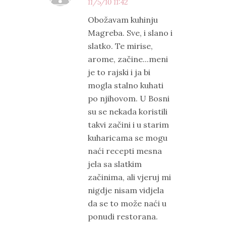
11/5/10 11:42
Obožavam kuhinju
Magreba. Sve, i slano i
slatko. Te mirise,
arome, začine...meni
je to rajski i ja bi
mogla stalno kuhati
po njihovom. U Bosni
su se nekada koristili
takvi začini i u starim
kuharicama se mogu
naći recepti mesna
jela sa slatkim
začinima, ali vjeruj mi
nigdje nisam vidjela
da se to može naći u
ponudi restorana.