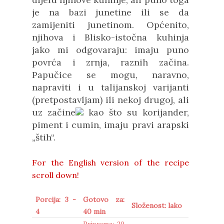
je na bazi junetine ili se da
zamijeniti junetinom. Općenito,
njihova i Blisko-istočna kuhinja
jako mi odgovaraju: imaju puno
povrća i zrnja, raznih začina.
Papučice se mogu, naravno,
napraviti i u talijanskoj varijanti
(pretpostavljam) ili nekoj drugoj, ali
uz
začine
kao što su korijander,
piment i cumin, imaju pravi arapski
„štih“.
For the English version of the recipe
scroll down!
Porcija: 3 -
Gotovo za:
Složenost: lako
4
40 min