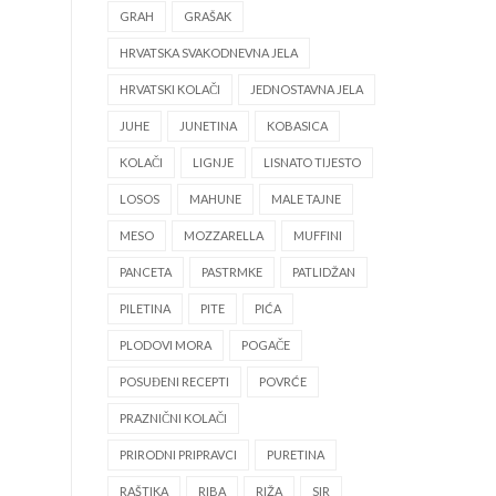
GRAH
GRAŠAK
HRVATSKA SVAKODNEVNA JELA
HRVATSKI KOLAČI
JEDNOSTAVNA JELA
JUHE
JUNETINA
KOBASICA
KOLAČI
LIGNJE
LISNATO TIJESTO
LOSOS
MAHUNE
MALE TAJNE
MESO
MOZZARELLA
MUFFINI
PANCETA
PASTRMKE
PATLIDŽAN
PILETINA
PITE
PIĆA
PLODOVI MORA
POGAČE
POSUĐENI RECEPTI
POVRĆE
PRAZNIČNI KOLAČI
PRIRODNI PRIPRAVCI
PURETINA
RAŠTIKA
RIBA
RIŽA
SIR