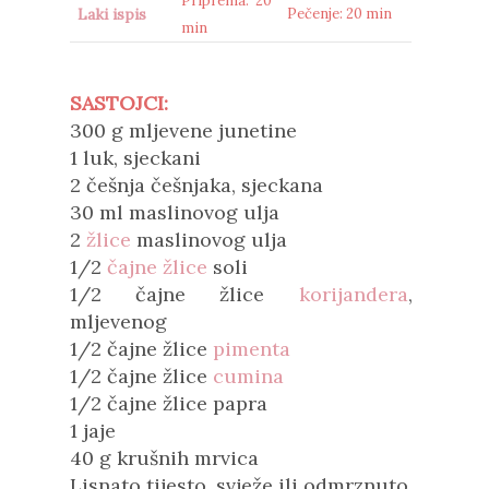
Priprema: 20
Laki ispis
Pečenje: 20 min
min
SASTOJCI:
300 g mljevene junetine
1 luk, sjeckani
2 češnja češnjaka, sjeckana
30 ml maslinovog ulja
2
žlice
maslinovog ulja
1/2
čajne žlice
soli
1/2 čajne žlice
korijandera
,
mljevenog
1/2 čajne žlice
pimenta
1/2 čajne žlice
cumina
1/2 čajne žlice papra
1 jaje
40 g krušnih mrvica
Lisnato tijesto, svježe ili odmrznuto