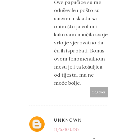
Ove papučice su me
oduševile i pošto su
sasvim u skladu sa
onim što ja volim i
kako sam naučila svoje
vrlo je vjerovatno da
ću ih isprobati. Bonus
ovom fenomenalnom
mesu je i ta košuljica
od tijesta, ma ne
može bolje.
Odgovori
UNKNOWN
11/5/10 13:47