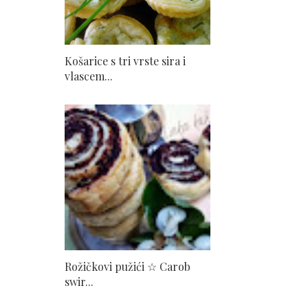
Košarice s tri vrste sira i
vlascem...
Rožičkovi pužići ☆ Carob
swir...