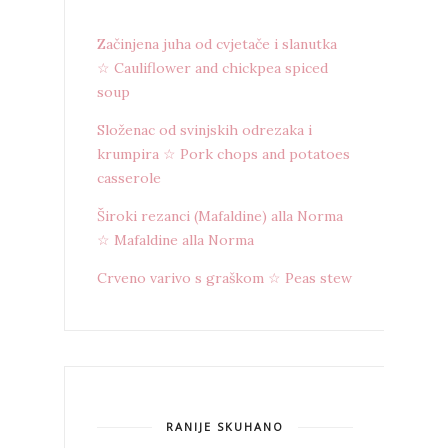
Začinjena juha od cvjetače i slanutka
☆ Cauliflower and chickpea spiced
soup
Složenac od svinjskih odrezaka i
krumpira ☆ Pork chops and potatoes
casserole
Široki rezanci (Mafaldine) alla Norma
☆ Mafaldine alla Norma
Crveno varivo s graškom ☆ Peas stew
RANIJE SKUHANO