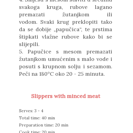
svakoga kruga, rubove lagano
premazati žutanjkom ili
vodom.
Svaki krug preklopiti tako
da se dobije „papučica“, te prstima
štipkati vlažne rubove kako bi se
slijepili.
5. Papučice s mesom premazati
žutanjkom umućenim s malo vode i
posuti s krupnom solju i sezamom.
Peči na 180°C oko 20 - 25 minuta.
Slippers with minced meat
Serves: 3 - 4
Total time: 40 min
Preparation time: 20 min
Cook time: 20 min