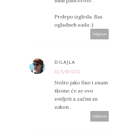
mini pancerote.
Prelepo izgleda. Bas
ogladneh sada :)
Odgovori
DILAJLA
13/5/10 12:51
Nešto jako fino i znam
tkome će se ovo
svidjeti a začini su
zakon .
Odgovori