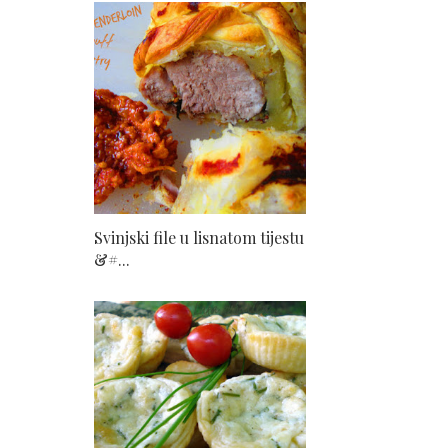
Svinjski file u lisnatom tijestu
&#...