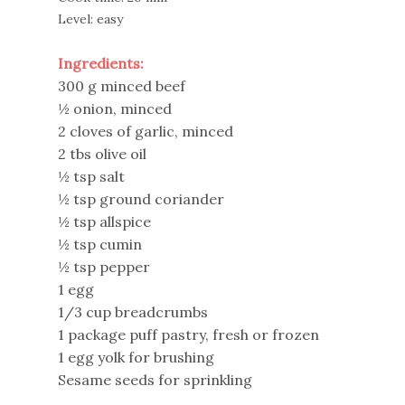
Level: easy
Ingredients:
300 g minced beef
½ onion, minced
2 cloves of garlic, minced
2 tbs olive oil
½ tsp salt
½ tsp ground coriander
½ tsp allspice
½ tsp cumin
½ tsp pepper
1 egg
1/3 cup breadcrumbs
1 package puff pastry, fresh or frozen
1 egg yolk for brushing
Sesame seeds for sprinkling