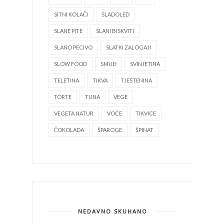
SITNI KOLAČI
SLADOLED
SLANE PITE
SLANI BISKVITI
SLANO PECIVO
SLATKI ZALOGAJI
SLOW FOOD
SMUĐ
SVINJETINA
TELETINA
TIKVA
TJESTENINA
TORTE
TUNA
VEGE
VEGETA NATUR
VOĆE
TIKVICE
ČOKOLADA
ŠPAROGE
ŠPINAT
NEDAVNO SKUHANO