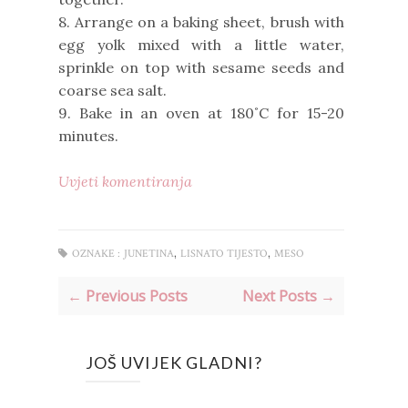
8. Arrange on a baking sheet, brush with
egg yolk mixed with a little water,
sprinkle on top with sesame seeds and
coarse sea salt.
9. Bake in an oven at 180˚C for 15-20
minutes.
Uvjeti komentiranja
,
,
OZNAKE :
JUNETINA
LISNATO TIJESTO
MESO
← Previous Posts
Next Posts →
JOŠ UVIJEK GLADNI?