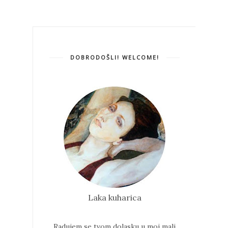
DOBRODOŠLI! WELCOME!
Laka kuharica
Radujem se tvom dolasku u moj mali