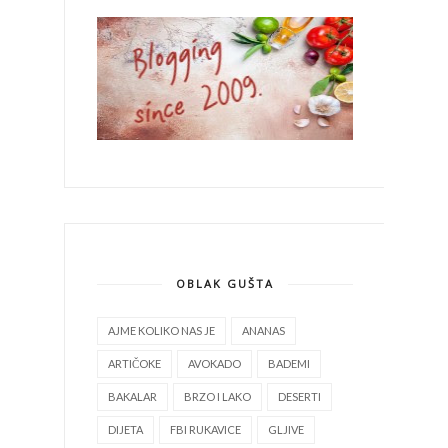
OBLAK GUŠTA
AJME KOLIKO NAS JE
ANANAS
ARTIČOKE
AVOKADO
BADEMI
BAKALAR
BRZO I LAKO
DESERTI
DIJETA
FBI RUKAVICE
GLJIVE