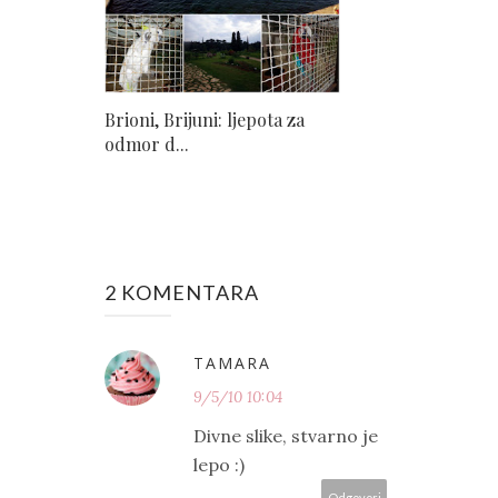
Brioni, Brijuni: ljepota za
odmor d...
2 KOMENTARA
TAMARA
9/5/10 10:04
Divne slike, stvarno je
lepo :)
Odgovori