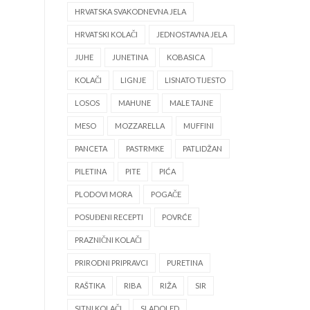
HRVATSKA SVAKODNEVNA JELA
HRVATSKI KOLAČI
JEDNOSTAVNA JELA
JUHE
JUNETINA
KOBASICA
KOLAČI
LIGNJE
LISNATO TIJESTO
LOSOS
MAHUNE
MALE TAJNE
MESO
MOZZARELLA
MUFFINI
PANCETA
PASTRMKE
PATLIDŽAN
PILETINA
PITE
PIĆA
PLODOVI MORA
POGAČE
POSUĐENI RECEPTI
POVRĆE
PRAZNIČNI KOLAČI
PRIRODNI PRIPRAVCI
PURETINA
RAŠTIKA
RIBA
RIŽA
SIR
SITNI KOLAČI
SLADOLED