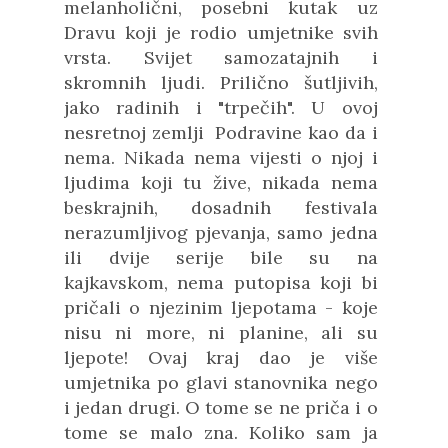
melanholični, posebni kutak uz
Dravu koji je rodio umjetnike svih
vrsta. Svijet samozatajnih i
skromnih ljudi. Prilično šutljivih,
jako radinih i "trpečih". U ovoj
nesretnoj zemlji Podravine kao da i
nema. Nikada nema vijesti o njoj i
ljudima koji tu žive, nikada nema
beskrajnih, dosadnih festivala
nerazumljivog pjevanja, samo jedna
ili dvije serije bile su na
kajkavskom, nema putopisa koji bi
pričali o njezinim ljepotama - koje
nisu ni more, ni planine, ali su
ljepote! Ovaj kraj dao je više
umjetnika po glavi stanovnika nego
i jedan drugi. O tome se ne priča i o
tome se malo zna. Koliko sam ja