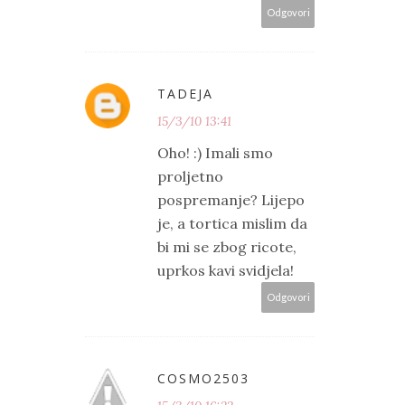
Odgovori
TADEJA
15/3/10 13:41
Oho! :) Imali smo
proljetno
pospremanje? Lijepo
je, a tortica mislim da
bi mi se zbog ricote,
uprkos kavi svidjela!
Odgovori
COSMO2503