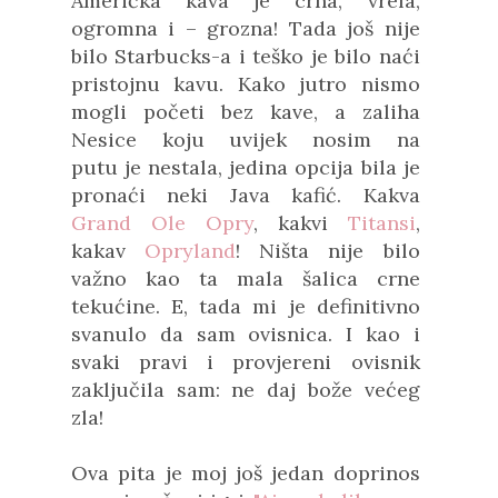
Američka kava je crna, vrela,
ogromna i – grozna! Tada još nije
bilo Starbucks-a i teško je bilo naći
pristojnu kavu. Kako jutro nismo
mogli početi bez kave, a zaliha
Nesice koju uvijek nosim na
putu
je
nestala, jedina opcija bila je
pronaći neki Java kafić. Kakva
Grand Ole Opry
, kakvi
Titansi
,
kakav
Opryland
! Ništa nije bilo
važno kao ta mala šalica crne
tekućine. E, tada mi je definitivno
svanulo da sam ovisnica. I kao i
svaki pravi i provjereni ovisnik
zaključila sam: ne daj bože većeg
zla!
Ova pita je moj još jedan doprinos