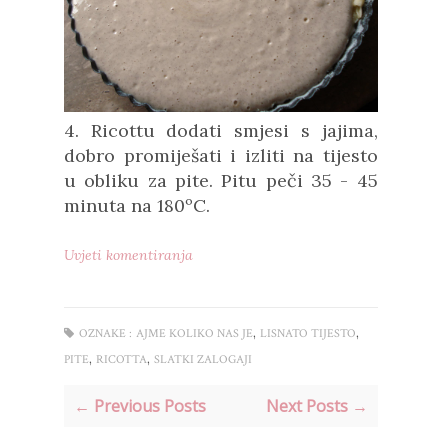
4. Ricottu dodati smjesi s jajima,
dobro promiješati i
izliti na tijesto
u
obliku za pite
. Pitu
peči 35 - 45
minuta na 180ºC.
Uvjeti komentiranja
,
,
OZNAKE :
AJME KOLIKO NAS JE
LISNATO TIJESTO
,
,
PITE
RICOTTA
SLATKI ZALOGAJI
← Previous Posts
Next Posts →