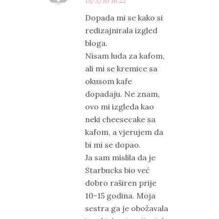
15/3/10 16:22
Dopada mi se kako si
redizajnirala izgled
bloga.
Nisam luda za kafom,
ali mi se kremice sa
okusom kafe
dopadaju. Ne znam,
ovo mi izgleda kao
neki cheesecake sa
kafom, a vjerujem da
bi mi se dopao.
Ja sam mislila da je
Starbucks bio već
dobro raširen prije
10-15 godina. Moja
sestra ga je obožavala