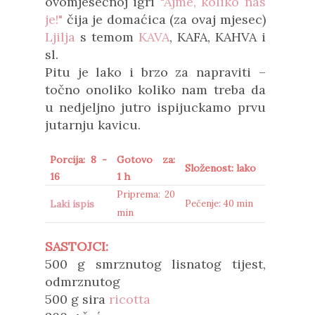
ovomjesečnoj igri
"Ajme, koliko nas
je!"
čija je domaćica (za ovaj mjesec)
Ljilja
s temom
KAVA
, KAFA, KAHVA i
sl.
Pitu je lako i brzo za napraviti –
točno onoliko koliko nam treba da
u nedjeljno jutro ispijuckamo prvu
jutarnju kavicu.
Porcija: 8 -
Gotovo za:
Složenost: lako
16
1 h
Priprema: 20
Laki ispis
Pečenje: 40 min
min
SASTOJCI:
500 g smrznutog lisnatog tijest,
odmrznutog
500 g sira
ricotta