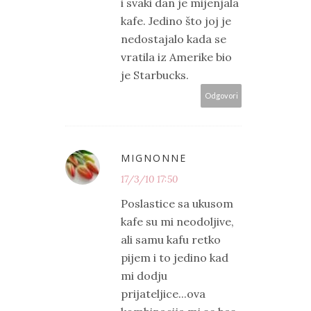
i svaki dan je mijenjala
kafe. Jedino što joj je
nedostajalo kada se
vratila iz Amerike bio
je Starbucks.
Odgovori
MIGNONNE
17/3/10 17:50
Poslastice sa ukusom
kafe su mi neodoljive,
ali samu kafu retko
pijem i to jedino kad
mi dodju
prijateljice...ova