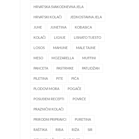
HRVATSKA SVAKODNEVNA JELA
HRVATSKI KOLAČI
JEDNOSTAVNA JELA
JUHE
JUNETINA
KOBASICA
KOLAČI
LIGNJE
LISNATO TIJESTO
LOSOS
MAHUNE
MALE TAJNE
MESO
MOZZARELLA
MUFFINI
PANCETA
PASTRMKE
PATLIDŽAN
PILETINA
PITE
PIĆA
PLODOVI MORA
POGAČE
POSUĐENI RECEPTI
POVRĆE
PRAZNIČNI KOLAČI
PRIRODNI PRIPRAVCI
PURETINA
RAŠTIKA
RIBA
RIŽA
SIR