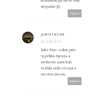
kombinacija mi se bas
dopada!;)))
Odgovori
JUBISTACHA
19/3/10 21:30
Jako fino, volim pite
tj.prhka tijesta a
nedavno sam baš
tražila neki recept s
ricotta sirom...
Odgovori