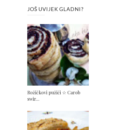
JOŠ UVIJEK GLADNI?
Rožičkovi pužići ☆ Carob
swir...