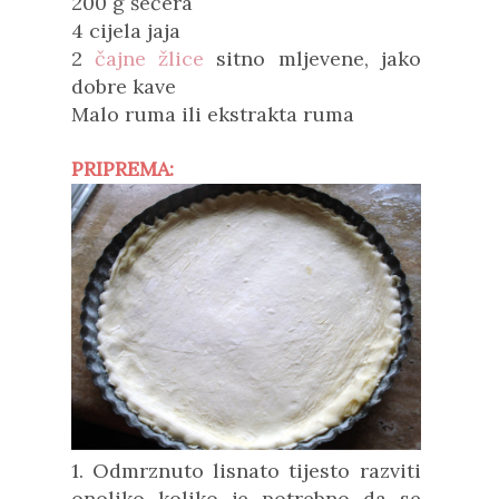
200 g šećera
4 cijela jaja
2
čajne žlice
sitno mljevene, jako
dobre kave
Malo ruma ili ekstrakta ruma
PRIPREMA:
1. Odmrznuto lisnato tijesto razviti
onoliko koliko je potrebno da se