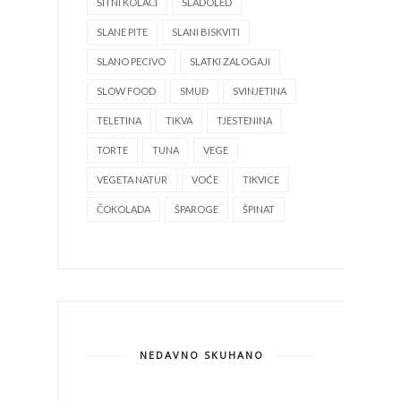
SITNI KOLAČI
SLADOLED
SLANE PITE
SLANI BISKVITI
SLANO PECIVO
SLATKI ZALOGAJI
SLOW FOOD
SMUĐ
SVINJETINA
TELETINA
TIKVA
TJESTENINA
TORTE
TUNA
VEGE
VEGETA NATUR
VOĆE
TIKVICE
ČOKOLADA
ŠPAROGE
ŠPINAT
NEDAVNO SKUHANO