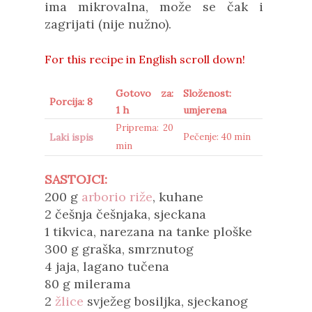
ima mikrovalna, može se čak i
zagrijati (nije nužno).
For this recipe in
English scroll down!
Gotovo za:
Složenost:
Porcija: 8
1 h
umjerena
Priprema: 20
Laki ispis
Pečenje: 40 min
min
SASTOJCI:
200 g
arborio riže
, kuhane
2 češnja češnjaka, sjeckana
1 tikvica, narezana na tanke ploške
300 g graška, smrznutog
4 jaja, lagano tučena
80 g milerama
2
žlice
svježeg bosiljka, sjeckanog