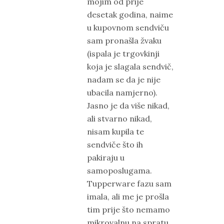
mojim od prije
desetak godina, naime
u kupovnom sendviču
sam pronašla žvaku
(ispala je trgovkinji
koja je slagala sendvič,
nadam se da je nije
ubacila namjerno).
Jasno je da više nikad,
ali stvarno nikad,
nisam kupila te
sendviče što ih
pakiraju u
samoposlugama.
Tupperware fazu sam
imala, ali me je prošla
tim prije što nemamo
mikrovalnu na spratu.