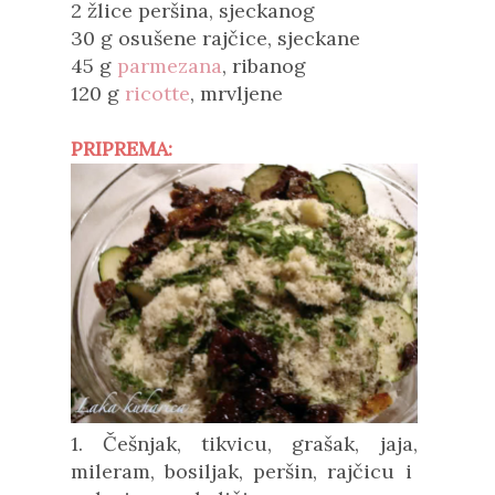
2 žlice peršina, sjeckanog
30 g osušene rajčice, sjeckane
45 g
parmezana
, ribanog
120 g
ricotte
, mrvljene
PRIPREMA:
1. Češnjak, tikvicu, grašak, jaja,
mileram, bosiljak, peršin, rajčicu i