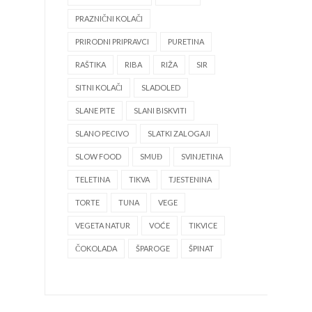
PRAZNIČNI KOLAČI
PRIRODNI PRIPRAVCI
PURETINA
RAŠTIKA
RIBA
RIŽA
SIR
SITNI KOLAČI
SLADOLED
SLANE PITE
SLANI BISKVITI
SLANO PECIVO
SLATKI ZALOGAJI
SLOW FOOD
SMUĐ
SVINJETINA
TELETINA
TIKVA
TJESTENINA
TORTE
TUNA
VEGE
VEGETA NATUR
VOĆE
TIKVICE
ČOKOLADA
ŠPAROGE
ŠPINAT