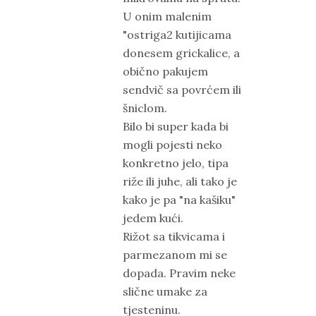
U onim malenim
"ostriga2 kutijicama
donesem grickalice, a
obično pakujem
sendvič sa povrćem ili
šniclom.
Bilo bi super kada bi
mogli pojesti neko
konkretno jelo, tipa
riže ili juhe, ali tako je
kako je pa "na kašiku"
jedem kući.
Rižot sa tikvicama i
parmezanom mi se
dopada. Pravim neke
slične umake za
tjesteninu.