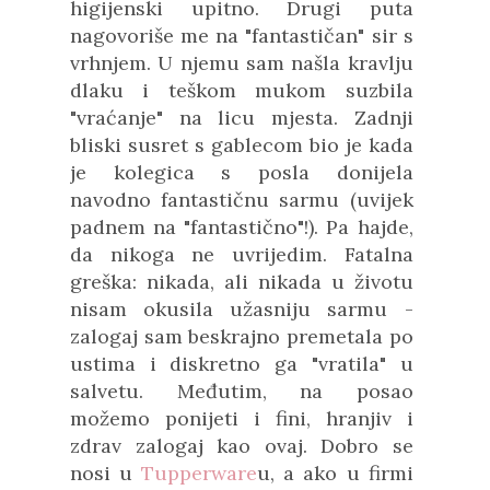
higijenski upitno. Drugi puta
nagovoriše me na "fantastičan" sir s
vrhnjem. U njemu sam našla kravlju
dlaku i teškom mukom suzbila
"vraćanje" na licu mjesta. Zadnji
bliski susret s gablecom bio je kada
je kolegica s posla donijela
navodno fantastičnu sarmu (uvijek
padnem na "fantastično"!). Pa hajde,
da nikoga ne uvrijedim. Fatalna
greška: nikada, ali nikada u životu
nisam okusila užasniju sarmu -
zalogaj sam beskrajno premetala po
ustima i diskretno ga "vratila" u
salvetu. Međutim, na posao
možemo ponijeti i fini, hranjiv i
zdrav zalogaj kao ovaj. Dobro se
nosi u
Tupperware
u, a ako u firmi