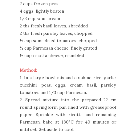
2 cups frozen peas
4 eggs, lightly beaten
1/3 cup sour cream
2 tbs fresh basil leaves, shredded
2 tbs fresh parsley leaves, chopped
½ cup semi-dried tomatoes, chopped
½ cup Parmesan cheese, finely grated
½ cup ricotta cheese, crumbled
Method:
1. In a large bowl mix and combine rice, garlic,
zucchini, peas, eggs, cream, basil, parsley,
tomatoes and 1/3 cup Parmesan.
2. Spread mixture into the prepared
22 cm
round springform pan lined with greaseproof
paper
. Sprinkle with ricotta and remaining
Parmesan,
bake at 180°C for 40 minutes or
until set. Set aside to cool.