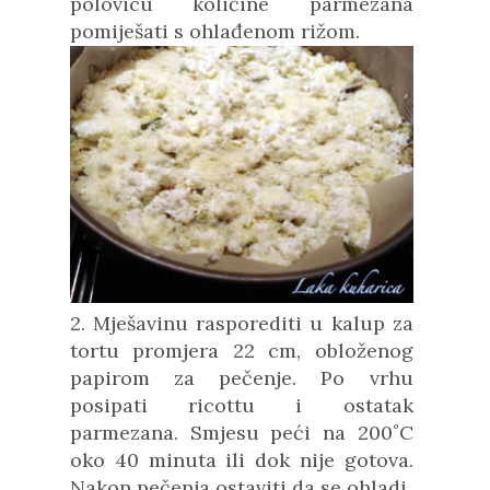
polovicu količine parmezana
pomiješati s ohlađenom rižom.
2. Mješavinu rasporediti u kalup za
tortu promjera 22 cm, obloženog
papirom za pečenje. Po vrhu
posipati ricottu i ostatak
parmezana. Smjesu peći na 200˚C
oko 40 minuta ili dok nije gotova.
Nakon pečenja ostaviti da se ohladi.