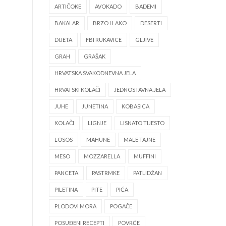
ARTIČOKE
AVOKADO
BADEMI
BAKALAR
BRZO I LAKO
DESERTI
DIJETA
FBI RUKAVICE
GLJIVE
GRAH
GRAŠAK
HRVATSKA SVAKODNEVNA JELA
HRVATSKI KOLAČI
JEDNOSTAVNA JELA
JUHE
JUNETINA
KOBASICA
KOLAČI
LIGNJE
LISNATO TIJESTO
LOSOS
MAHUNE
MALE TAJNE
MESO
MOZZARELLA
MUFFINI
PANCETA
PASTRMKE
PATLIDŽAN
PILETINA
PITE
PIĆA
PLODOVI MORA
POGAČE
POSUĐENI RECEPTI
POVRĆE