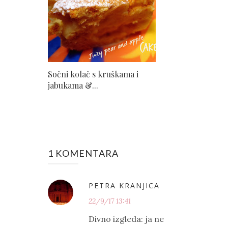
Sočni kolač s kruškama i
jabukama &...
1 KOMENTARA
PETRA KRANJICA
22/9/17 13:41
Divno izgleda: ja ne