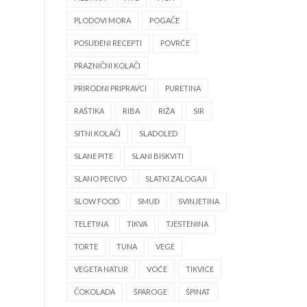
PLODOVI MORA
POGAČE
POSUĐENI RECEPTI
POVRĆE
PRAZNIČNI KOLAČI
PRIRODNI PRIPRAVCI
PURETINA
RAŠTIKA
RIBA
RIŽA
SIR
SITNI KOLAČI
SLADOLED
SLANE PITE
SLANI BISKVITI
SLANO PECIVO
SLATKI ZALOGAJI
SLOW FOOD
SMUĐ
SVINJETINA
TELETINA
TIKVA
TJESTENINA
TORTE
TUNA
VEGE
VEGETA NATUR
VOĆE
TIKVICE
ČOKOLADA
ŠPAROGE
ŠPINAT