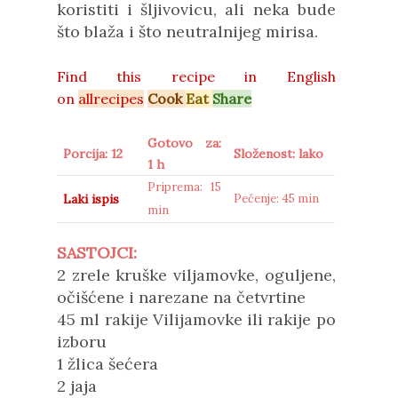
koristiti i šljivovicu, ali neka bude
što blaža i što neutralnijeg mirisa.
Find this recipe in
English
on
allrecipes
Cook
Eat
Share
Gotovo za:
Porcija: 12
Složenost: lako
1 h
Priprema: 15
Laki ispis
Pečenje: 45 min
min
SASTOJCI:
2 zrele kruške viljamovke, oguljene,
očišćene i narezane na četvrtine
45 ml
rakije Vilijamovke ili rakije po
izboru
1 žlica šećera
2 jaja