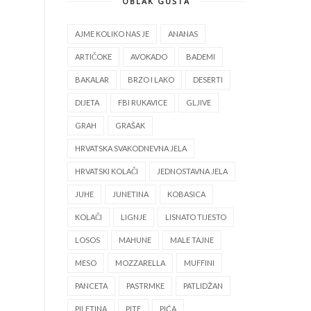
OBLAK GUŠTA
AJME KOLIKO NAS JE
ANANAS
ARTIČOKE
AVOKADO
BADEMI
BAKALAR
BRZO I LAKO
DESERTI
DIJETA
FBI RUKAVICE
GLJIVE
GRAH
GRAŠAK
HRVATSKA SVAKODNEVNA JELA
HRVATSKI KOLAČI
JEDNOSTAVNA JELA
JUHE
JUNETINA
KOBASICA
KOLAČI
LIGNJE
LISNATO TIJESTO
LOSOS
MAHUNE
MALE TAJNE
MESO
MOZZARELLA
MUFFINI
PANCETA
PASTRMKE
PATLIDŽAN
PILETINA
PITE
PIĆA