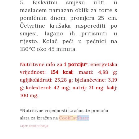
5. Biskvitnu smjesu uliti u
maslacem namazan oblik za torte s
pomičnim dnom, promjera 25 cm.
Četvrtine krušaka rasporediti po
smjesi, lagano ih pritisnuti u
tijesto. Kolač peči u pećnici na
180°C oko 45 minuta.
Nutritivne info za
1 porciju
*: energetska
vrijednost:
154 kcal
; masti: 4,88 g;
ugljikohidrati: 25,28 g; bjelančevine: 3,19
g; kolesterol: 42 mg; natrij: 31 mg; kalij:
100 mg.
*Nutritivne vrijednosti izračunate pomoću
alata za izračun na
Cook
Eat
Share
Uvjeti komentiranja