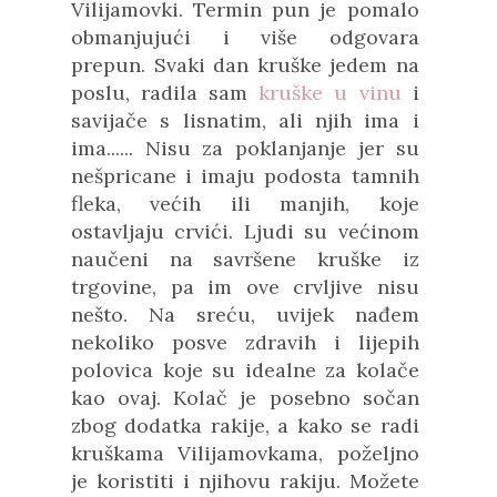
Vilijamovki. Termin pun je pomalo
obmanjujući i više odgovara
prepun. Svaki dan kruške jedem na
poslu, radila sam
kruške u vinu
i
savijače s lisnatim, ali njih ima i
ima...... Nisu za poklanjanje jer su
nešpricane i imaju podosta tamnih
fleka, većih ili manjih, koje
ostavljaju crvići. Ljudi su većinom
naučeni na savršene kruške iz
trgovine, pa im ove crvljive nisu
nešto. Na sreću, uvijek nađem
nekoliko posve zdravih i lijepih
polovica koje su idealne za kolače
kao ovaj. Kolač je posebno sočan
zbog dodatka rakije, a kako se radi
kruškama Vilijamovkama, poželjno
je koristiti i njihovu rakiju. Možete