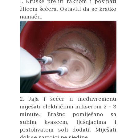
1. Kruške preliti rakijom i posipati
žlicom šećera. Ostaviti da se kratko
namaču.
2. Jaja i šećer u međuvremenu
miješati električnim mikserom 2 - 3
minute. Brašno pomiješano sa
suhim kvascem, lješnjacima i
prstohvatom soli dodati. Miješati
dok se sastojci ne sjedine.