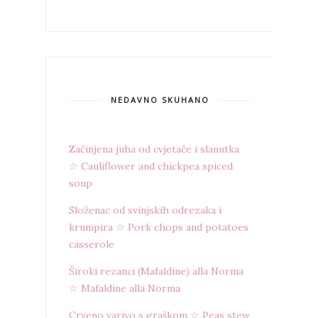
NEDAVNO SKUHANO
Začinjena juha od cvjetače i slanutka
☆ Cauliflower and chickpea spiced
soup
Složenac od svinjskih odrezaka i
krumpira ☆ Pork chops and potatoes
casserole
Široki rezanci (Mafaldine) alla Norma
☆ Mafaldine alla Norma
Crveno varivo s graškom ☆ Peas stew