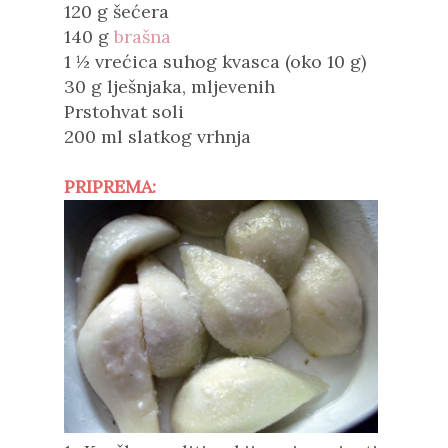
120 g šećera
140 g
brašna
1 ½ vrećica suhog kvasca (oko 10 g)
30 g lješnjaka, mljevenih
Prstohvat soli
200 ml slatkog vrhnja
PRIPREMA: