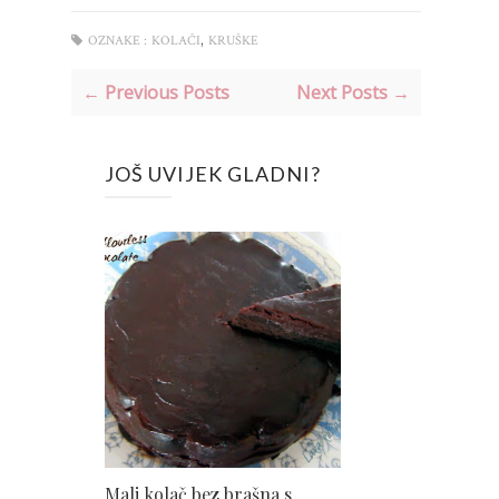
,
OZNAKE :
KOLAČI
KRUŠKE
← Previous Posts
Next Posts →
JOŠ UVIJEK GLADNI?
Mali kolač bez brašna s