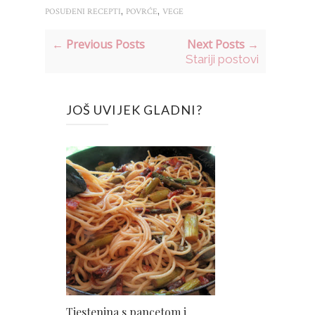
,
,
POSUĐENI RECEPTI
POVRĆE
VEGE
← Previous Posts
Next Posts →
Stariji postovi
JOŠ UVIJEK GLADNI?
Tjestenina s pancetom i