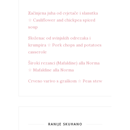
Začinjena juha od cvjetače i slanutka
☆ Cauliflower and chickpea spiced
soup
Složenac od svinjskih odrezaka i
krumpira ☆ Pork chops and potatoes
casserole
Široki rezanci (Mafaldine) alla Norma
☆ Mafaldine alla Norma
Crveno varivo s graškom ☆ Peas stew
RANIJE SKUHANO