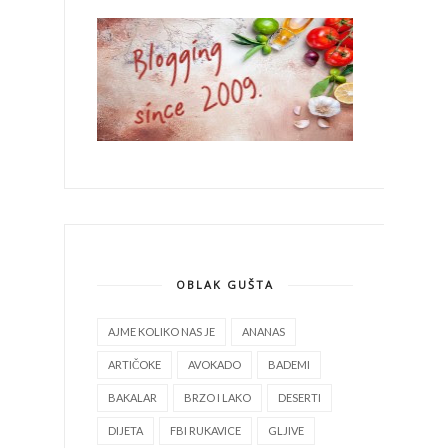
OBLAK GUŠTA
AJME KOLIKO NAS JE
ANANAS
ARTIČOKE
AVOKADO
BADEMI
BAKALAR
BRZO I LAKO
DESERTI
DIJETA
FBI RUKAVICE
GLJIVE