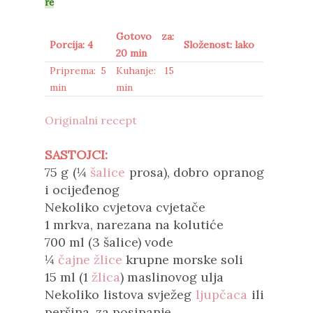
re
Gotovo za:
Porcija: 4
Složenost: lako
20 min
Priprema: 5
Kuhanje: 15
min
min
Originalni recept
SASTOJCI:
75 g (¼
šalice
prosa), dobro opranog
i ocijeđenog
Nekoliko cvjetova cvjetače
1 mrkva, narezana na kolutiće
700 ml (3 šalice) vode
¼
čajne žlice
krupne morske soli
15 ml (1
žlica
) maslinovog ulja
Nekoliko listova svježeg
ljupčaca
ili
peršina, za posipanje