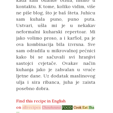
kada sam odande otišla, nismo u
kontaktu. K tome, koliko vidim, više
ne piše blog, što je baš šteta. Juhicu
sam kuhala puno, puno puta.
Ustvari, ušla mi je u nekakav
neformalni kuharski repertoar. Mi
jako volimo proso, a i karfiol, pa je
ova kombinacija bila izvrsna. Sve
sam odradila u mikrovalnoj pećnici
kako bi se sačuvali svi hranjivi
sastojci cvjetače. Ovakav način
kuhanja jako je zahvalan u vruće
ljetne dane. Uz dodatak maslinovog
ulja i sira ribanca, juha je zaista
posebno dobra.
Find this recipe in
English
on
allrecipes
Chowhound
FOOD
.
Cook
Eat
Sha