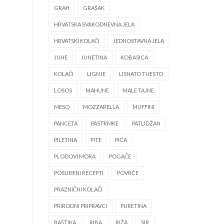
GRAH
GRAŠAK
HRVATSKA SVAKODNEVNA JELA
HRVATSKI KOLAČI
JEDNOSTAVNA JELA
JUHE
JUNETINA
KOBASICA
KOLAČI
LIGNJE
LISNATO TIJESTO
LOSOS
MAHUNE
MALE TAJNE
MESO
MOZZARELLA
MUFFINI
PANCETA
PASTRMKE
PATLIDŽAN
PILETINA
PITE
PIĆA
PLODOVI MORA
POGAČE
POSUĐENI RECEPTI
POVRĆE
PRAZNIČNI KOLAČI
PRIRODNI PRIPRAVCI
PURETINA
RAŠTIKA
RIBA
RIŽA
SIR