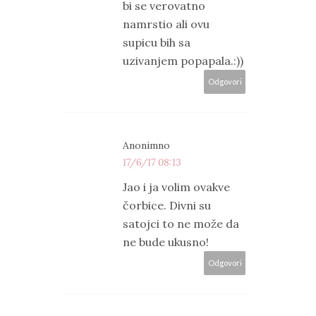
bi se verovatno
namrstio ali ovu
supicu bih sa
uzivanjem popapala.:))
Odgovori
Anonimno
17/6/17 08:13
Jao i ja volim ovakve
čorbice. Divni su
satojci to ne može da
ne bude ukusno!
Odgovori