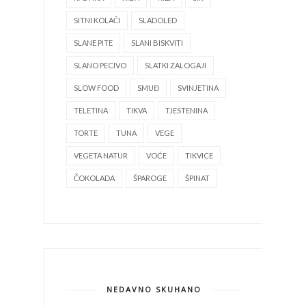
SITNI KOLAČI
SLADOLED
SLANE PITE
SLANI BISKVITI
SLANO PECIVO
SLATKI ZALOGAJI
SLOW FOOD
SMUĐ
SVINJETINA
TELETINA
TIKVA
TJESTENINA
TORTE
TUNA
VEGE
VEGETA NATUR
VOĆE
TIKVICE
ČOKOLADA
ŠPAROGE
ŠPINAT
NEDAVNO SKUHANO