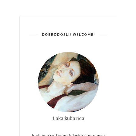
DOBRODOŠLI! WELCOME!
Laka kuharica
Radujem se tvom dolasku u moj mali