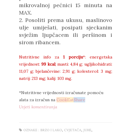
mikrovalnoj pećnici 15 minuta na
MAX.
2. Posoliti prema ukusu, maslinovo
ulje umiješati, posipati sjeckanim
svježim ljupčacem ili peršinom i
sirom ribancem.
Nutritivne info za
1 porciju
*: energetska
vrijednost:
99 kcal
; masti: 4,84 g; ugljikohidrati:
11,07 g; bjelančevine: 2,91 g; kolesterol: 3 mg;
natrij: 213 mg; kalij: 103 mg.
*Nutritivne vrijednosti izračunate pomoću
alata za izračun na
Cook
Eat
Share
Uvjeti komentiranja
,
,
,
OZNAKE :
BRZO I LAKO
CVJETAČA
JUHE