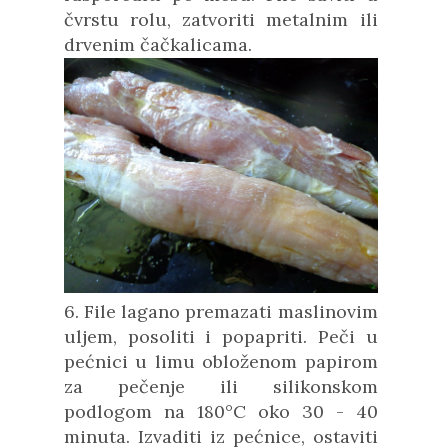
čvrstu rolu, zatvoriti metalnim ili
drvenim čačkalicama.
6. File lagano premazati maslinovim
uljem, posoliti i popapriti. Peči u
pećnici u limu obloženom papirom
za pečenje ili silikonskom
podlogom na 180°C oko 30 - 40
minuta. Izvaditi iz pećnice, ostaviti