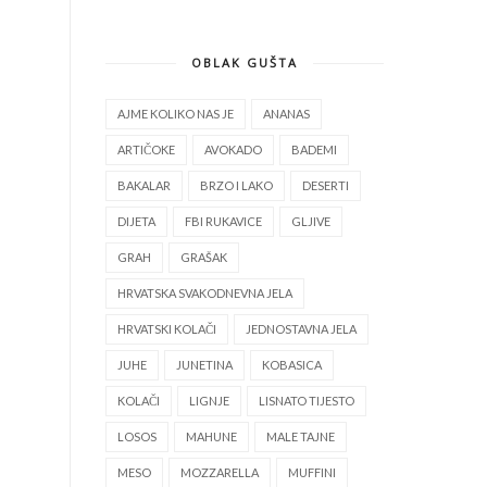
OBLAK GUŠTA
AJME KOLIKO NAS JE
ANANAS
ARTIČOKE
AVOKADO
BADEMI
BAKALAR
BRZO I LAKO
DESERTI
DIJETA
FBI RUKAVICE
GLJIVE
GRAH
GRAŠAK
HRVATSKA SVAKODNEVNA JELA
HRVATSKI KOLAČI
JEDNOSTAVNA JELA
JUHE
JUNETINA
KOBASICA
KOLAČI
LIGNJE
LISNATO TIJESTO
LOSOS
MAHUNE
MALE TAJNE
MESO
MOZZARELLA
MUFFINI