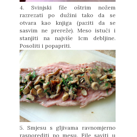
4. Svinjski file oštrim nožem
razrezati po dužini tako da se
otvara kao knjiga (paziti da se
sasvim ne prereže). Meso istući i
stanjiti na najviše 1cm debljine.
Posoliti i popapriti.
5. Smjesu s gljivama ravnomjerno
rasporediti po mesu. File saviti u