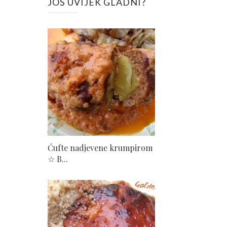
JOŠ UVIJEK GLADNI?
Ćufte nadjevene krumpirom
☆ B...