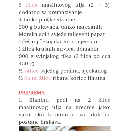
5
žlica
maslinovog ulja (2 + 3),
dodatno za premazivanje
4 tanke ploške slanine
200 g bukovača, tanko narezanih
Morska sol i svježe mljeveni papar
1 češanj češnjaka, sitno sjeckani
1 žlica krušnih mrvica, domaćih
900 g svinjskog filea (2 filea po cca
450 g)
½
šalice
svježeg peršina, sjeckanog
½
čajne žlice
ribane korice limuna
PRIPREMA:
1. Slaninu peči na 2 žlice
maslinovog ulja na srednje jakoj
vatri oko 5 minuta, sve dok ne
postane hrskava.