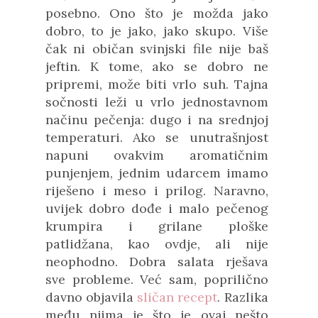
posebno. Ono što je možda jako
dobro, to je jako, jako skupo. Više
čak ni običan svinjski file nije baš
jeftin. K tome, ako se dobro ne
pripremi, može biti vrlo suh. Tajna
sočnosti leži u vrlo jednostavnom
načinu pečenja: dugo i na srednjoj
temperaturi. Ako se unutrašnjost
napuni ovakvim aromatičnim
punjenjem, jednim udarcem imamo
riješeno i meso i prilog. Naravno,
uvijek dobro dođe i malo pečenog
krumpira i grilane ploške
patlidžana, kao ovdje, ali nije
neophodno. Dobra salata rješava
sve probleme. Već sam, poprilično
davno objavila
sličan recept
. Razlika
među njima je što je ovaj nešto