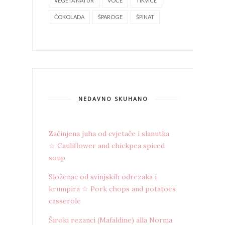
VEGETA NATUR
VOĆE
TIKVICE
ČOKOLADA
ŠPAROGE
ŠPINAT
NEDAVNO SKUHANO
Začinjena juha od cvjetače i slanutka
☆ Cauliflower and chickpea spiced
soup
Složenac od svinjskih odrezaka i
krumpira ☆ Pork chops and potatoes
casserole
Široki rezanci (Mafaldine) alla Norma