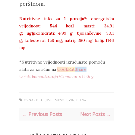
peršinom.
Nutritivne info za
1 porciju*
: energetska
vrijednost:
544 kcal
;
masti:
34,91
g;
ugljikohidrati:
4,99 g;
bjelančevine:
50,1
g;
kolesterol: 159
mg;
natrij:
380 mg;
kalij: 1146
mg.
*Nutritivne vrijednosti izračunate pomoću
alata za izračun na
Cook
Eat
Share
Uvjeti komentiranja*Comments Policy
,
,
OZNAKE :
GLJIVE
MESO
SVINJETINA
← Previous Posts
Next Posts →