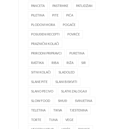
PANCETA
PASTRMKE
PATLIDŽAN
PILETINA
PITE
PIĆA
PLODOVI MORA
POGAČE
POSUĐENI RECEPTI
POVRĆE
PRAZNIČNI KOLAČI
PRIRODNI PRIPRAVCI
PURETINA
RAŠTIKA
RIBA
RIŽA
SIR
SITNI KOLAČI
SLADOLED
SLANE PITE
SLANI BISKVITI
SLANO PECIVO
SLATKI ZALOGAJI
SLOW FOOD
SMUĐ
SVINJETINA
TELETINA
TIKVA
TJESTENINA
TORTE
TUNA
VEGE