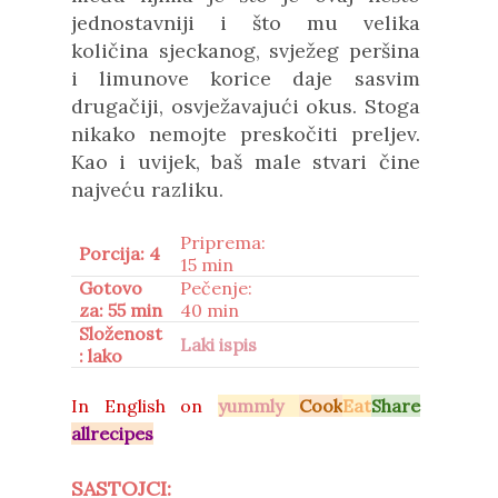
jednostavniji i što mu velika
količina sjeckanog, svježeg peršina
i limunove korice daje sasvim
drugačiji, osvježavajući okus. Stoga
nikako nemojte preskočiti preljev.
Kao i uvijek, baš male stvari čine
najveću razliku.
Priprema:
Porcija: 4
15 min
Gotovo
Pečenje:
za: 55 min
40 min
Složenost
Laki ispis
: lako
In
English on
yummly
Cook
Eat
Share
allrecipes
SASTOJCI: