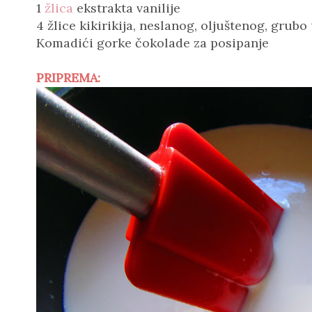
1
žlica
ekstrakta vanilije
4 žlice kikirikija, neslanog, oljuštenog, grubo
Komadići gorke čokolade za posipanje
PRIPREMA: