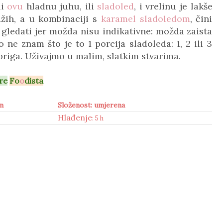
li
ovu
hladnu juhu, ili
sladoled
, i vrelinu je lakše
ažih, a u kombinaciji s
karamel sladoledom
, čini
 gledati jer možda nisu indikativne: možda zaista
 ne znam što je to 1 porcija sladoleda: 1, 2 ili 3
 briga. Uživajmo u malim, slatkim stvarima.
re
Fo
o
dista
in
Složenost: umjerena
Hlađenje
: 5 h