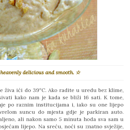
s
heavenly delicious and smooth.
☆
e živa ići do 39°C. Ako radite u uredu bez klime,
ivati kako nam je kada se bliži 16 sati. K tome,
 po raznim institucijama i, iako su one lijepo
o vrelom suncu do mjesta gdje je parkiran auto.
 udaljeno, ali nakon samo 5 minuta hoda sva sam u
sjećam lijepo. Na sreću, noći su znatno svježije,