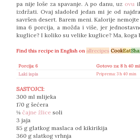
pa nije loše za spavanje. A po danu, uz
ovu
i
izdržati. Ovaj sladoled jedan mi je od najdr
savršen desert. Barem meni. Kalorije nemojte
ima 6 porcija, a možda i više, jer jednostavno
kuglice? I koliko su velike kuglice? Ma, koga
Find this recipe in
English on
allrecipes
Cook
Eat
Sha
Porcija: 6
Gotovo za: 8 h 40 m
Laki ispis
Priprema: 3 h 40 min
SASTOJCI:
300 ml mlijeka
170 g šećera
⅛
čajne žlice
soli
3 jaja
85 g glatkog maslaca od kikirikija
360 g slatkog vrhnja