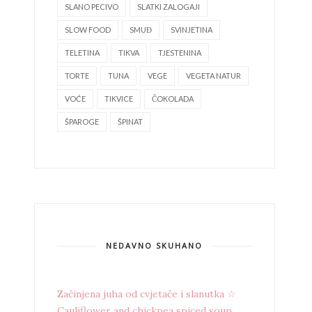
SLANO PECIVO
SLATKI ZALOGAJI
SLOW FOOD
SMUĐ
SVINJETINA
TELETINA
TIKVA
TJESTENINA
TORTE
TUNA
VEGE
VEGETA NATUR
VOĆE
TIKVICE
ČOKOLADA
ŠPAROGE
ŠPINAT
NEDAVNO SKUHANO
Začinjena juha od cvjetače i slanutka ☆
Cauliflower and chickpea spiced soup