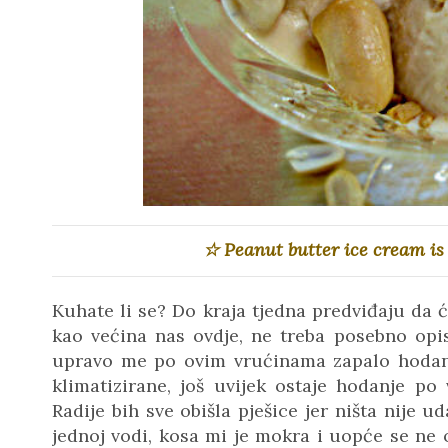
☆ Peanut butter ice cream i
Kuhate li se? Do kraja tjedna predviđaju da ć
kao većina nas ovdje, ne treba posebno opis
upravo me po ovim vrućinama zapalo hodanje
klimatizirane, još uvijek ostaje hodanje p
Radije bih sve obišla pješice jer ništa nije
jednoj vodi, kosa mi je mokra i uopće se ne o