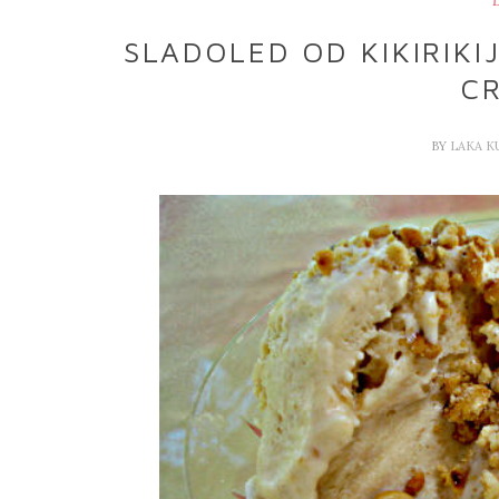
D
SLADOLED OD KIKIRIKI
C
BY
LAKA K