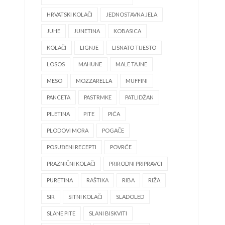
HRVATSKI KOLAČI
JEDNOSTAVNA JELA
JUHE
JUNETINA
KOBASICA
KOLAČI
LIGNJE
LISNATO TIJESTO
LOSOS
MAHUNE
MALE TAJNE
MESO
MOZZARELLA
MUFFINI
PANCETA
PASTRMKE
PATLIDŽAN
PILETINA
PITE
PIĆA
PLODOVI MORA
POGAČE
POSUĐENI RECEPTI
POVRĆE
PRAZNIČNI KOLAČI
PRIRODNI PRIPRAVCI
PURETINA
RAŠTIKA
RIBA
RIŽA
SIR
SITNI KOLAČI
SLADOLED
SLANE PITE
SLANI BISKVITI