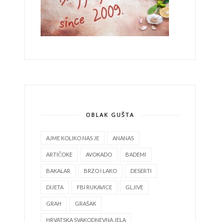
OBLAK GUŠTA
AJME KOLIKO NAS JE
ANANAS
ARTIČOKE
AVOKADO
BADEMI
BAKALAR
BRZO I LAKO
DESERTI
DIJETA
FBI RUKAVICE
GLJIVE
GRAH
GRAŠAK
HRVATSKA SVAKODNEVNA JELA