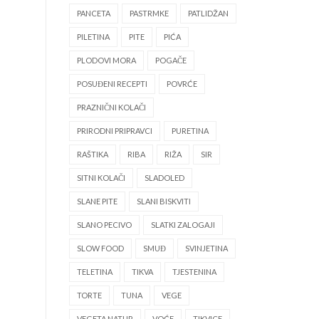
PANCETA
PASTRMKE
PATLIDŽAN
PILETINA
PITE
PIĆA
PLODOVI MORA
POGAČE
POSUĐENI RECEPTI
POVRĆE
PRAZNIČNI KOLAČI
PRIRODNI PRIPRAVCI
PURETINA
RAŠTIKA
RIBA
RIŽA
SIR
SITNI KOLAČI
SLADOLED
SLANE PITE
SLANI BISKVITI
SLANO PECIVO
SLATKI ZALOGAJI
SLOW FOOD
SMUĐ
SVINJETINA
TELETINA
TIKVA
TJESTENINA
TORTE
TUNA
VEGE
VEGETA NATUR
VOĆE
TIKVICE