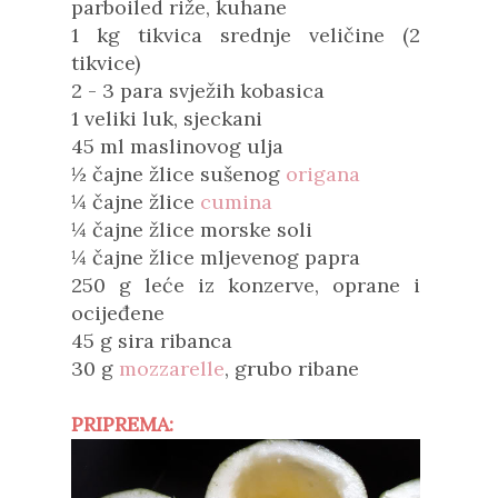
parboiled riže, kuhane
1 kg tikvica srednje veličine (2
tikvice)
2 - 3 para svježih kobasica
1 veliki luk, sjeckani
45 ml maslinovog ulja
½ čajne žlice sušenog
origana
¼ čajne žlice
cumina
¼ čajne žlice morske soli
¼ čajne žlice mljevenog papra
250 g leće iz konzerve, oprane i
ocijeđene
45 g sira ribanca
30 g
mozzarelle
, grubo ribane
PRIPREMA: