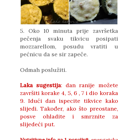
5. Oko 10 minuta prije završetka
pečenja svaku tikvicu posipati
mozzarellom, posudu vratiti u
pećnicu da se sir zapeče.
Odmah poslužiti.
Laka sugestija
: dan ranije možete
završiti korake 4, 5, 6 , 7 i dio koraka
9. Idući dan ispecite tikvice kako
slijedi. Također, ako što preostane,
posve ohladite i smrznite za
slijedeći put.
Nutritivne info za 1 porciju*
: energetska