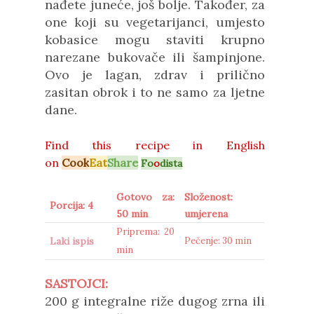
nađete juneće, još bolje. Također, za
one koji su vegetarijanci, umjesto
kobasice mogu staviti krupno
narezane bukovače ili šampinjone.
Ovo je lagan, zdrav i prilično
zasitan obrok i to ne samo za ljetne
dane.
Find this recipe in
English
on
Cook
Eat
Share
Fo
o
dista
Gotovo za:
Složenost:
Porcija: 4
50 min
umjerena
Priprema: 20
Laki ispis
Pečenje: 30 min
min
SASTOJCI:
200 g integralne riže dugog zrna ili