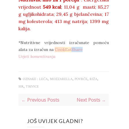
vrijednost
549 kcal
; 11,04 g masti; 85,27
g ugljikohidrata; 29,45 g bjelančevina; 17
mg kolesterola; 413 mg natrija; 1399 mg
kalija.
*Nutritivne vrijednosti izračunate pomoću
alata za izračun na
Cook
Eat
Share
Uvjeti komentiranja
,
,
,
,
OZNAKE :
LEĆA
MOZZARELLA
POVRĆE
RIŽA
,
SIR
TIKVICE
← Previous Posts
Next Posts →
JOŠ UVIJEK GLADNI?