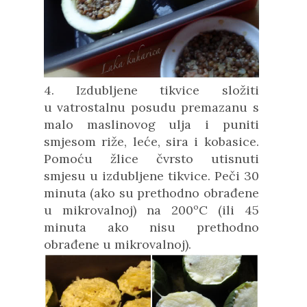
4. Izdubljene tikvice složiti
u
vatrostalnu posudu premazanu s
malo maslinovog ulja
i puniti
smjesom riže, leće, sira i kobasice.
Pomoću žlice čvrsto utisnuti
smjesu u izdubljene tikvice. Peči 30
minuta (ako su prethodno obrađene
u mikrovalnoj) na
200ºC (
ili 45
minuta ako nisu prethodno
obrađene u mikrovalnoj).