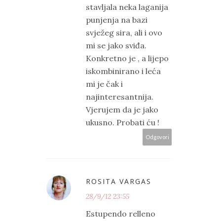
stavljala neka laganija
punjenja na bazi
svježeg sira, ali i ovo
mi se jako sviđa.
Konkretno je , a lijepo
iskombinirano i leća
mi je čak i
najinteresantnija.
Vjerujem da je jako
ukusno. Probati ću !
Odgovori
ROSITA VARGAS
28/9/12 23:55
Estupendo relleno