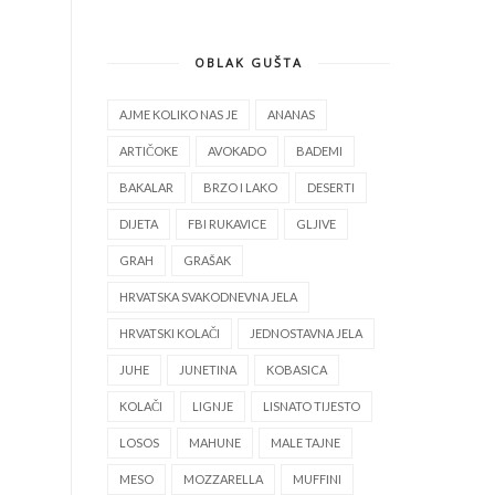
OBLAK GUŠTA
AJME KOLIKO NAS JE
ANANAS
ARTIČOKE
AVOKADO
BADEMI
BAKALAR
BRZO I LAKO
DESERTI
DIJETA
FBI RUKAVICE
GLJIVE
GRAH
GRAŠAK
HRVATSKA SVAKODNEVNA JELA
HRVATSKI KOLAČI
JEDNOSTAVNA JELA
JUHE
JUNETINA
KOBASICA
KOLAČI
LIGNJE
LISNATO TIJESTO
LOSOS
MAHUNE
MALE TAJNE
MESO
MOZZARELLA
MUFFINI