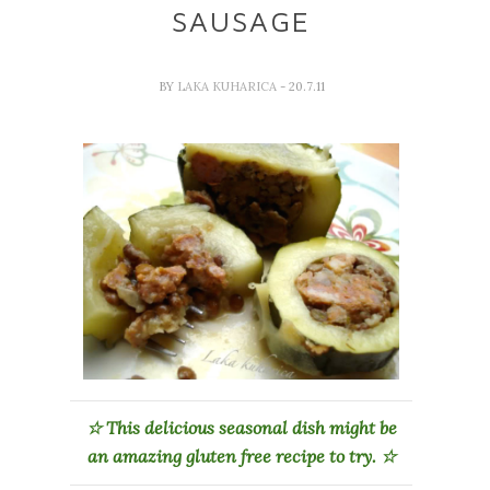
SAUSAGE
BY
LAKA KUHARICA
- 20.7.11
☆
This delicious seasonal dish might be
an amazing gluten free recipe to try.
☆