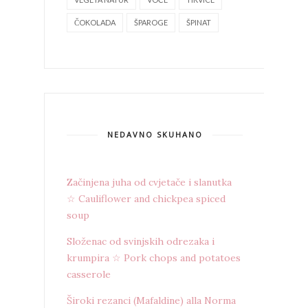
ČOKOLADA
ŠPAROGE
ŠPINAT
NEDAVNO SKUHANO
Začinjena juha od cvjetače i slanutka
☆ Cauliflower and chickpea spiced
soup
Složenac od svinjskih odrezaka i
krumpira ☆ Pork chops and potatoes
casserole
Široki rezanci (Mafaldine) alla Norma