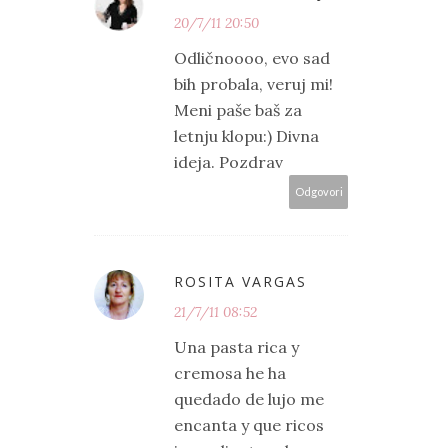
20/7/11 20:50
Odličnoooo, evo sad
bih probala, veruj mi!
Meni paše baš za
letnju klopu:) Divna
ideja. Pozdrav
Odgovori
ROSITA VARGAS
21/7/11 08:52
Una pasta rica y
cremosa he ha
quedado de lujo me
encanta y que ricos