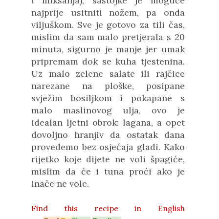
i miksanja), sastojke je moguće
najprije usitniti nožem, pa onda
viljuškom. Sve je gotovo za tili čas,
mislim da sam malo pretjerala s 20
minuta, sigurno je manje jer umak
pripremam dok se kuha tjestenina.
Uz malo zelene salate ili rajčice
narezane na ploške, posipane
svježim bosiljkom i pokapane s
malo maslinovog ulja, ovo je
idealan ljetni obrok: lagana, a opet
dovoljno hranjiv da ostatak dana
provedemo bez osjećaja gladi. Kako
rijetko koje dijete ne voli špagiće,
mislim da će i tuna proći ako je
inače ne vole.
Find this recipe in
English