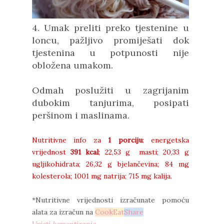
4. Umak preliti preko tjestenine u
loncu, pažljivo promiješati dok
tjestenina u potpunosti nije
obložena umakom.
Odmah poslužiti u zagrijanim
dubokim tanjurima, posipati
peršinom i maslinama.
Nutritivne info za
1 porciju
: energetska
vrijednost
391 kcal
; 22,53 g masti; 20,33 g
ugljikohidrata; 26,32 g bjelančevina; 84 mg
kolesterola; 1001 mg natrija; 715 mg kalija.
*Nutritivne vrijednosti izračunate pomoću
alata za izračun na
Cook
Eat
Share
Uvjeti komentiranja