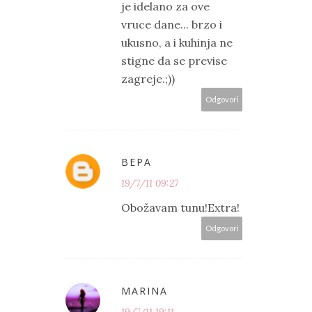
je idelano za ove
vruce dane... brzo i
ukusno, a i kuhinja ne
stigne da se previse
zagreje.;))
Odgovori
ВЕРА
19/7/11 09:27
Obožavam tunu!Extra!
Odgovori
MARINA
19/7/11 19:11