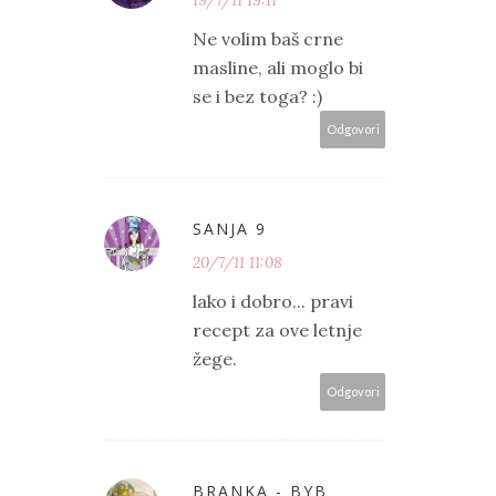
Ne volim baš crne
masline, ali moglo bi
se i bez toga? :)
Odgovori
SANJA 9
20/7/11 11:08
lako i dobro... pravi
recept za ove letnje
žege.
Odgovori
BRANKA - BYB