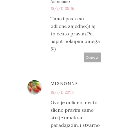
Anonimno
18/7/11 09:16
Tuna i pasta su
odlicne zajedno:)I aj
to cesto pravim.Pa
usput pokupim omega
3:)
Odgovori
MIGNONNE
18/7/11 20:14
Ovo je odlicno, nesto
slicno pravim samo
sto je umak sa
paradajzom, i stvarno