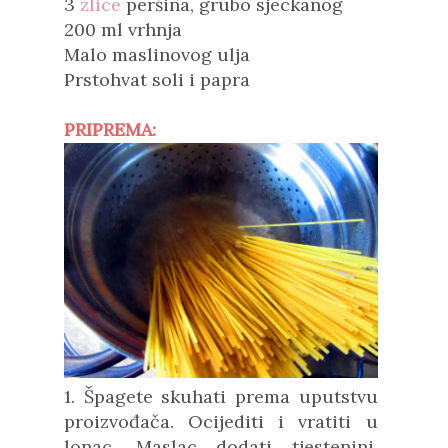
3
žlice
peršina, grubo sjeckanog
200 ml vrhnja
Malo maslinovog ulja
Prstohvat soli i papra
PRIPREMA:
1. Špagete skuhati prema uputstvu
proizvođača. Ocijediti i vratiti u
lonac. Maslac dodati tjestenini,