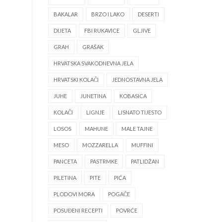
BAKALAR
BRZO I LAKO
DESERTI
DIJETA
FBI RUKAVICE
GLJIVE
GRAH
GRAŠAK
HRVATSKA SVAKODNEVNA JELA
HRVATSKI KOLAČI
JEDNOSTAVNA JELA
JUHE
JUNETINA
KOBASICA
KOLAČI
LIGNJE
LISNATO TIJESTO
LOSOS
MAHUNE
MALE TAJNE
MESO
MOZZARELLA
MUFFINI
PANCETA
PASTRMKE
PATLIDŽAN
PILETINA
PITE
PIĆA
PLODOVI MORA
POGAČE
POSUĐENI RECEPTI
POVRĆE