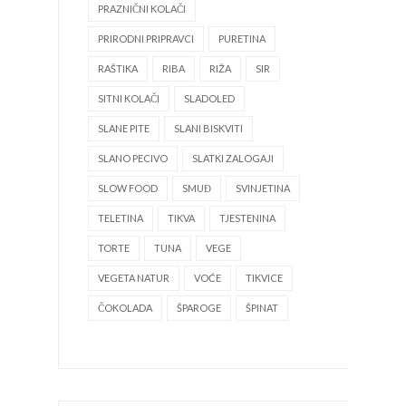
PRAZNIČNI KOLAČI
PRIRODNI PRIPRAVCI
PURETINA
RAŠTIKA
RIBA
RIŽA
SIR
SITNI KOLAČI
SLADOLED
SLANE PITE
SLANI BISKVITI
SLANO PECIVO
SLATKI ZALOGAJI
SLOW FOOD
SMUĐ
SVINJETINA
TELETINA
TIKVA
TJESTENINA
TORTE
TUNA
VEGE
VEGETA NATUR
VOĆE
TIKVICE
ČOKOLADA
ŠPAROGE
ŠPINAT