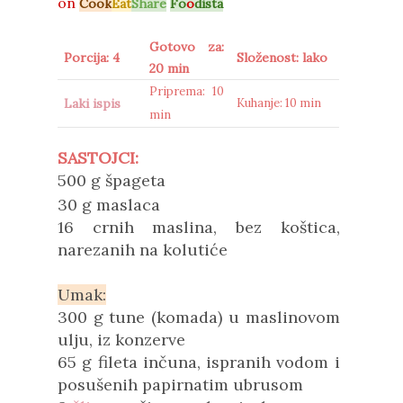
on
Cook
Eat
Share
Fo
o
dista
Gotovo za:
Porcija: 4
Složenost: lako
20 min
Priprema: 10
Laki ispis
Kuhanje: 10 min
min
SASTOJCI:
500 g špageta
30 g maslaca
16 crnih maslina, bez koštica,
narezanih na kolutiće
Umak:
300 g tune (komada) u maslinovom
ulju, iz konzerve
65 g fileta inčuna, ispranih vodom i
posušenih papirnatim ubrusom