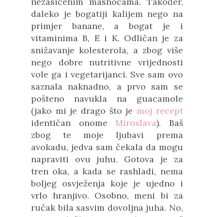
nezasićenim masnoćama. Također,
daleko je bogatiji kalijem nego na
primjer banane, a bogat je i
vitaminima B, E i K. Odličan je za
snižavanje kolesterola, a zbog više
nego dobre nutritivne vrijednosti
vole ga i vegetarijanci. Sve sam ovo
saznala naknadno, a prvo sam se
pošteno navukla na guacamole
(jako mi je drago što je
moj recept
identičan onome
Miroslava
). Baš
zbog te moje ljubavi prema
avokadu, jedva sam čekala da mogu
napraviti ovu juhu. Gotova je za
tren oka, a kada se rashladi, nema
boljeg osvježenja koje je ujedno i
vrlo hranjivo. Osobno, meni bi za
ručak bila sasvim dovoljna juha. No,