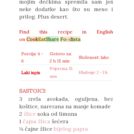
mojim dečkima spremila sam još
neke dodatke kao što su meso i
prilog. Plus desert.
Find this recipe in
English
on
Cook
Eat
Share
Fo
o
dista
Porcija: 4 -
Gotovo za:
Složenost: lako
6
2 h 15 min
Priprema: 15
Laki ispis
Hlađenje: 2 - 3 h
min
SASTOJCI:
3 zrela avokada, oguljena, bez
koštice, narezana na manje komade
2
žlice
soka od limuna
1
čajna žlica
šećera
⅛ čajne žlice
bijelog papra