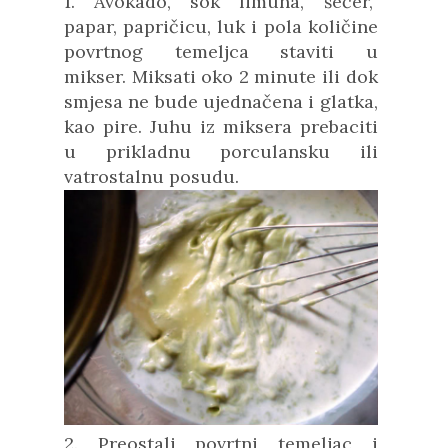
1. Avokado, sok limuna, šećer,
papar, papričicu, luk
i pola količine
povrtnog temeljca
staviti u
mikser.
Miksati oko 2 minute ili dok
smjesa ne bude ujednačena i glatka,
kao pire. Juhu iz miksera prebaciti
u prikladnu porculansku ili
vatrostalnu posudu.
2. Preostali povrtni temeljac i