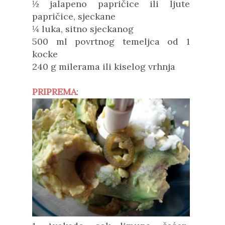
½ jalapeno papričice ili ljute
papričice, sjeckane
¼ luka, sitno sjeckanog
500 ml povrtnog temeljca od 1
kocke
240 g milerama ili kiselog vrhnja
PRIPREMA
: