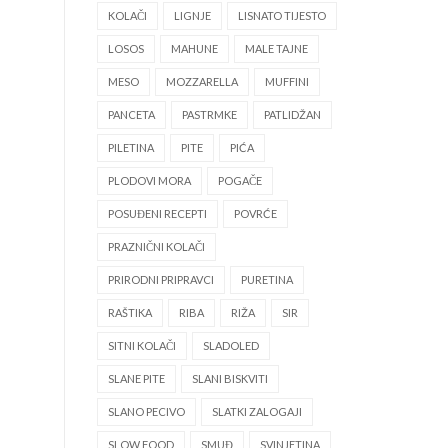
KOLAČI
LIGNJE
LISNATO TIJESTO
LOSOS
MAHUNE
MALE TAJNE
MESO
MOZZARELLA
MUFFINI
PANCETA
PASTRMKE
PATLIDŽAN
PILETINA
PITE
PIĆA
PLODOVI MORA
POGAČE
POSUĐENI RECEPTI
POVRĆE
PRAZNIČNI KOLAČI
PRIRODNI PRIPRAVCI
PURETINA
RAŠTIKA
RIBA
RIŽA
SIR
SITNI KOLAČI
SLADOLED
SLANE PITE
SLANI BISKVITI
SLANO PECIVO
SLATKI ZALOGAJI
SLOW FOOD
SMUĐ
SVINJETINA