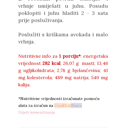
vrhnje umiješati u juhu. Posudu
poklopiti i juhu hladiti 2 - 3 sata
prije posluživanja.
Poslužiti s kriškama avokada i malo
vrhnja.
Nutritivne info za
1 porciju*
: energetska
vrijednost
282 kcal
; 26,07 g masti; 13,46
g ugljikohidrata; 2,78 g bjelančevina; 41
mg kolesterola; 489 mg natrija; 540 mg
kalija.
*Nutritivne vrijednosti izračunate pomoću
alata za izračun na
Cook
Eat
Share
Uvjeti komentiranja