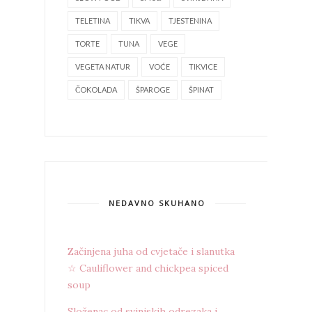
TELETINA
TIKVA
TJESTENINA
TORTE
TUNA
VEGE
VEGETA NATUR
VOĆE
TIKVICE
ČOKOLADA
ŠPAROGE
ŠPINAT
NEDAVNO SKUHANO
Začinjena juha od cvjetače i slanutka
☆ Cauliflower and chickpea spiced
soup
Složenac od svinjskih odrezaka i