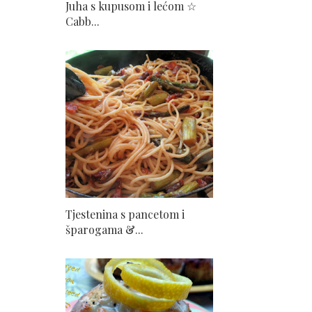
Juha s kupusom i lećom ☆
Cabb...
Tjestenina s pancetom i
šparogama &...