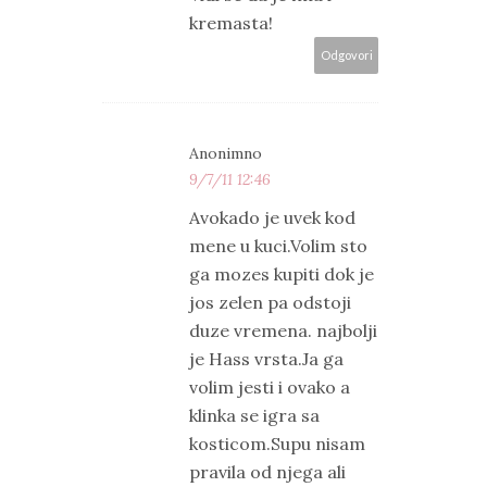
kremasta!
Odgovori
Anonimno
9/7/11 12:46
Avokado je uvek kod
mene u kuci.Volim sto
ga mozes kupiti dok je
jos zelen pa odstoji
duze vremena. najbolji
je Hass vrsta.Ja ga
volim jesti i ovako a
klinka se igra sa
kosticom.Supu nisam
pravila od njega ali