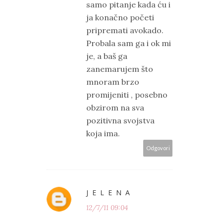
samo pitanje kada ću i
ja konačno početi
pripremati avokado.
Probala sam ga i ok mi
je, a baš ga
zanemarujem što
mnoram brzo
promijeniti , posebno
obzirom na sva
pozitivna svojstva
koja ima.
Odgovori
J E L E N A
12/7/11 09:04