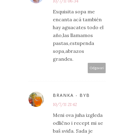
10/7/11 06:34
Exquisita sopa me
encanta acá también
hay aguacates todo el
año,las llamamos
pastas,estupenda
sopa,abrazos
grandes.
Odgovori
BRANKA - BYB
10/7/11 21:42
Meni ova juha izgleda
odlično i recept mi se
baš sviđa. Sada je