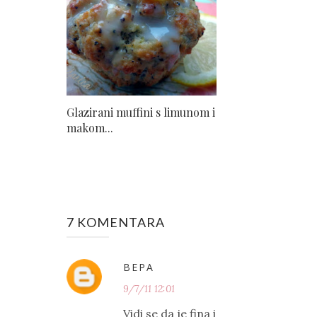
Glazirani muffini s limunom i
makom...
7 KOMENTARA
ВЕРА
9/7/11 12:01
Vidi se da je fina i