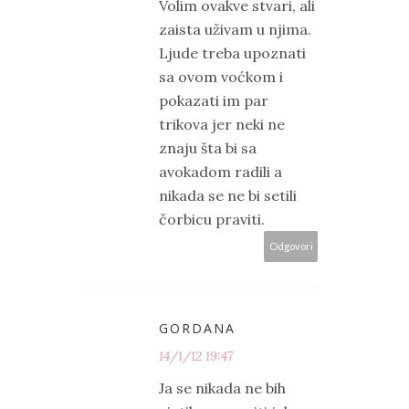
Volim ovakve stvari, ali
zaista uživam u njima.
Ljude treba upoznati
sa ovom voćkom i
pokazati im par
trikova jer neki ne
znaju šta bi sa
avokadom radili a
nikada se ne bi setili
čorbicu praviti.
Odgovori
GORDANA
14/1/12 19:47
Ja se nikada ne bih