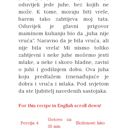
oduvijek jede juhe, bez kojih ne
može. K tome, moraju biti vrele,
barem tako zahtijeva moj tata.
Oduvijek je glavni prigovor
maminom kuhanju bio da „juha nije
vruća“. Naravno da je bila vruća, ali
nije bila vrela! Mi nismo toliko
zahtjevni i neke juhe možemo jesti
mlake, a neke i skoro hladne, zavisi
o juhi i godišnjem dobu. Ova juha
koju predlažem iznenađujuće je
dobra i vruća i mlaka. Pod uvjetom
da ste ljubitelj navedenih sastojaka.
For this recipe in
English scroll down!
Gotovo za:
Porcija: 4
Složenost: lako
35 min