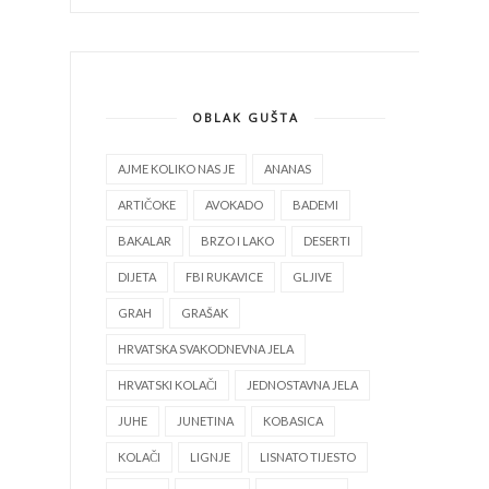
OBLAK GUŠTA
AJME KOLIKO NAS JE
ANANAS
ARTIČOKE
AVOKADO
BADEMI
BAKALAR
BRZO I LAKO
DESERTI
DIJETA
FBI RUKAVICE
GLJIVE
GRAH
GRAŠAK
HRVATSKA SVAKODNEVNA JELA
HRVATSKI KOLAČI
JEDNOSTAVNA JELA
JUHE
JUNETINA
KOBASICA
KOLAČI
LIGNJE
LISNATO TIJESTO