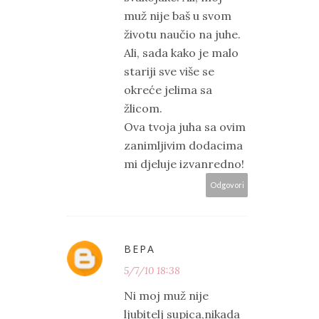
muž nije baš u svom
životu naučio na juhe.
Ali, sada kako je malo
stariji sve više se
okreće jelima sa
žlicom.
Ova tvoja juha sa ovim
zanimljivim dodacima
mi djeluje izvanredno!
Odgovori
ВЕРА
5/7/10 18:38
Ni moj muž nije
ljubitelj supica,nikada