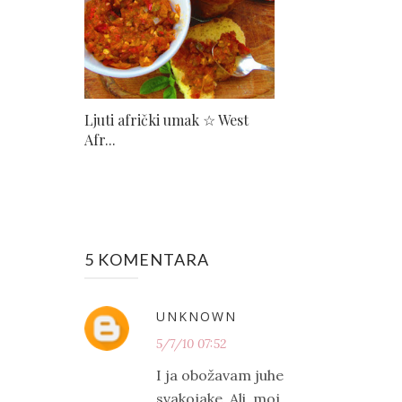
Ljuti afrički umak ☆ West
Afr...
5 KOMENTARA
UNKNOWN
5/7/10 07:52
I ja obožavam juhe
svakojake. Ali, moj