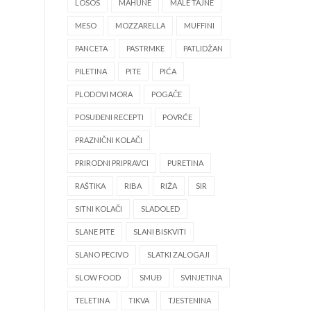
LOSOS
MAHUNE
MALE TAJNE
MESO
MOZZARELLA
MUFFINI
PANCETA
PASTRMKE
PATLIDŽAN
PILETINA
PITE
PIĆA
PLODOVI MORA
POGAČE
POSUĐENI RECEPTI
POVRĆE
PRAZNIČNI KOLAČI
PRIRODNI PRIPRAVCI
PURETINA
RAŠTIKA
RIBA
RIŽA
SIR
SITNI KOLAČI
SLADOLED
SLANE PITE
SLANI BISKVITI
SLANO PECIVO
SLATKI ZALOGAJI
SLOW FOOD
SMUĐ
SVINJETINA
TELETINA
TIKVA
TJESTENINA