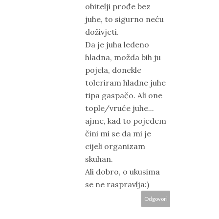
obitelji prođe bez
juhe, to sigurno neću
doživjeti.
Da je juha ledeno
hladna, možda bih ju
pojela, donekle
toleriram hladne juhe
tipa gaspačo. Ali one
tople/vruće juhe...
ajme, kad to pojedem
čini mi se da mi je
cijeli organizam
skuhan.
Ali dobro, o ukusima
se ne raspravlja:)
Odgovori