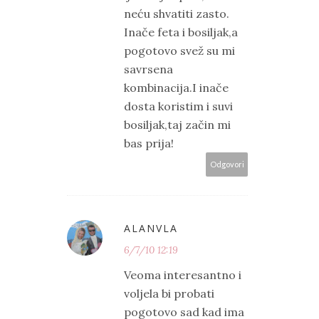
neću shvatiti zasto.
Inače feta i bosiljak,a
pogotovo svež su mi
savrsena
kombinacija.I inače
dosta koristim i suvi
bosiljak,taj začin mi
bas prija!
Odgovori
ALANVLA
6/7/10 12:19
Veoma interesantno i
voljela bi probati
pogotovo sad kad ima