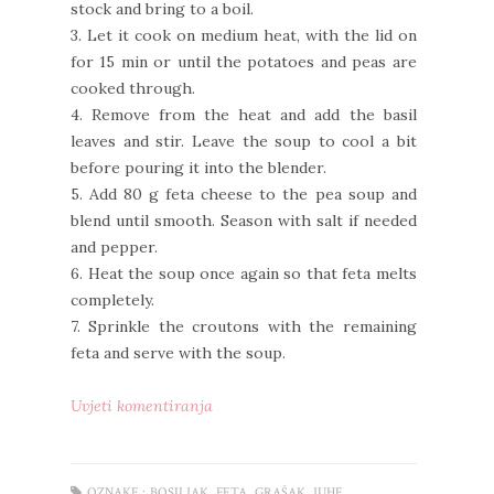
stock and bring to a boil.
3. Let it cook on medium heat, with the lid on
for 15 min or until the potatoes and peas are
cooked through.
4. Remove from the heat and add the basil
leaves and stir. Leave the soup to cool a bit
before pouring it into the blender.
5. Add 80 g feta cheese to the pea soup and
blend until smooth. Season with salt if needed
and pepper.
6. Heat the soup once again so that feta melts
completely.
7. Sprinkle the croutons with the remaining
feta and serve with the soup.
Uvjeti komentiranja
,
,
,
,
OZNAKE :
BOSILJAK
FETA
GRAŠAK
JUHE