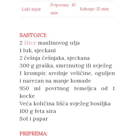
Priprema: 10
Laki ispis
Kuhanje: 25 min
min
SASTOJCI:
2
žlice
maslinovog ulja
1 luk, sjeckani
2 češnja češnjaka, sjeckana
300 g graška, smrznutog ili svježeg
1 krumpir, srednje veličine, oguljen
i narezan na manje komade
950 ml
povrtnog temeljca od 1
kocke
Veća količina lišća svježeg bosiljka
100 g feta sira
Sol i papar
PRIPREMA: