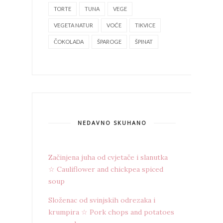
TORTE
TUNA
VEGE
VEGETA NATUR
VOĆE
TIKVICE
ČOKOLADA
ŠPAROGE
ŠPINAT
NEDAVNO SKUHANO
Začinjena juha od cvjetače i slanutka
☆ Cauliflower and chickpea spiced
soup
Složenac od svinjskih odrezaka i
krumpira ☆ Pork chops and potatoes