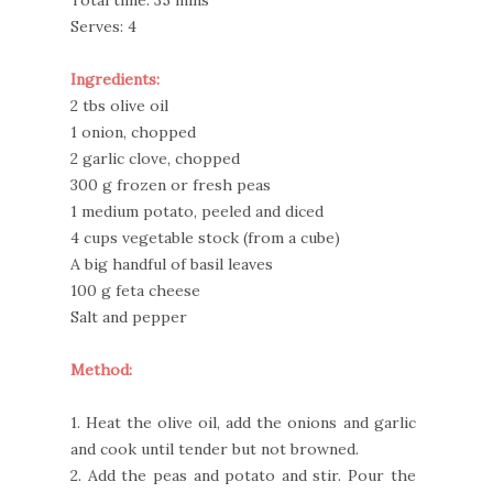
Total time: 35 mins
Serves: 4
Ingredients:
2 tbs olive oil
1 onion, chopped
2 garlic clove, chopped
300 g frozen or fresh peas
1 medium potato, peeled and diced
4 cups vegetable stock (from a cube)
A big handful of basil leaves
100 g feta cheese
Salt and pepper
Method:
1. Heat the olive oil, add the onions and garlic
and cook until tender but not browned.
2. Add the peas and potato and stir. Pour the