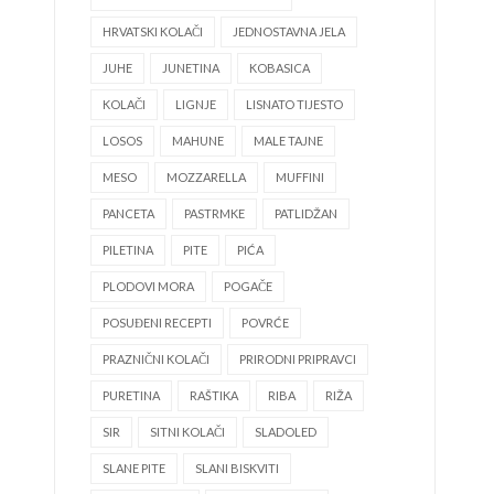
HRVATSKI KOLAČI
JEDNOSTAVNA JELA
JUHE
JUNETINA
KOBASICA
KOLAČI
LIGNJE
LISNATO TIJESTO
LOSOS
MAHUNE
MALE TAJNE
MESO
MOZZARELLA
MUFFINI
PANCETA
PASTRMKE
PATLIDŽAN
PILETINA
PITE
PIĆA
PLODOVI MORA
POGAČE
POSUĐENI RECEPTI
POVRĆE
PRAZNIČNI KOLAČI
PRIRODNI PRIPRAVCI
PURETINA
RAŠTIKA
RIBA
RIŽA
SIR
SITNI KOLAČI
SLADOLED
SLANE PITE
SLANI BISKVITI