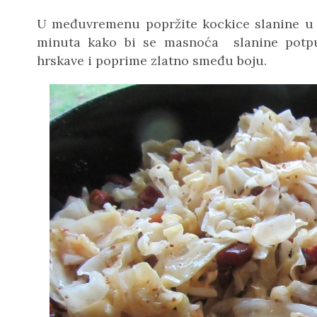
U međuvremenu popržite kockice slanine u v
minuta kako bi se masnoća slanine potpu
hrskave i poprime zlatno smeđu boju.