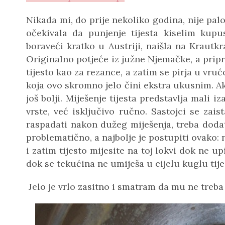
Nikada mi, do prije nekoliko godina, nije pa
očekivala da punjenje tijesta kiselim kup
boraveći kratko u Austriji, naišla na Krautkr
Originalno potjeće iz južne Njemačke, a pripre
tijesto kao za rezance, a zatim se pirja u vruć
koja ovo skromno jelo čini ekstra ukusnim. Ak
još bolji. Miješenje tijesta predstavlja mali 
vrste, već isključivo ručno. Sastojci se zais
raspadati nakon dužeg miješenja, treba doda
problematično, a najbolje je postupiti ovako:
i zatim tijesto mijesite na toj lokvi dok ne up
dok se tekućina ne umiješa u cijelu kuglu tij
Jelo je vrlo zasitno i smatram da mu ne treba