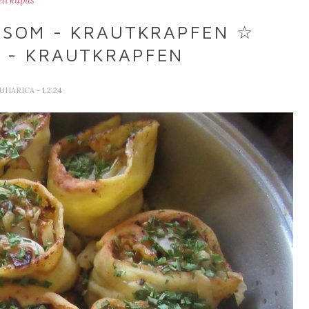
eli kupus
PUSOM - KRAUTKRAPFEN ☆
 - KRAUTKRAPFEN
KUHARICA
- 1.2.24