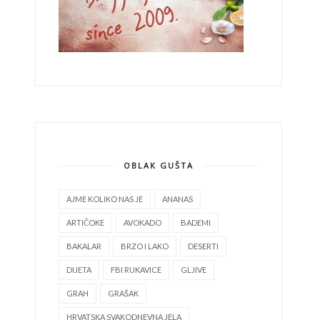
OBLAK GUŠTA
AJME KOLIKO NAS JE
ANANAS
ARTIČOKE
AVOKADO
BADEMI
BAKALAR
BRZO I LAKO
DESERTI
DIJETA
FBI RUKAVICE
GLJIVE
GRAH
GRAŠAK
HRVATSKA SVAKODNEVNA JELA