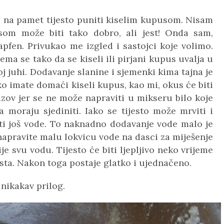
lo na pamet tijesto puniti kiselim kupusom.
Nisam
usom može biti tako dobro, ali jest!
Onda sam,
apfen. Privukao me izgled i sastojci koje volimo.
ma se tako da se kiseli ili pirjani kupus uvalja u
oj juhi. Dodavanje slanine i sjemenki kima tajna je
o imate domaći kiseli kupus, kao mi, okus će biti
izazov jer se ne može napraviti u mikseru bilo koje
ta moraju sjediniti. Iako se tijesto može mrviti i
ti još vode. To naknadno dodavanje vode malo je
 napravite malu lokvicu vode na dasci za miješenje
ije svu vodu. Tijesto će biti ljepljivo neko vrijeme
esta. Nakon toga postaje glatko i ujednačeno.
 nikakav prilog.