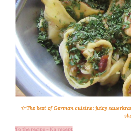
☆
The best of German cuisine: juicy sauerkra
sh
To the recipe - Na recept