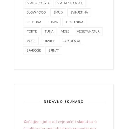
SLANO PECIVO
SLATKI ZALOGAJI
SLOW FOOD
SMUĐ
SVINJETINA
TELETINA
TIKVA
TJESTENINA
TORTE
TUNA
VEGE
VEGETA NATUR
VOĆE
TIKVICE
ČOKOLADA
ŠPAROGE
ŠPINAT
NEDAVNO SKUHANO
Začinjena juha od cvjetače i slanutka ☆
Cauliflower and chickpea spiced soup