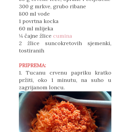
300 g mrkve, grubo ribane
800 ml vode
1 povrtna kocka
60 ml mlijeka
¼ čajne žlice
cumina
2 žlice suncokretovih sjemenki,
tostiranih
PRIPREMA:
1. Tucanu crvenu papriku kratko
pržiti, oko 1 minutu, na suho u
zagrijanom loncu.