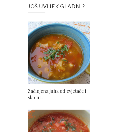
JOŠ UVIJEK GLADNI?
Začinjena juha od cvjetače i
slanut...