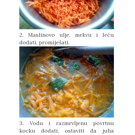
2. Maslinovo ulje, mrkvu i leću
dodati, promiješati.
3. Vodu i razmrvljenu povrtnu
kocku dodati, ostaviti da juha