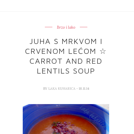
Brzo i lako
JUHA S MRKVOM I
CRVENOM LEĆOM ☆
CARROT AND RED
LENTILS SOUP
BY
LAKA KUHARICA
- 18.11.14