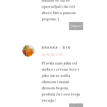
nadam se da se
oporavljaš i da ćeš
skoro biti u punom
pogonu :)
Odgovori
BRANKA - BYB
24/11/14 17:37
Pravila sam juhu od
mrkve i crvene leće i
jako mi se sviđa
okusom i mami
divnom bojom,
probati ću i ovu tvoju
verziju !