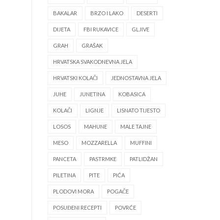
BAKALAR
BRZO I LAKO
DESERTI
DIJETA
FBI RUKAVICE
GLJIVE
GRAH
GRAŠAK
HRVATSKA SVAKODNEVNA JELA
HRVATSKI KOLAČI
JEDNOSTAVNA JELA
JUHE
JUNETINA
KOBASICA
KOLAČI
LIGNJE
LISNATO TIJESTO
LOSOS
MAHUNE
MALE TAJNE
MESO
MOZZARELLA
MUFFINI
PANCETA
PASTRMKE
PATLIDŽAN
PILETINA
PITE
PIĆA
PLODOVI MORA
POGAČE
POSUĐENI RECEPTI
POVRĆE