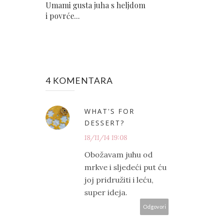
Umami gusta juha s heljdom
i povrće...
4 KOMENTARA
WHAT'S FOR
DESSERT?
18/11/14 19:08
Obožavam juhu od
mrkve i sljedeći put ću
joj pridružiti i leću,
super ideja.
Odgovori