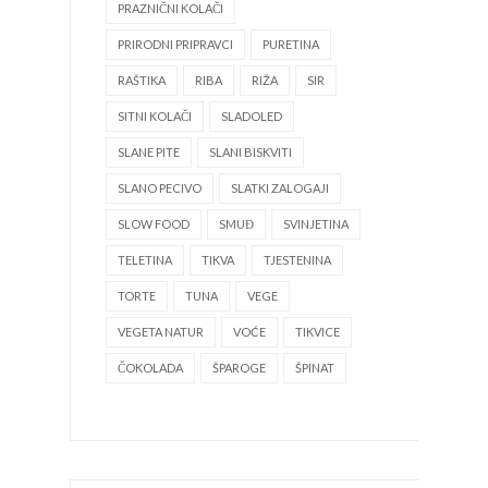
PRAZNIČNI KOLAČI
PRIRODNI PRIPRAVCI
PURETINA
RAŠTIKA
RIBA
RIŽA
SIR
SITNI KOLAČI
SLADOLED
SLANE PITE
SLANI BISKVITI
SLANO PECIVO
SLATKI ZALOGAJI
SLOW FOOD
SMUĐ
SVINJETINA
TELETINA
TIKVA
TJESTENINA
TORTE
TUNA
VEGE
VEGETA NATUR
VOĆE
TIKVICE
ČOKOLADA
ŠPAROGE
ŠPINAT