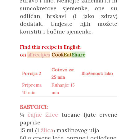
zdravo i fino. Nemojte zanemariti ni
suncokretove sjemenke, one su
odličan hrskavi (i jako zdrav)
dodatak. Umjesto njih možete
koristiti i bučine sjemenke.
Find this recipe in
English
on
allrecipes
Cook
Eat
Share
Gotovo za:
Porcija: 2
Složenost: lako
25 min
Priprema:
Kuhanje: 15
10 min
min
SASTOJCI:
¼
čajne žlice
tucane ljute crvene
paprike
15 ml (1
žlica
maslinovog ulja
)
80 g crvene leće, oprane i ocijeđene