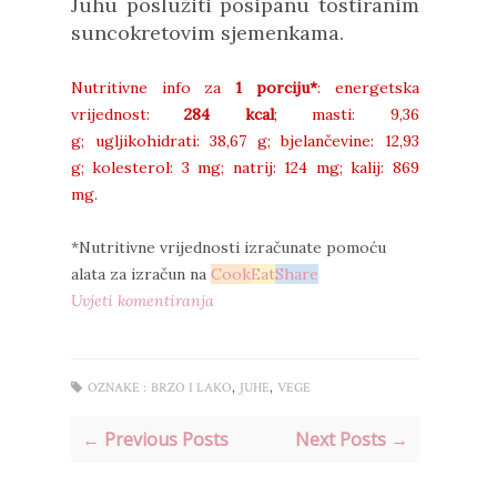
Juhu poslužiti posipanu tostiranim
suncokretovim sjemenkama.
Nutritivne info za
1 porciju*
: energetska
vrijednost:
284 kcal
;
masti:
9,36
g;
ugljikohidrati: 38,67
g;
bjelančevine:
12,93
g;
kolesterol: 3
mg;
natrij:
124 mg;
kalij: 869
mg.
*Nutritivne vrijednosti izračunate pomoću
alata za izračun na
Cook
Eat
Share
Uvjeti komentiranja
,
,
OZNAKE :
BRZO I LAKO
JUHE
VEGE
← Previous Posts
Next Posts →