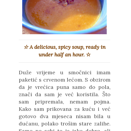
☆
A delicious, spicy soup, ready in
under half an hour.
☆
Duže vrijeme u smočnici imam
paketić s crvenom lećom. S obzirom
da je vrećica puna samo do pola,
znači da sam je već koristila. Što
sam pripremala, nemam pojma.
Kako sam prikovana za kuću i već
gotovo dva mjeseca nisam bila u
dućanu, polako trošim stare zalihe.
Samo po sebi to je jako dobro, ali