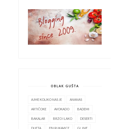
OBLAK GUŠTA
AJME KOLIKO NAS JE
ANANAS
ARTIČOKE
AVOKADO
BADEMI
BAKALAR
BRZO I LAKO
DESERTI
DIJETA
FBI RUKAVICE
GLJIVE