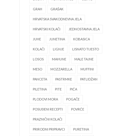
GRAH
GRAŠAK
HRVATSKA SVAKODNEVNA JELA
HRVATSKI KOLAČI
JEDNOSTAVNA JELA
JUHE
JUNETINA
KOBASICA
KOLAČI
LIGNJE
LISNATO TIJESTO
LOSOS
MAHUNE
MALE TAJNE
MESO
MOZZARELLA
MUFFINI
PANCETA
PASTRMKE
PATLIDŽAN
PILETINA
PITE
PIĆA
PLODOVI MORA
POGAČE
POSUĐENI RECEPTI
POVRĆE
PRAZNIČNI KOLAČI
PRIRODNI PRIPRAVCI
PURETINA