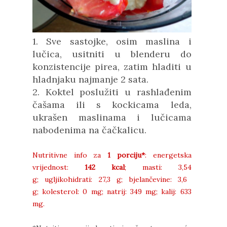
1. Sve sastojke, osim maslina i
lučica, usitniti u blenderu do
konzistencije pirea, zatim hladiti u
hladnjaku najmanje 2 sata.
2. Koktel poslužiti u rashlađenim
čašama ili s kockicama leda,
ukrašen maslinama i lučicama
nabodenima na čačkalicu.
Nutritivne info za
1 porciju*
: energetska
vrijednost:
142 kcal
;
masti: 3,54
g;
ugljikohidrati:
27,3 g;
bjelančevine:
3,6
g;
kolesterol:
0 mg;
natrij:
349 mg;
kalij:
633
mg.