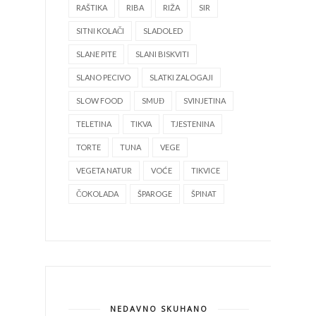
RAŠTIKA
RIBA
RIŽA
SIR
SITNI KOLAČI
SLADOLED
SLANE PITE
SLANI BISKVITI
SLANO PECIVO
SLATKI ZALOGAJI
SLOW FOOD
SMUĐ
SVINJETINA
TELETINA
TIKVA
TJESTENINA
TORTE
TUNA
VEGE
VEGETA NATUR
VOĆE
TIKVICE
ČOKOLADA
ŠPAROGE
ŠPINAT
NEDAVNO SKUHANO