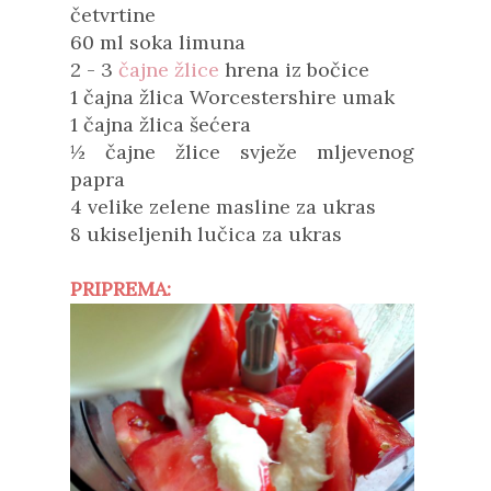
četvrtine
60 ml soka limuna
2 - 3
čajne žlice
hrena iz bočice
1 čajna žlica Worcestershire umak
1 čajna žlica šećera
½ čajne žlice svježe mljevenog
papra
4 velike zelene masline za ukras
8 ukiseljenih lučica za ukras
PRIPREMA: