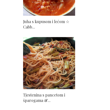
Juha s kupusom i lećom ☆
Cabb...
Tjestenina s pancetom i
šparogama &...