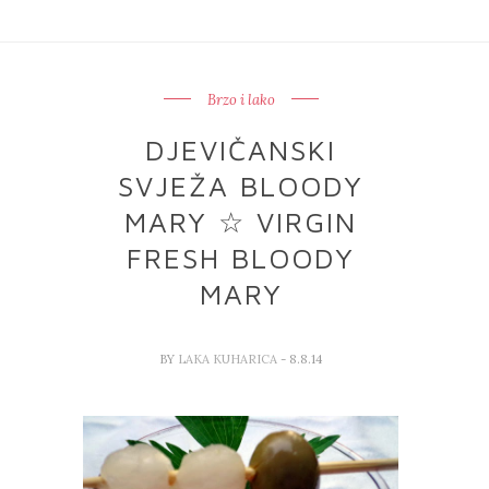
Brzo i lako
DJEVIČANSKI
SVJEŽA BLOODY
MARY ☆ VIRGIN
FRESH BLOODY
MARY
BY
LAKA KUHARICA
- 8.8.14