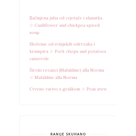
Začinjena juha od cvjetače i slanutka
☆ Cauliflower and chickpea spiced
soup
Složenac od svinjskih odrezaka i
krumpira ☆ Pork chops and potatoes
casserole
Široki rezanci (Mafaldine) alla Norma
☆ Mafaldine alla Norma
Crveno varivo s graškom ☆ Peas stew
RANIJE SKUHANO