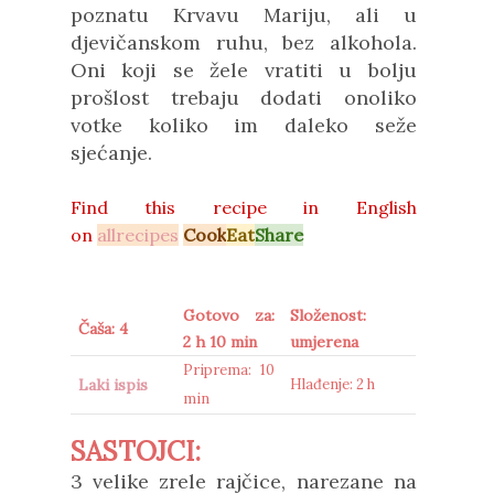
poznatu Krvavu Mariju, ali u
djevičanskom ruhu, bez alkohola.
Oni koji se žele vratiti u bolju
prošlost trebaju dodati onoliko
votke koliko im daleko seže
sjećanje.
Find this recipe in
English
on
allrecipes
Cook
Eat
Share
Gotovo za:
Složenost:
Čaša: 4
2 h 10 min
umjerena
Priprema: 10
Laki ispis
Hlađenje: 2 h
min
SASTOJCI:
3 velike zrele rajčice, narezane na