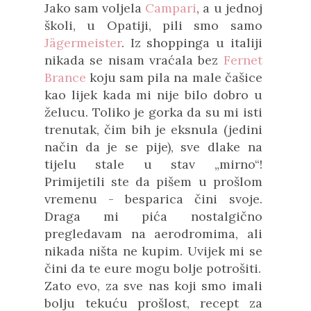
Jako sam voljela
Campari
, a u jednoj
školi, u Opatiji, pili smo samo
Jägermeister
. Iz shoppinga u italiji
nikada se nisam vraćala bez
Fernet
Brance
koju sam pila na male čašice
kao lijek kada mi nije bilo dobro u
želucu. Toliko je gorka da su mi isti
trenutak, čim bih je eksnula (jedini
način da je se pije), sve dlake na
tijelu stale u stav „mirno“!
Primijetili ste da pišem u prošlom
vremenu - besparica čini svoje.
Draga mi pića nostalgično
pregledavam na aerodromima, ali
nikada ništa ne kupim. Uvijek mi se
čini da te eure mogu bolje potrošiti.
Zato evo, za sve nas koji smo imali
bolju tekuću prošlost, recept za