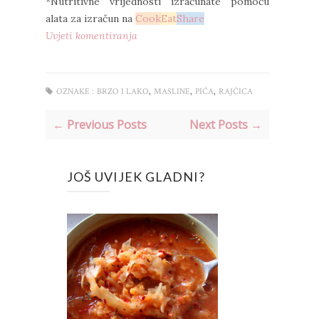
*Nutritivne vrijednosti izračunate pomoću
alata za izračun na
Cook
Eat
Share
Uvjeti komentiranja
,
,
,
OZNAKE :
BRZO I LAKO
MASLINE
PIĆA
RAJČICA
← Previous Posts
Next Posts →
JOŠ UVIJEK GLADNI?