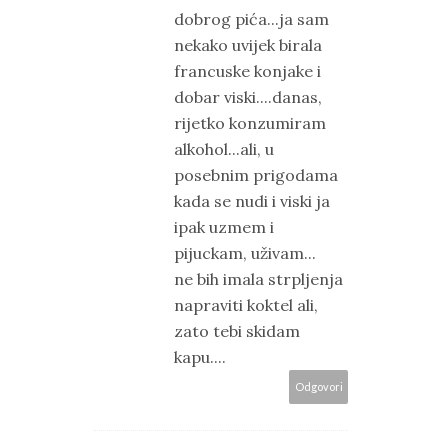
dobrog pića...ja sam
nekako uvijek birala
francuske konjake i
dobar viski....danas,
rijetko konzumiram
alkohol...ali, u
posebnim prigodama
kada se nudi i viski ja
ipak uzmem i
pijuckam, uživam...
ne bih imala strpljenja
napraviti koktel ali,
zato tebi skidam
kapu....
Odgovori