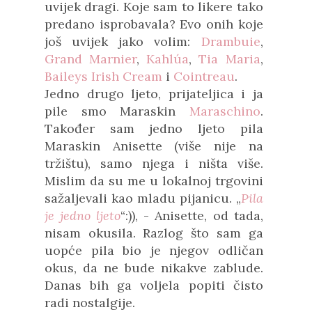
uvijek dragi. Koje sam to likere tako
predano isprobavala? Evo onih koje
još uvijek jako volim:
Drambuie
,
Grand Marnier
,
Kahlúa
,
Tia Maria
,
Baileys Irish Cream
i
Cointreau
.
Jedno drugo ljeto, prijateljica i ja
pile smo Maraskin
Maraschino
.
Također sam jedno ljeto pila
Maraskin Anisette (više nije na
tržištu), samo njega i ništa više.
Mislim da su me u lokalnoj trgovini
sažaljevali kao mladu pijanicu. „
Pila
je jedno ljeto
“:)), - Anisette, od tada,
nisam okusila. Razlog što sam ga
uopće pila bio je njegov odličan
okus, da ne bude nikakve zablude.
Danas bih ga voljela popiti čisto
radi nostalgije.