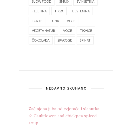
SLOW FOOD
SMUĐ
SVINJETINA
TELETINA
TIKVA
TJESTENINA
TORTE
TUNA
VEGE
VEGETA NATUR
VOĆE
TIKVICE
ČOKOLADA
ŠPAROGE
ŠPINAT
NEDAVNO SKUHANO
Začinjena juha od cvjetače i slanutka
☆ Cauliflower and chickpea spiced
soup