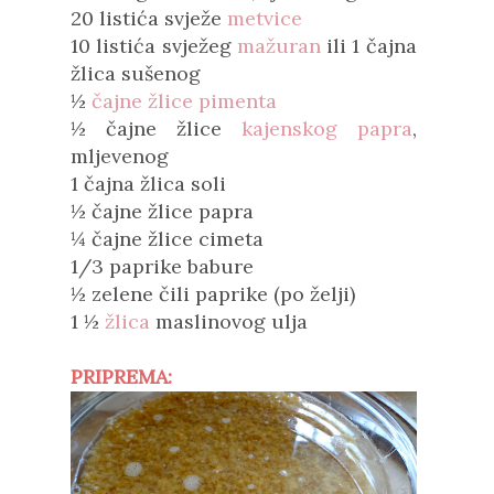
20 listića svježe
metvice
10 listića svježeg
mažuran
ili 1 čajna
žlica sušenog
½
čajne žlice
pimenta
½ čajne žlice
kajenskog papra
,
mljevenog
1 čajna žlica soli
½ čajne žlice papra
¼ čajne žlice cimeta
1/3 paprike babure
½ zelene čili paprike (po želji)
1 ½
žlica
maslinovog ulja
PRIPREMA: