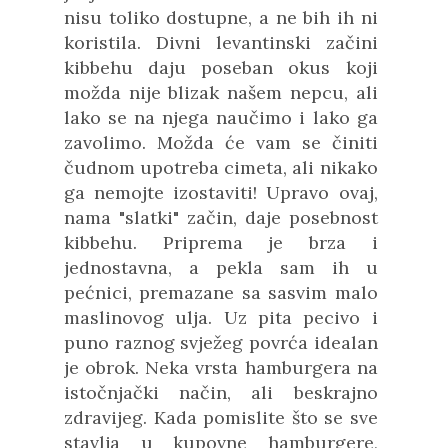
nisu toliko dostupne, a ne bih ih ni
koristila. Divni levantinski začini
kibbehu daju poseban okus koji
možda nije blizak našem nepcu, ali
lako se na njega naučimo i lako ga
zavolimo. Možda će vam se činiti
čudnom upotreba cimeta, ali nikako
ga nemojte izostaviti! Upravo ovaj,
nama "slatki" začin, daje posebnost
kibbehu. Priprema je brza i
jednostavna, a pekla sam ih u
pećnici, premazane sa sasvim malo
maslinovog ulja. Uz pita pecivo i
puno raznog svježeg povrća idealan
je obrok. Neka vrsta hamburgera na
istočnjački način, ali beskrajno
zdravijeg. Kada pomislite što se sve
stavlja u kupovne hamburgere,