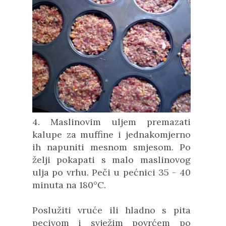
4. Maslinovim uljem premazati
kalupe za muffine i jednakomjerno
ih napuniti mesnom smjesom. Po
želji pokapati s malo maslinovog
ulja po vrhu. Peči u pećnici 35 - 40
minuta na 180°C.
Poslužiti vruće ili hladno s pita
pecivom i svježim povrćem po