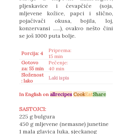
pljeskavice i ćevapčiće (soja,
mljevene kožice, papci i slično,
pojačivači okusa, bojila, loj,
konzervansi ......), ovakvo nešto čini
se još 1000 puta bolje.
Priprema:
Porcija: 4
15 min
Gotovo
Pečenje:
za: 55 min
40 min
Složenost
Laki ispis
: lako
In
English on
allrecipes
Cook
Eat
Share
SASTOJCI:
225 g
bulgura
450 g mljevene (nemasne) junetine
1 mala glavica luka, sjeckanog