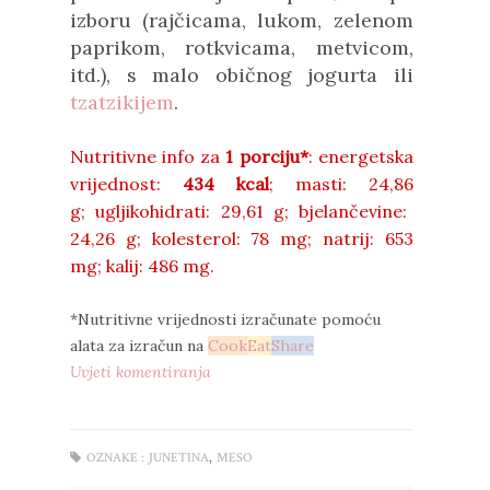
izboru (rajčicama, lukom, zelenom
paprikom, rotkvicama, metvicom,
itd.), s malo običnog jogurta ili
tzatzikijem
.
Nutritivne info za
1 porciju*
: energetska
vrijednost:
434 kcal
;
masti: 24,86
g;
ugljikohidrati:
29,61 g;
bjelančevine:
24,26 g;
kolesterol:
78 mg;
natrij:
653
mg;
kalij:
486 mg.
*Nutritivne vrijednosti izračunate pomoću
alata za izračun na
Cook
Eat
Share
Uvjeti komentiranja
,
OZNAKE :
JUNETINA
MESO