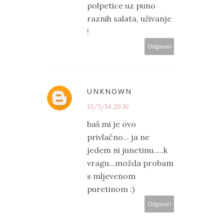
polpetice uz puno
raznih salata, uživanje
!
Odgovori
UNKNOWN
13/5/14 20:16
baš mi je ovo
privlačno... ja ne
jedem ni junetinu.....k
vragu...možda probam
s mljevenom
puretinom :)
Odgovori