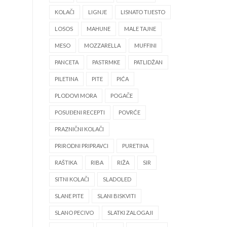
KOLAČI
LIGNJE
LISNATO TIJESTO
LOSOS
MAHUNE
MALE TAJNE
MESO
MOZZARELLA
MUFFINI
PANCETA
PASTRMKE
PATLIDŽAN
PILETINA
PITE
PIĆA
PLODOVI MORA
POGAČE
POSUĐENI RECEPTI
POVRĆE
PRAZNIČNI KOLAČI
PRIRODNI PRIPRAVCI
PURETINA
RAŠTIKA
RIBA
RIŽA
SIR
SITNI KOLAČI
SLADOLED
SLANE PITE
SLANI BISKVITI
SLANO PECIVO
SLATKI ZALOGAJI