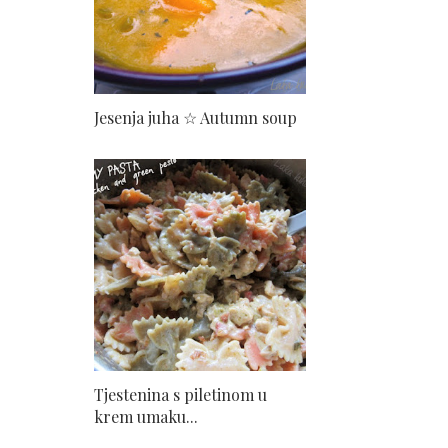
Jesenja juha ☆ Autumn soup
Tjestenina s piletinom u
krem umaku...