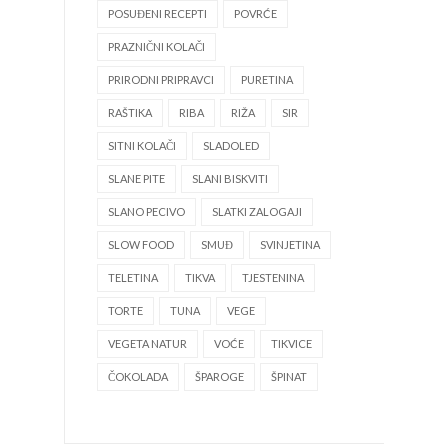
POSUĐENI RECEPTI
POVRĆE
PRAZNIČNI KOLAČI
PRIRODNI PRIPRAVCI
PURETINA
RAŠTIKA
RIBA
RIŽA
SIR
SITNI KOLAČI
SLADOLED
SLANE PITE
SLANI BISKVITI
SLANO PECIVO
SLATKI ZALOGAJI
SLOW FOOD
SMUĐ
SVINJETINA
TELETINA
TIKVA
TJESTENINA
TORTE
TUNA
VEGE
VEGETA NATUR
VOĆE
TIKVICE
ČOKOLADA
ŠPAROGE
ŠPINAT