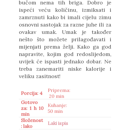
bučom nema tih briga. Dobro je
ispeći veću količinu, izmiksati i
zamrznuti kako bi imali cijelu zimu
osnovni sastojak za razne juhe ili za
ovakav umak. Umak je također
nešto što možete prilagođavati i
mijenjati prema želji. Kako ga god
napravite, kojim god redoslijedom,
uvijek će ispasti jednako dobar. Ne
treba zanemariti niske kalorije i
veliku zasitnost!
Priprema:
Porcija: 4
20 min
Gotovo
Kuhanje:
za: 1 h 10
50 min
min
Složenost
Laki ispis
: lako