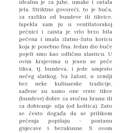
idealna je za juhe, umake i ostala
jela. Striktno govoreći, to je buča,
za razliku od bundeve ili tikvice.
Ispekla sam ju u ventilatorskoj
pećnici i zaista je vrlo brzo bila
pečena i imala zlatno-žutu koricu
koja je posebno fina. Jedan dio buče
pojeli smo kao odličnu slasticu. U
ovim krajevima u jesen se peče
tikva, tj. bundeva, i jede umjesto
nečeg slatkog. Na žalost, u zemlji
bez neke kulinarske tradicije,
sađene su samo one vrste tikve
(bundeve) dobre za stočnu hranu ili
za dobivanje ulja (od koštica). Zato
se često događa da se prilikom
pečenja popišaju – postanu
gnjecave i bezukusne. S ovom