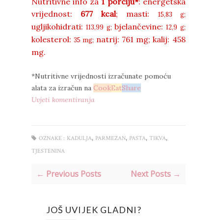
Nutritivne info za
1 porciju*
: energetska
vrijednost:
677 kcal
;
masti:
15,83 g;
ugljikohidrati:
bjelančevine:
113,99 g;
12,9 g;
kolesterol:
natrij:
761 mg;
kalij:
458
35 mg;
mg.
*Nutritivne vrijednosti izračunate pomoću
alata za izračun na
Cook
Eat
Share
Uvjeti komentiranja
,
,
,
,
OZNAKE :
KADULJA
PARMEZAN
PASTA
TIKVA
TJESTENINA
← Previous Posts
Next Posts →
JOŠ UVIJEK GLADNI?