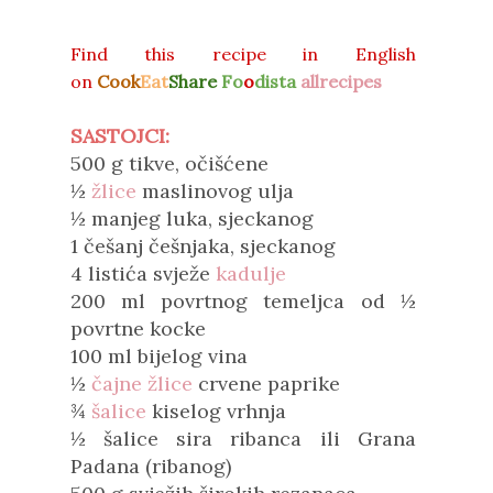
Find this recipe in
English
on
Cook
Eat
Share
Fo
o
dista
allrecipes
SASTOJCI:
500 g tikve, očišćene
½
žlice
maslinovog ulja
½ manjeg luka, sjeckanog
1 češanj češnjaka, sjeckanog
4 listića svježe
kadulje
200 ml povrtnog temeljca od ½
povrtne kocke
100 ml bijelog vina
½
čajne žlice
crvene paprike
¾
šalice
kiselog vrhnja
½ šalice sira ribanca ili Grana
Padana (ribanog)