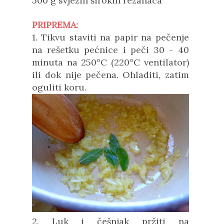
500 g svježih širokih rezanaca
PRIPREMA:
1. Tikvu staviti na papir na pečenje
na rešetku pećnice i peči 30 - 40
minuta na 250°C (220°C ventilator)
ili dok nije pečena. Ohladiti, zatim
oguliti koru.
2. Luk i češnjak pržiti na