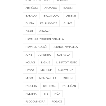
ARTIČOKE
AVOKADO
BADEMI
BAKALAR
BRZO I LAKO
DESERTI
DIJETA
FBI RUKAVICE
GLJIVE
GRAH
GRAŠAK
HRVATSKA SVAKODNEVNA JELA
HRVATSKI KOLAČI
JEDNOSTAVNA JELA
JUHE
JUNETINA
KOBASICA
KOLAČI
LIGNJE
LISNATO TIJESTO
LOSOS
MAHUNE
MALE TAJNE
MESO
MOZZARELLA
MUFFINI
PANCETA
PASTRMKE
PATLIDŽAN
PILETINA
PITE
PIĆA
PLODOVI MORA
POGAČE